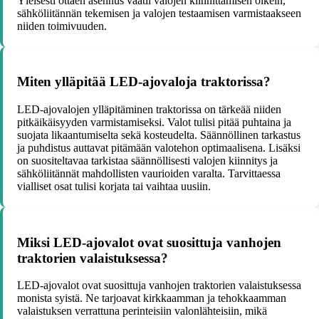
Yleisesti ottaen asennus vaatii valojen kiinnittämisen oikein,
sähköliitännän tekemisen ja valojen testaamisen varmistaakseen
niiden toimivuuden.
Miten ylläpitää LED-ajovaloja traktorissa?
LED-ajovalojen ylläpitäminen traktorissa on tärkeää niiden
pitkäikäisyyden varmistamiseksi. Valot tulisi pitää puhtaina ja
suojata likaantumiselta sekä kosteudelta. Säännöllinen tarkastus
ja puhdistus auttavat pitämään valotehon optimaalisena. Lisäksi
on suositeltavaa tarkistaa säännöllisesti valojen kiinnitys ja
sähköliitännät mahdollisten vaurioiden varalta. Tarvittaessa
vialliset osat tulisi korjata tai vaihtaa uusiin.
Miksi LED-ajovalot ovat suosittuja vanhojen
traktorien valaistuksessa?
LED-ajovalot ovat suosittuja vanhojen traktorien valaistuksessa
monista syistä. Ne tarjoavat kirkkaamman ja tehokkaamman
valaistuksen verrattuna perinteisiin valonlähteisiin, mikä