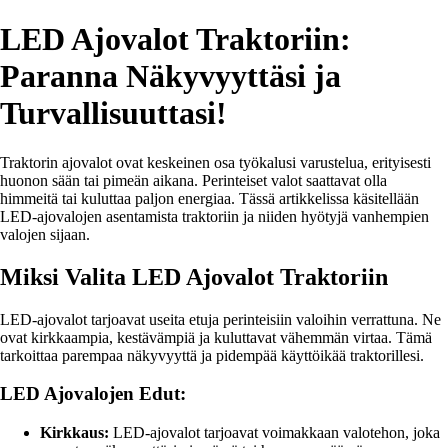
LED Ajovalot Traktoriin:
Paranna Näkyvyyttäsi ja
Turvallisuuttasi!
Traktorin ajovalot ovat keskeinen osa työkalusi varustelua, erityisesti
huonon sään tai pimeän aikana. Perinteiset valot saattavat olla
himmeitä tai kuluttaa paljon energiaa. Tässä artikkelissa käsitellään
LED-ajovalojen asentamista traktoriin ja niiden hyötyjä vanhempien
valojen sijaan.
Miksi Valita LED Ajovalot Traktoriin
LED-ajovalot tarjoavat useita etuja perinteisiin valoihin verrattuna. Ne
ovat kirkkaampia, kestävämpiä ja kuluttavat vähemmän virtaa. Tämä
tarkoittaa parempaa näkyvyyttä ja pidempää käyttöikää traktorillesi.
LED Ajovalojen Edut:
Kirkkaus:
LED-ajovalot tarjoavat voimakkaan valotehon, joka