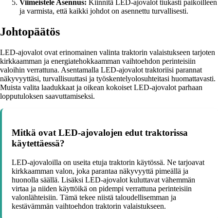
Viimeistele Asennus:
Kiinnitä LED-ajovalot tiukasti paikoilleen
ja varmista, että kaikki johdot on asennettu turvallisesti.
Johtopäätös
LED-ajovalot ovat erinomainen valinta traktorin valaistukseen tarjoten
kirkkaamman ja energiatehokkaamman vaihtoehdon perinteisiin
valoihin verrattuna. Asentamalla LED-ajovalot traktoriisi parannat
näkyvyyttäsi, turvallisuuttasi ja työskentelyolosuhteitasi huomattavasti.
Muista valita laadukkaat ja oikean kokoiset LED-ajovalot parhaan
lopputuloksen saavuttamiseksi.
Mitkä ovat LED-ajovalojen edut traktorissa
käytettäessä?
LED-ajovaloilla on useita etuja traktorin käytössä. Ne tarjoavat
kirkkaamman valon, joka parantaa näkyvyyttä pimeällä ja
huonolla säällä. Lisäksi LED-ajovalot kuluttavat vähemmän
virtaa ja niiden käyttöikä on pidempi verrattuna perinteisiin
valonlähteisiin. Tämä tekee niistä taloudellisemman ja
kestävämmän vaihtoehdon traktorin valaistukseen.