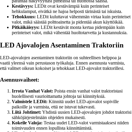
parantaa näkyvyyttäsi pimeässä tai huonossa säässä.
Kestävyys:
LEDit ovat kestävämpiä kuin perinteiset
hehkulamput, eivätkä ne hajoa helposti tärinästä tai iskuista.
Tehokkuus:
LEDit kuluttavat vähemmän virtaa kuin perinteiset
valot, mikä säästää polttoainetta ja pidentää akun käyttöikää.
Pitkäikäisyys:
LEDit kestävät monta kertaa pidempään kuin
perinteiset valot, mikä vähentää huoltotarvetta ja kustannuksia.
LED Ajovalojen Asentaminen Traktoriin
LED-ajovalojen asentaminen traktoriin on suhteellisen helppoa ja
vaatii yleensä vain perustason työkaluja. Ennen asennusta varmista,
että valitset oikean kokoiset ja tehokkaat LED-ajovalot traktorillesi.
Asennusvaiheet:
Irrota Vanhat Valot:
Poista ensin vanhat valot traktoristasi
huolellisesti vaurioittamatta johtoja tai kiinnityksiä.
Valmistele LEDit:
Kiinnitä uudet LED-ajovalot sopiville
paikoille ja varmista, että ne istuvat tukevasti.
Liitä Johtimet:
Yhdistä uusien LED-ajovalojen johdot traktorisi
sähköjärjestelmään ohjeiden mukaisesti.
Kokeile Valoja:
Testaa uudet LED-valot varmistaaksesi niiden
toimivuuden ennen lopullista kiinnittämistä.