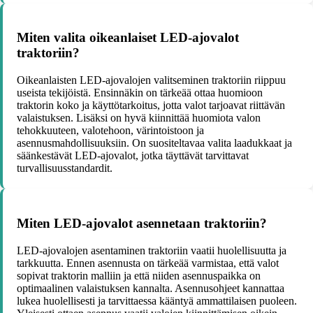
Miten valita oikeanlaiset LED-ajovalot
traktoriin?
Oikeanlaisten LED-ajovalojen valitseminen traktoriin riippuu
useista tekijöistä. Ensinnäkin on tärkeää ottaa huomioon
traktorin koko ja käyttötarkoitus, jotta valot tarjoavat riittävän
valaistuksen. Lisäksi on hyvä kiinnittää huomiota valon
tehokkuuteen, valotehoon, värintoistoon ja
asennusmahdollisuuksiin. On suositeltavaa valita laadukkaat ja
säänkestävät LED-ajovalot, jotka täyttävät tarvittavat
turvallisuusstandardit.
Miten LED-ajovalot asennetaan traktoriin?
LED-ajovalojen asentaminen traktoriin vaatii huolellisuutta ja
tarkkuutta. Ennen asennusta on tärkeää varmistaa, että valot
sopivat traktorin malliin ja että niiden asennuspaikka on
optimaalinen valaistuksen kannalta. Asennusohjeet kannattaa
lukea huolellisesti ja tarvittaessa kääntyä ammattilaisen puoleen.