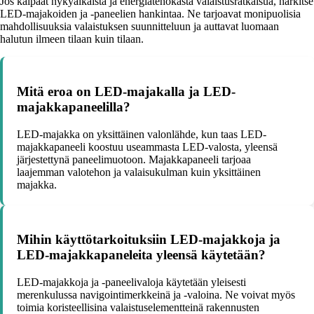
Jos kaipaat nykyaikaista ja energiatehokasta valaistusratkaisua, harkitse
LED-majakoiden ja -paneelien hankintaa. Ne tarjoavat monipuolisia
mahdollisuuksia valaistuksen suunnitteluun ja auttavat luomaan
halutun ilmeen tilaan kuin tilaan.
Mitä eroa on LED-majakalla ja LED-
majakkapaneelilla?
LED-majakka on yksittäinen valonlähde, kun taas LED-
majakkapaneeli koostuu useammasta LED-valosta, yleensä
järjestettynä paneelimuotoon. Majakkapaneeli tarjoaa
laajemman valotehon ja valaisukulman kuin yksittäinen
majakka.
Mihin käyttötarkoituksiin LED-majakkoja ja
LED-majakkapaneleita yleensä käytetään?
LED-majakkoja ja -paneelivaloja käytetään yleisesti
merenkulussa navigointimerkkeinä ja -valoina. Ne voivat myös
toimia koristeellisina valaistuselementteinä rakennusten