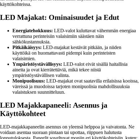
käyttökohteissa.
LED Majakat: Ominaisuudet ja Edut
Energiatehokkuus:
LED-valot kuluttavat vähemmän energiaa
verrattuna perinteisiin valaisimiin säästäen näin
sähkökustannuksia.
Pitkäikäisyys:
LED-majakat kestävät pitkään, ja niiden
käyttöikä on huomattavasti pidempi kuin perinteisten
valaisimien.
Ympäristöystävällisyys:
LED-valot eivät sisällä haitallisia
aineita ja ovat kierrätettäviä, mikä tekee niistä
ympäristöystävällisen valinta.
Monipuolisuus:
LED-majakat ovat saatavilla erilaisissa kooissa,
väreissä ja muodoissa tarjoten monipuolisia mahdollisuuksia
valaistuksen suunnitteluun.
LED Majakkapaneeli: Asennus ja
Käyttökohteet
LED-majakkapaneelin asennus on yleensä helppoa ja vaivatonta. Ne
voidaan asentaa suoraan pintaan tai upottaa, riippuen halutusta
lopputuloksesta. Paneelit soveltuvat moniin eri käyttökohteisiin, kuten: