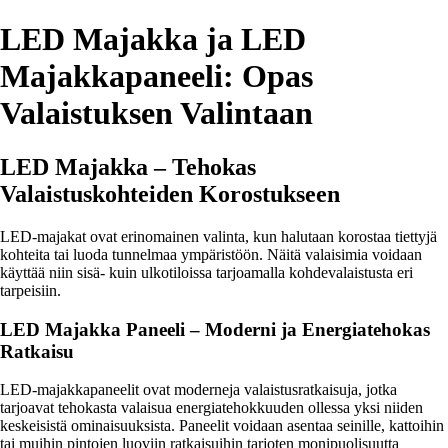
LED Majakka ja LED
Majakkapaneeli: Opas
Valaistuksen Valintaan
LED Majakka – Tehokas
Valaistuskohteiden Korostukseen
LED-majakat ovat erinomainen valinta, kun halutaan korostaa tiettyjä
kohteita tai luoda tunnelmaa ympäristöön. Näitä valaisimia voidaan
käyttää niin sisä- kuin ulkotiloissa tarjoamalla kohdevalaistusta eri
tarpeisiin.
LED Majakka Paneeli – Moderni ja Energiatehokas
Ratkaisu
LED-majakkapaneelit ovat moderneja valaistusratkaisuja, jotka
tarjoavat tehokasta valaisua energiatehokkuuden ollessa yksi niiden
keskeisistä ominaisuuksista. Paneelit voidaan asentaa seinille, kattoihin
tai muihin pintojen luoviin ratkaisuihin tarjoten monipuolisuutta