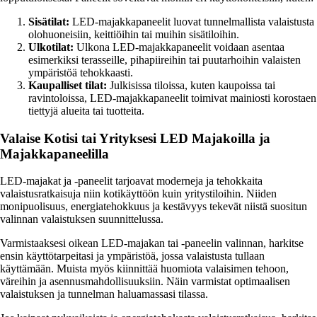
Sisätilat:
LED-majakkapaneelit luovat tunnelmallista valaistusta
olohuoneisiin, keittiöihin tai muihin sisätiloihin.
Ulkotilat:
Ulkona LED-majakkapaneelit voidaan asentaa
esimerkiksi terasseille, pihapiireihin tai puutarhoihin valaisten
ympäristöä tehokkaasti.
Kaupalliset tilat:
Julkisissa tiloissa, kuten kaupoissa tai
ravintoloissa, LED-majakkapaneelit toimivat mainiosti korostaen
tiettyjä alueita tai tuotteita.
Valaise Kotisi tai Yrityksesi LED Majakoilla ja
Majakkapaneelilla
LED-majakat ja -paneelit tarjoavat moderneja ja tehokkaita
valaistusratkaisuja niin kotikäyttöön kuin yritystiloihin. Niiden
monipuolisuus, energiatehokkuus ja kestävyys tekevät niistä suositun
valinnan valaistuksen suunnittelussa.
Varmistaaksesi oikean LED-majakan tai -paneelin valinnan, harkitse
ensin käyttötarpeitasi ja ympäristöä, jossa valaistusta tullaan
käyttämään. Muista myös kiinnittää huomiota valaisimen tehoon,
väreihin ja asennusmahdollisuuksiin. Näin varmistat optimaalisen
valaistuksen ja tunnelman haluamassasi tilassa.