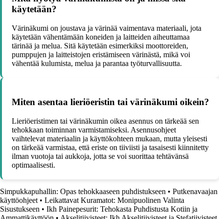
käytetään?
Värinäkumi on joustava ja värinää vaimentava materiaali, jota
käytetään vähentämään koneiden ja laitteiden aiheuttamaa
tärinää ja melua. Sitä käytetään esimerkiksi moottoreiden,
pumppujen ja laitteistojen eristämiseen värinästä, mikä voi
vähentää kulumista, melua ja parantaa työturvallisuutta.
Miten asentaa lieriöeristin tai värinäkumi oikein?
Lieriöeristimen tai värinäkumin oikea asennus on tärkeää sen
tehokkaan toiminnan varmistamiseksi. Asennusohjeet
vaihtelevat materiaalin ja käyttökohteen mukaan, mutta yleisesti
on tärkeää varmistaa, että eriste on tiiviisti ja tasaisesti kiinnitetty
ilman vuotoja tai aukkoja, jotta se voi suorittaa tehtävänsä
optimaalisesti.
Simpukkapuhallin: Opas tehokkaaseen puhdistukseen
•
Putkenavaajan
käyttöohjeet
•
Leikattavat Kuramatot: Monipuolinen Valinta
Sisustukseen
•
Ikh Painepesurit: Tehokasta Puhdistusta Kotiin ja
Ammattikäyttöön
•
Akselitiivisteet: Ikh Akselitiivisteet ja Stefatiivisteet