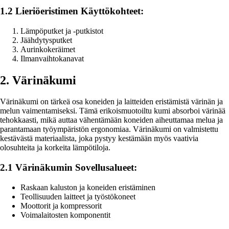
1.2 Lieriöeristimen Käyttökohteet:
Lämpöputket ja -putkistot
Jäähdytysputket
Aurinkokeräimet
Ilmanvaihtokanavat
2. Värinäkumi
Värinäkumi on tärkeä osa koneiden ja laitteiden eristämistä värinän ja
melun vaimentamiseksi. Tämä erikoismuotoiltu kumi absorboi värinää
tehokkaasti, mikä auttaa vähentämään koneiden aiheuttamaa melua ja
parantamaan työympäristön ergonomiaa. Värinäkumi on valmistettu
kestävästä materiaalista, joka pystyy kestämään myös vaativia
olosuhteita ja korkeita lämpötiloja.
2.1 Värinäkumin Sovellusalueet:
Raskaan kaluston ja koneiden eristäminen
Teollisuuden laitteet ja työstökoneet
Moottorit ja kompressorit
Voimalaitosten komponentit