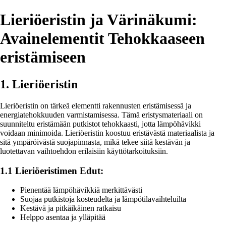
Lieriöeristin ja Värinäkumi:
Avainelementit Tehokkaaseen
eristämiseen
1. Lieriöeristin
Lieriöeristin on tärkeä elementti rakennusten eristämisessä ja
energiatehokkuuden varmistamisessa. Tämä eristysmateriaali on
suunniteltu eristämään putkistot tehokkaasti, jotta lämpöhävikki
voidaan minimoida. Lieriöeristin koostuu eristävästä materiaalista ja
sitä ympäröivästä suojapinnasta, mikä tekee siitä kestävän ja
luotettavan vaihtoehdon erilaisiin käyttötarkoituksiin.
1.1 Lieriöeristimen Edut:
Pienentää lämpöhävikkiä merkittävästi
Suojaa putkistoja kosteudelta ja lämpötilavaihteluilta
Kestävä ja pitkäikäinen ratkaisu
Helppo asentaa ja ylläpitää