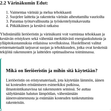
2.2 Värinäkumin Edut:
Vaimentaa värinää ja melua tehokkaasti
Suojelee laitteita ja rakenteita värinän aiheuttamilta vaurioilta
Parantaa työturvallisuutta ja työskentelymukavuutta
Pitkäikäinen ja kestävä ratkaisu
Yhdistämällä lieriöeristin ja värinäkumi voit varmistaa tehokkaan ja
kestävän eristyksen sekä vähentää merkittävästi energiankulutusta ja
ylläpitokustannuksia erilaisissa sovelluksissa. Huolellisesti valitut
eristemateriaalit tarjoavat suojan ja tehokkuuden, jotka ovat keskeisiä
tekijöitä rakennusten ja laitteiden optimaalisessa toiminnassa.
Mikä on lieriöeristin ja mihin sitä käytetään?
Lieriöeristin on eristysmateriaali, jota käytetään lämmön, äänen
tai kosteuden eristämiseen esimerkiksi putkissa,
ilmastointikanavissa tai rakennusten seinissä. Se auttaa
säilyttämään halutun lämpötilan, vähentämään
äänenvaimennusta ja estämään kosteuden tunkeutumista
rakenteisiin.