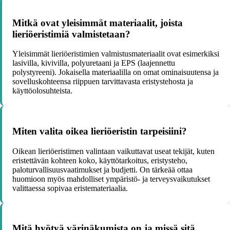
Mitkä ovat yleisimmät materiaalit, joista
lieriöeristimiä valmistetaan?
Yleisimmät lieriöeristimien valmistusmateriaalit ovat esimerkiksi
lasivilla, kivivilla, polyuretaani ja EPS (laajennettu
polystyreeni). Jokaisella materiaalilla on omat ominaisuutensa ja
sovelluskohteensa riippuen tarvittavasta eristystehosta ja
käyttöolosuhteista.
Miten valita oikea lieriöeristin tarpeisiini?
Oikean lieriöeristimen valintaan vaikuttavat useat tekijät, kuten
eristettävän kohteen koko, käyttötarkoitus, eristysteho,
paloturvallisuusvaatimukset ja budjetti. On tärkeää ottaa
huomioon myös mahdolliset ympäristö- ja terveysvaikutukset
valittaessa sopivaa eristemateriaalia.
Mitä hyötyä värinäkumista on ja missä sitä