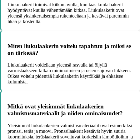
Liukulaakerit toimivat kitkan avulla, kun taas kuulalaakerit
hyödyntävät kuulia vähentämään kitkaa. Liukulaakerit ovat
yleensä yksinkertaisempia rakenteeltaan ja kestävät paremmin
likaa ja kosteutta.
Miten liukulaakerin voitelu tapahtuu ja miksi se
on tärkeää?
Liukulaakerit voidellaan yleensä rasvalla tai öljyllä
varmistaakseen kitkan minimoimisen ja osien sujuvan liikkeen.
Oikea voitelu pidentää liukulaakerin käyttöikää ja ehkäisee
kulumista.
Mitkä ovat yleisimmät liukulaakerien
valmistusmateriaalit ja niiden ominaisuudet?
Yleisimmät liukulaakerien valmistusmateriaalit ovat esimerkiksi
pronssi, teräs ja muovi. Pronssilaakerit kestävät hyvin suuria
kuormituksia, teräslaakerit soveltuvat korkeisiin lämpötiloihin ja