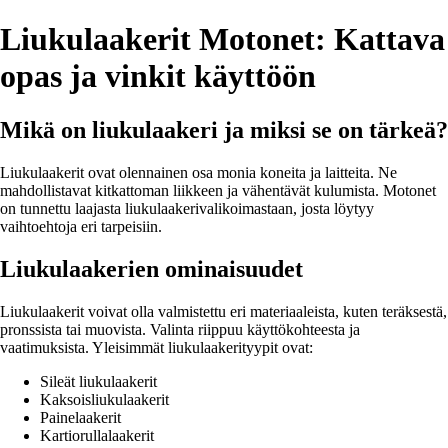
Liukulaakerit Motonet: Kattava
opas ja vinkit käyttöön
Mikä on liukulaakeri ja miksi se on tärkeä?
Liukulaakerit ovat olennainen osa monia koneita ja laitteita. Ne
mahdollistavat kitkattoman liikkeen ja vähentävät kulumista. Motonet
on tunnettu laajasta liukulaakerivalikoimastaan, josta löytyy
vaihtoehtoja eri tarpeisiin.
Liukulaakerien ominaisuudet
Liukulaakerit voivat olla valmistettu eri materiaaleista, kuten teräksestä,
pronssista tai muovista. Valinta riippuu käyttökohteesta ja
vaatimuksista. Yleisimmät liukulaakerityypit ovat:
Sileät liukulaakerit
Kaksoisliukulaakerit
Painelaakerit
Kartiorullalaakerit