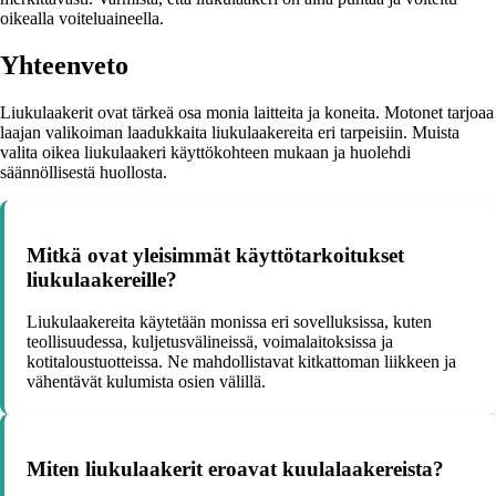
oikealla voiteluaineella.
Yhteenveto
Liukulaakerit ovat tärkeä osa monia laitteita ja koneita. Motonet tarjoaa
laajan valikoiman laadukkaita liukulaakereita eri tarpeisiin. Muista
valita oikea liukulaakeri käyttökohteen mukaan ja huolehdi
säännöllisestä huollosta.
Mitkä ovat yleisimmät käyttötarkoitukset
liukulaakereille?
Liukulaakereita käytetään monissa eri sovelluksissa, kuten
teollisuudessa, kuljetusvälineissä, voimalaitoksissa ja
kotitaloustuotteissa. Ne mahdollistavat kitkattoman liikkeen ja
vähentävät kulumista osien välillä.
Miten liukulaakerit eroavat kuulalaakereista?