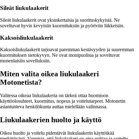
Sileät liukulaakerit
Sileät liukulaakerit ovat yksinkertaisia ja suorituskykyisiä. Ne
soveltuvat hyvin kevyisiin kuormituksiin ja pyöriviin liikkeisiin.
Kaksoisliukulaakerit
Kaksoisliukulaakerit tarjoavat paremman kestävyyden ja suuremman
kuormituksen sietokyvyn. Ne ovat monipuolisia ja soveltuvat
monenlaisiin sovelluksiin.
Miten valita oikea liukulaakeri
Motonetista?
Valitessa oikeaa liukulaakeria on tärkeä ottaa huomioon
käyttöolosuhteet, kuormitus, nopeus ja voitelutarpeet. Motonetin
asiantunteva henkilökunta auttaa mielellään valinnassa.
Liukulaakerien huolto ja käyttö
Oikea huolto ja voitelu pidentävät liukulaakerin käyttöikää
merkittävästi. Varmista, että liukulaakeri on aina puhtaa ja voiteltu