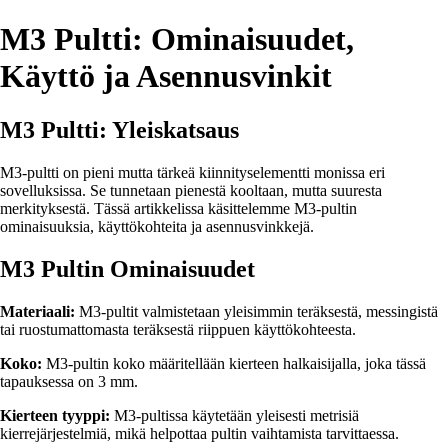
M3 Pultti: Ominaisuudet,
Käyttö ja Asennusvinkit
M3 Pultti: Yleiskatsaus
M3-pultti on pieni mutta tärkeä kiinnityselementti monissa eri
sovelluksissa. Se tunnetaan pienestä kooltaan, mutta suuresta
merkityksestä. Tässä artikkelissa käsittelemme M3-pultin
ominaisuuksia, käyttökohteita ja asennusvinkkejä.
M3 Pultin Ominaisuudet
Materiaali:
M3-pultit valmistetaan yleisimmin teräksestä, messingistä
tai ruostumattomasta teräksestä riippuen käyttökohteesta.
Koko:
M3-pultin koko määritellään kierteen halkaisijalla, joka tässä
tapauksessa on 3 mm.
Kierteen tyyppi:
M3-pultissa käytetään yleisesti metrisiä
kierrejärjestelmiä, mikä helpottaa pultin vaihtamista tarvittaessa.