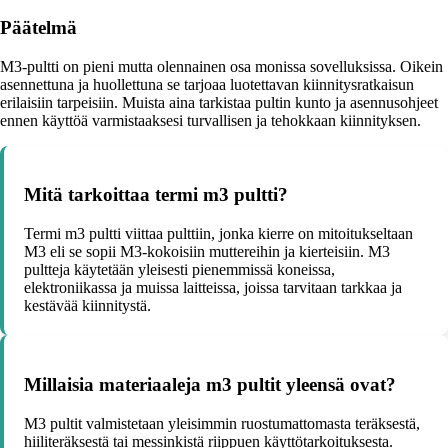
Päätelmä
M3-pultti on pieni mutta olennainen osa monissa sovelluksissa. Oikein
asennettuna ja huollettuna se tarjoaa luotettavan kiinnitysratkaisun
erilaisiin tarpeisiin. Muista aina tarkistaa pultin kunto ja asennusohjeet
ennen käyttöä varmistaaksesi turvallisen ja tehokkaan kiinnityksen.
Mitä tarkoittaa termi m3 pultti?
Termi m3 pultti viittaa pulttiin, jonka kierre on mitoitukseltaan
M3 eli se sopii M3-kokoisiin muttereihin ja kierteisiin. M3
pultteja käytetään yleisesti pienemmissä koneissa,
elektroniikassa ja muissa laitteissa, joissa tarvitaan tarkkaa ja
kestävää kiinnitystä.
Millaisia materiaaleja m3 pultit yleensä ovat?
M3 pultit valmistetaan yleisimmin ruostumattomasta teräksestä,
hiiliteräksestä tai messinkistä riippuen käyttötarkoituksesta.