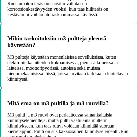
Ruostumaton teräs on suosittu valinta sen
korroosionkestävyyden vuoksi, kun taas hiiliteräs on
kestävämpi vaihtoehto raskaammassa käytössä.
Mihin tarkoituksiin m3 pultteja yleensä
käytetään?
M3 pultteja käytetään monenlaisissa sovelluksissa, kuten
elektroniikkalaitteiden kokoamisessa, pienissä koneissa ja
laitteissa, moottoripyörissä, autoissa sekä muissa
hienomekaanisissa töissä, joissa tarvitaan tarkkaa ja luotettavaa
kiinnitystä.
Mitä eroa on m3 pultilla ja m3 ruuvilla?
M3 pultti ja m3 ruuvi ovat periaatteessa samankaltaisia
kiinnityselementtejä, mutta pultti vaatii aina mutterin
kiinnitykseen, kun taas ruuvi voidaan kiinnittää suoraan
kierretappiin. Pultti on siis kaksiosainen kiinnityselementti, kun
taas ruuvi on yksiosainen.