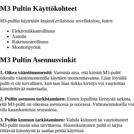
M3 Pultin Käyttökohteet
M3-pulttia käytetään laajasti erilaisissa sovelluksissa, kuten:
Elektroniikkateollisuus
Autoilu
Rakennusteollisuus
Moottoripyörät
M3 Pultin Asennusvinkit
1. Oikea vääntömomentti:
Varmista aina, että kiristät M3-pultit
oikealla vääntömomentilla käyttäen momenttiavainta. Liian löysällä
pultti ei ole turvallinen, kun taas liian tiukka kiristys voi vaurioittaa
kiinnitettävää materiaalia.
2. Pultin asennon tarkistaminen:
Ennen lopullista kiristystä tarkista,
että M3-pultti on oikeassa asennossa ja suorassa. Virheasennuksella voi
olla kauaskantoisia seurauksia.
3. Pultin kunnon tarkistaminen:
Vaihda kuluneet tai vaurioituneet
M3-pultit uusiin aina tarvittaessa. Huonokuntoinen pultti ei tarjoa
riittävää kiinnitystä ja saattaa pettää käytössä.