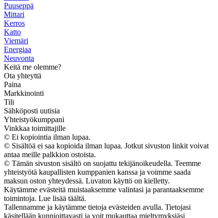
Puuseppä
Mittari
Kerros
Katto
Viemäri
Energiaa
Neuvonta
Keitä me olemme?
Ota yhteyttä
Paina
Markkinointi
Tili
Sähköposti uutisia
Yhteistyökumppani
Vinkkaa toimittajille
© Ei kopiointia ilman lupaa.
© Sisältöä ei saa kopioida ilman lupaa. Jotkut sivuston linkit voivat
antaa meille palkkion ostoista.
© Tämän sivuston sisältö on suojattu tekijänoikeudella. Teemme
yhteistyötä kaupallisten kumppanien kanssa ja voimme saada
maksun oston yhteydessä. Luvaton käyttö on kielletty.
Käytämme evästeitä muistaaksemme valintasi ja parantaaksemme
toimintoja. Lue lisää täältä.
Tallennamme ja käytämme tietoja evästeiden avulla. Tietojasi
käsitellään kunnioittavasti ja voit mukauttaa mieltymyksiäsi