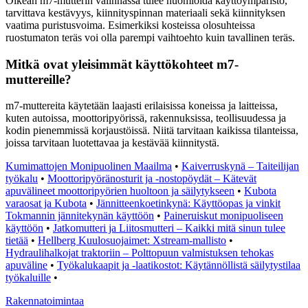
Oikean m7-mutterin valinnassa tulee huomioida käyttöympäristö,
tarvittava kestävyys, kiinnityspinnan materiaali sekä kiinnityksen
vaatima puristusvoima. Esimerkiksi kosteissa olosuhteissa
ruostumaton teräs voi olla parempi vaihtoehto kuin tavallinen teräs.
Mitkä ovat yleisimmät käyttökohteet m7-
muttereille?
m7-muttereita käytetään laajasti erilaisissa koneissa ja laitteissa,
kuten autoissa, moottoripyörissä, rakennuksissa, teollisuudessa ja
kodin pienemmissä korjaustöissä. Niitä tarvitaan kaikissa tilanteissa,
joissa tarvitaan luotettavaa ja kestävää kiinnitystä.
Kumimattojen Monipuolinen Maailma
•
Kaiverruskynä – Taiteilijan
työkalu
•
Moottoripyöränosturit ja -nostopöydät – Kätevät
apuvälineet moottoripyörien huoltoon ja säilytykseen
•
Kubota
varaosat ja Kubota
•
Jännitteenkoetinkynä: Käyttöopas ja vinkit
Tokmannin jännitekynän käyttöön
•
Paineruiskut monipuoliseen
käyttöön
•
Jatkomutteri ja Liitosmutteri – Kaikki mitä sinun tulee
tietää
•
Hellberg Kuulosuojaimet: Xstream-mallisto
•
Hydraulihalkojat traktoriin – Polttopuun valmistuksen tehokas
apuväline
•
Työkalukaapit ja -laatikostot: Käytännöllistä säilytystilaa
työkaluille
•
Rakennatoimintaa