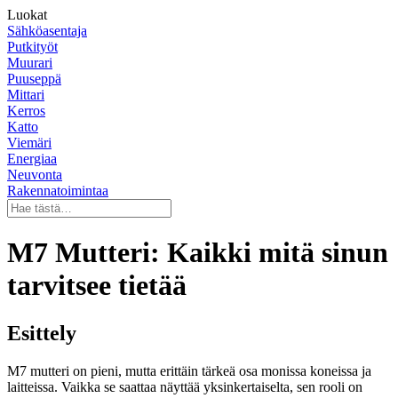
Luokat
Sähköasentaja
Putkityöt
Muurari
Puuseppä
Mittari
Kerros
Katto
Viemäri
Energiaa
Neuvonta
Rakennatoimintaa
M7 Mutteri: Kaikki mitä sinun
tarvitsee tietää
Esittely
M7 mutteri on pieni, mutta erittäin tärkeä osa monissa koneissa ja
laitteissa. Vaikka se saattaa näyttää yksinkertaiselta, sen rooli on