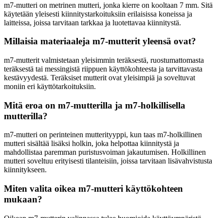
m7-mutteri on metrinen mutteri, jonka kierre on kooltaan 7 mm. Sitä
käytetään yleisesti kiinnitystarkoituksiin erilaisissa koneissa ja
laitteissa, joissa tarvitaan tarkkaa ja luotettavaa kiinnitystä.
Millaisia materiaaleja m7-mutterit yleensä ovat?
m7-mutterit valmistetaan yleisimmin teräksestä, ruostumattomasta
teräksestä tai messingistä riippuen käyttökohteesta ja tarvittavasta
kestävyydestä. Teräksiset mutterit ovat yleisimpiä ja soveltuvat
moniin eri käyttötarkoituksiin.
Mitä eroa on m7-mutterilla ja m7-holkillisella
mutterilla?
m7-mutteri on perinteinen mutterityyppi, kun taas m7-holkillinen
mutteri sisältää lisäksi holkin, joka helpottaa kiinnitystä ja
mahdollistaa paremman puristusvoiman jakautumisen. Holkillinen
mutteri soveltuu erityisesti tilanteisiin, joissa tarvitaan lisävahvistusta
kiinnitykseen.
Miten valita oikea m7-mutteri käyttökohteen
mukaan?