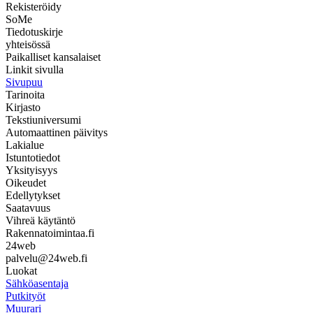
Rekisteröidy
SoMe
Tiedotuskirje
yhteisössä
Paikalliset kansalaiset
Linkit sivulla
Sivupuu
Tarinoita
Kirjasto
Tekstiuniversumi
Automaattinen päivitys
Lakialue
Istuntotiedot
Yksityisyys
Oikeudet
Edellytykset
Saatavuus
Vihreä käytäntö
Rakennatoimintaa.fi
24web
palvelu@24web.fi
Luokat
Sähköasentaja
Putkityöt
Muurari