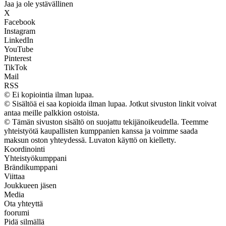
Jaa ja ole ystävällinen
X
Facebook
Instagram
LinkedIn
YouTube
Pinterest
TikTok
Mail
RSS
© Ei kopiointia ilman lupaa.
© Sisältöä ei saa kopioida ilman lupaa. Jotkut sivuston linkit voivat
antaa meille palkkion ostoista.
© Tämän sivuston sisältö on suojattu tekijänoikeudella. Teemme
yhteistyötä kaupallisten kumppanien kanssa ja voimme saada
maksun oston yhteydessä. Luvaton käyttö on kielletty.
Koordinointi
Yhteistyökumppani
Brändikumppani
Viittaa
Joukkueen jäsen
Media
Ota yhteyttä
foorumi
Pidä silmällä