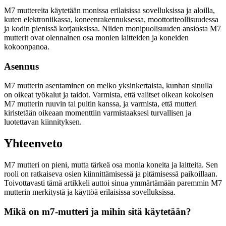
M7 muttereita käytetään monissa erilaisissa sovelluksissa ja aloilla,
kuten elektroniikassa, koneenrakennuksessa, moottoriteollisuudessa
ja kodin pienissä korjauksissa. Niiden monipuolisuuden ansiosta M7
mutterit ovat olennainen osa monien laitteiden ja koneiden
kokoonpanoa.
Asennus
M7 mutterin asentaminen on melko yksinkertaista, kunhan sinulla
on oikeat työkalut ja taidot. Varmista, että valitset oikean kokoisen
M7 mutterin ruuvin tai pultin kanssa, ja varmista, että mutteri
kiristetään oikeaan momenttiin varmistaaksesi turvallisen ja
luotettavan kiinnityksen.
Yhteenveto
M7 mutteri on pieni, mutta tärkeä osa monia koneita ja laitteita. Sen
rooli on ratkaiseva osien kiinnittämisessä ja pitämisessä paikoillaan.
Toivottavasti tämä artikkeli auttoi sinua ymmärtämään paremmin M7
mutterin merkitystä ja käyttöä erilaisissa sovelluksissa.
Mikä on m7-mutteri ja mihin sitä käytetään?