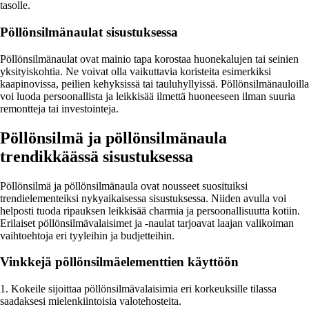
tasolle.
Pöllönsilmänaulat sisustuksessa
Pöllönsilmänaulat ovat mainio tapa korostaa huonekalujen tai seinien
yksityiskohtia. Ne voivat olla vaikuttavia koristeita esimerkiksi
kaapinovissa, peilien kehyksissä tai tauluhyllyissä. Pöllönsilmänauloilla
voi luoda persoonallista ja leikkisää ilmettä huoneeseen ilman suuria
remontteja tai investointeja.
Pöllönsilmä ja pöllönsilmänaula
trendikkäässä sisustuksessa
Pöllönsilmä ja pöllönsilmänaula ovat nousseet suosituiksi
trendielementeiksi nykyaikaisessa sisustuksessa. Niiden avulla voi
helposti tuoda ripauksen leikkisää charmia ja persoonallisuutta kotiin.
Erilaiset pöllönsilmävalaisimet ja -naulat tarjoavat laajan valikoiman
vaihtoehtoja eri tyyleihin ja budjetteihin.
Vinkkejä pöllönsilmäelementtien käyttöön
1. Kokeile sijoittaa pöllönsilmävalaisimia eri korkeuksille tilassa
saadaksesi mielenkiintoisia valotehosteita.