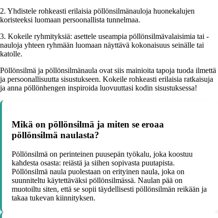
2. Yhdistele rohkeasti erilaisia pöllönsilmänauloja huonekalujen
koristeeksi luomaan persoonallista tunnelmaa.
3. Kokeile ryhmityksiä: asettele useampia pöllönsilmävalaisimia tai -
nauloja yhteen ryhmään luomaan näyttävä kokonaisuus seinälle tai
katolle.
Pöllönsilmä ja pöllönsilmänaula ovat siis mainioita tapoja tuoda ilmettä
ja persoonallisuutta sisustukseen. Kokeile rohkeasti erilaisia ratkaisuja
ja anna pöllönhengen inspiroida luovuuttasi kodin sisustuksessa!
Mikä on pöllönsilmä ja miten se eroaa
pöllönsilmä naulasta?
Pöllönsilmä on perinteinen puusepän työkalu, joka koostuu
kahdesta osasta: reiästä ja siihen sopivasta puutapista.
Pöllönsilmä naula puolestaan on erityinen naula, joka on
suunniteltu käytettäväksi pöllönsilmässä. Naulan pää on
muotoiltu siten, että se sopii täydellisesti pöllönsilmän reikään ja
takaa tukevan kiinnityksen.