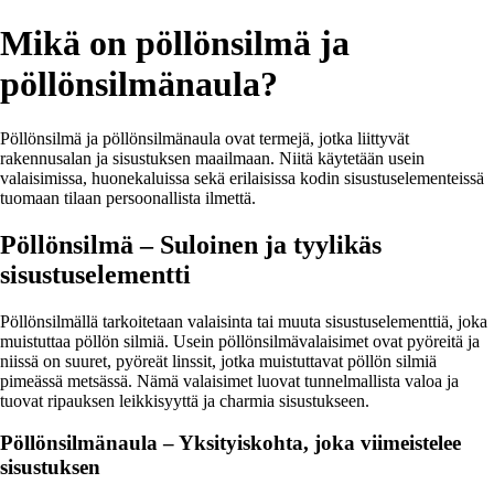
Mikä on pöllönsilmä ja
pöllönsilmänaula?
Pöllönsilmä ja pöllönsilmänaula ovat termejä, jotka liittyvät
rakennusalan ja sisustuksen maailmaan. Niitä käytetään usein
valaisimissa, huonekaluissa sekä erilaisissa kodin sisustuselementeissä
tuomaan tilaan persoonallista ilmettä.
Pöllönsilmä – Suloinen ja tyylikäs
sisustuselementti
Pöllönsilmällä tarkoitetaan valaisinta tai muuta sisustuselementtiä, joka
muistuttaa pöllön silmiä. Usein pöllönsilmävalaisimet ovat pyöreitä ja
niissä on suuret, pyöreät linssit, jotka muistuttavat pöllön silmiä
pimeässä metsässä. Nämä valaisimet luovat tunnelmallista valoa ja
tuovat ripauksen leikkisyyttä ja charmia sisustukseen.
Pöllönsilmänaula – Yksityiskohta, joka viimeistelee
sisustuksen