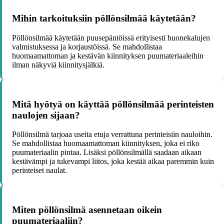
Mihin tarkoituksiin pöllönsilmää käytetään?
Pöllönsilmää käytetään puusepäntöissä erityisesti huonekalujen
valmistuksessa ja korjaustöissä. Se mahdollistaa
huomaamattoman ja kestävän kiinnityksen puumateriaaleihin
ilman näkyviä kiinnitysjälkiä.
Mitä hyötyä on käyttää pöllönsilmää perinteisten
naulojen sijaan?
Pöllönsilmä tarjoaa useita etuja verrattuna perinteisiin nauloihin.
Se mahdollistaa huomaamattoman kiinnityksen, joka ei riko
puumateriaalin pintaa. Lisäksi pöllönsilmällä saadaan aikaan
kestävämpi ja tukevampi liitos, joka kestää aikaa paremmin kuin
perinteiset naulat.
Miten pöllönsilmä asennetaan oikein
puumateriaaliin?