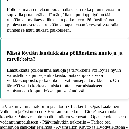
Pöllönsilmä asennetaan poraamalla ensin reikä puumateriaaliin
sopivalla poranterällä. Tämän jälkeen puutappi työnnetään
reikään ja tarvittaessa liimataan paikoilleen. Pöllönsilmä naula
puolestaan asetetaan reikään ja napautetaan kevyesti vasaralla,
kunnes se istuu tiukasti paikoilleen.
Mistä löydän laadukkaita pöllönsilmä nauloja ja
tarvikkeita?
Laadukkaita pöllönsilmä nauloja ja tarvikkeita voi löytää hyvin
varustelluista puusepänliikkeistä, rautakaupoista sekä
verkkokaupoista, jotka erikoistuvat puusepäntarvikkeisiin. On
tärkeää valita korkealaatuisia tuotteita varmistaakseen
onnistuneen lopputuloksen puusepäntöissä.
12V akun valinta traktoriin ja autoon
•
Laakerit – Opas Laakerien
Valintaan ja Ostamiseen
•
Hydraulikoneikot – Tärkeä osa monia
koneita
•
Painevesiautomaatit ja niiden varaosat – Opas tehokkaaseen
vedenpumppaukseen
•
Päävirtakytkin traktoriin – Tärkeä osa
ajoneuvon sähköjärjestelmää
•
Avainsäilön Käyttö ja Hyödyt Kotona
•