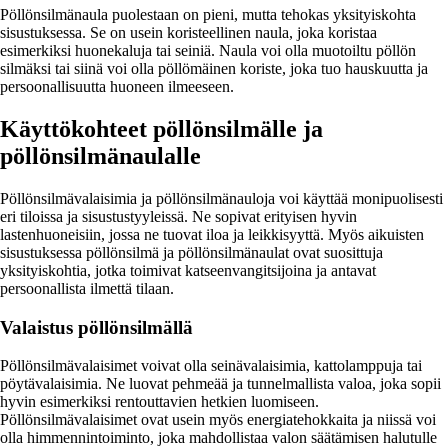
Pöllönsilmänaula puolestaan on pieni, mutta tehokas yksityiskohta
sisustuksessa. Se on usein koristeellinen naula, joka koristaa
esimerkiksi huonekaluja tai seiniä. Naula voi olla muotoiltu pöllön
silmäksi tai siinä voi olla pöllömäinen koriste, joka tuo hauskuutta ja
persoonallisuutta huoneen ilmeeseen.
Käyttökohteet pöllönsilmälle ja
pöllönsilmänaulalle
Pöllönsilmävalaisimia ja pöllönsilmänauloja voi käyttää monipuolisesti
eri tiloissa ja sisustustyyleissä. Ne sopivat erityisen hyvin
lastenhuoneisiin, jossa ne tuovat iloa ja leikkisyyttä. Myös aikuisten
sisustuksessa pöllönsilmä ja pöllönsilmänaulat ovat suosittuja
yksityiskohtia, jotka toimivat katseenvangitsijoina ja antavat
persoonallista ilmettä tilaan.
Valaistus pöllönsilmällä
Pöllönsilmävalaisimet voivat olla seinävalaisimia, kattolamppuja tai
pöytävalaisimia. Ne luovat pehmeää ja tunnelmallista valoa, joka sopii
hyvin esimerkiksi rentouttavien hetkien luomiseen.
Pöllönsilmävalaisimet ovat usein myös energiatehokkaita ja niissä voi
olla himmennintoiminto, joka mahdollistaa valon säätämisen halutulle