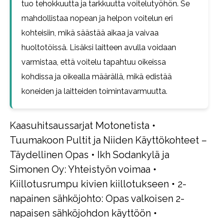
tuo tehokkuutta ja tarkkuutta voitelutyöhön. Se
mahdollistaa nopean ja helpon voitelun eri
kohteisiin, mikä säästää aikaa ja vaivaa
huoltotöissä. Lisäksi laitteen avulla voidaan
varmistaa, että voitelu tapahtuu oikeissa
kohdissa ja oikealla määrällä, mikä edistää
koneiden ja laitteiden toimintavarmuutta.
Kaasuhitsaussarjat Motonetista
•
Tuumakoon Pultit ja Niiden Käyttökohteet –
Täydellinen Opas
•
Ikh Sodankylä ja
Simonen Oy: Yhteistyön voimaa
•
Kiillotusrumpu kivien kiillotukseen
•
2-
napainen sähköjohto: Opas valkoisen 2-
napaisen sähköjohdon käyttöön
•