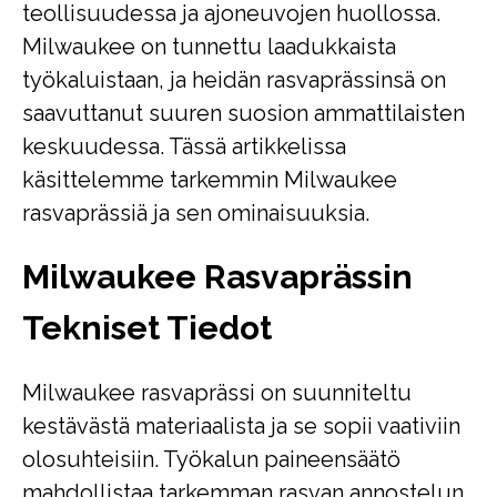
teollisuudessa ja ajoneuvojen huollossa.
Milwaukee on tunnettu laadukkaista
työkaluistaan, ja heidän rasvaprässinsä on
saavuttanut suuren suosion ammattilaisten
keskuudessa. Tässä artikkelissa
käsittelemme tarkemmin Milwaukee
rasvaprässiä ja sen ominaisuuksia.
Milwaukee Rasvaprässin
Tekniset Tiedot
Milwaukee rasvaprässi on suunniteltu
kestävästä materiaalista ja se sopii vaativiin
olosuhteisiin. Työkalun paineensäätö
mahdollistaa tarkemman rasvan annostelun