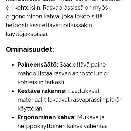
eri kohteisiin. Rasvaprässissä on myös
ergonominen kahva, joka tekee siitä
helposti käsiteltävän pitkissäkin
käyttöjaksoissa.
Ominaisuudet:
Paineensäätö:
Säädettävä paine
mahdollistaa rasvan annostelun eri
kohteisiin tarkasti.
Kestävä rakenne:
Laadukkaat
materiaalit takaavat rasvaprässin pitkän
käyttöiän.
Ergonominen kahva:
Mukava ja
helppokäyttöinen kahva vähentää