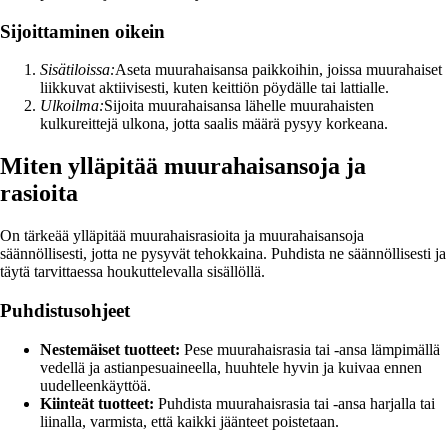
Sijoittaminen oikein
Sisätiloissa:
Aseta muurahaisansa paikkoihin, joissa muurahaiset
liikkuvat aktiivisesti, kuten keittiön pöydälle tai lattialle.
Ulkoilma:
Sijoita muurahaisansa lähelle muurahaisten
kulkureittejä ulkona, jotta saalis määrä pysyy korkeana.
Miten ylläpitää muurahaisansoja ja
rasioita
On tärkeää ylläpitää muurahaisrasioita ja muurahaisansoja
säännöllisesti, jotta ne pysyvät tehokkaina. Puhdista ne säännöllisesti ja
täytä tarvittaessa houkuttelevalla sisällöllä.
Puhdistusohjeet
Nestemäiset tuotteet:
Pese muurahaisrasia tai -ansa lämpimällä
vedellä ja astianpesuaineella, huuhtele hyvin ja kuivaa ennen
uudelleenkäyttöä.
Kiinteät tuotteet:
Puhdista muurahaisrasia tai -ansa harjalla tai
liinalla, varmista, että kaikki jäänteet poistetaan.