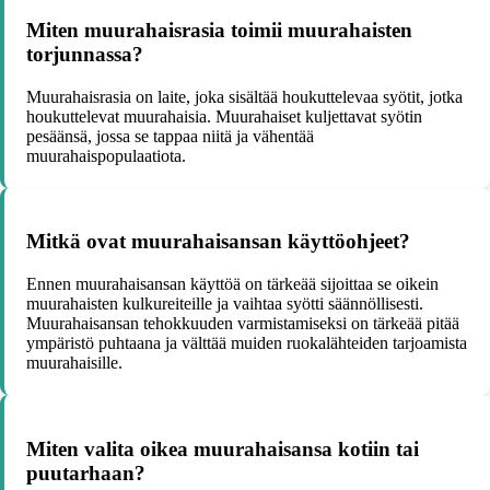
Miten muurahaisrasia toimii muurahaisten
torjunnassa?
Muurahaisrasia on laite, joka sisältää houkuttelevaa syötit, jotka
houkuttelevat muurahaisia. Muurahaiset kuljettavat syötin
pesäänsä, jossa se tappaa niitä ja vähentää
muurahaispopulaatiota.
Mitkä ovat muurahaisansan käyttöohjeet?
Ennen muurahaisansan käyttöä on tärkeää sijoittaa se oikein
muurahaisten kulkureiteille ja vaihtaa syötti säännöllisesti.
Muurahaisansan tehokkuuden varmistamiseksi on tärkeää pitää
ympäristö puhtaana ja välttää muiden ruokalähteiden tarjoamista
muurahaisille.
Miten valita oikea muurahaisansa kotiin tai
puutarhaan?