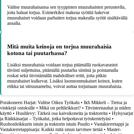
Valitse muurahaisansa sen tyyppisten muurahaisten perusteella,
joita haluat torjua. Esimerkiksi makeaa syöttiä hakevat
muurahaiset voidaan parhaiten torjua makealla syötit sisältävällä
ansalla.
Mitä muita keinoja on torjua muurahaisia ​​
kotona tai puutarhassa?
Lisäksi muurahaisia ​​voidaan torjua pitämällä ruokavarastot
tiiviisti suljettuina, pitämällä puutarha siistinä ja poistamalla
roskat sekä tiivistämällä mahdolliset reitit, joita pitkin
muurahaiset kulkevat. Lisäksi luonnonmukaiset keinot, kuten
etikka tai sitruunamehu, voivat auttaa torjumaan muurahaisia.
Porakoneen Harjat: Valitse Oikea Työkalu
•
Ikh Mikkeli – Tietoa ja
vinkkejä ostoksille
•
Mikä on peltileikkuri?
•
Tiivisteenauhat ja niiden
käyttö
•
Huulilevy: Tärkeä osa kaivukoneita ja traktoreita
•
Hylsysarjat
ja Räikkäsarjat – Työkalut, jotka helpottavat työskentelyäsi
•
Ruohonleikkurin istuin ja traktorin istuin Puuilo
•
Vastakierretappi ja
Vastakierretappisarja: Kaikki mitä sinun tarvitsee tietää
•
Master-