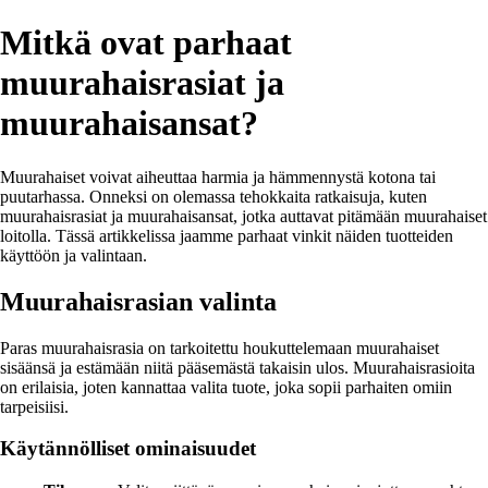
Mitkä ovat parhaat
muurahaisrasiat ja
muurahaisansat?
Muurahaiset voivat aiheuttaa harmia ja hämmennystä kotona tai
puutarhassa. Onneksi on olemassa tehokkaita ratkaisuja, kuten
muurahaisrasiat ja muurahaisansat, jotka auttavat pitämään muurahaiset
loitolla. Tässä artikkelissa jaamme parhaat vinkit näiden tuotteiden
käyttöön ja valintaan.
Muurahaisrasian valinta
Paras muurahaisrasia on tarkoitettu houkuttelemaan muurahaiset
sisäänsä ja estämään niitä pääsemästä takaisin ulos. Muurahaisrasioita
on erilaisia, joten kannattaa valita tuote, joka sopii parhaiten omiin
tarpeisiisi.
Käytännölliset ominaisuudet