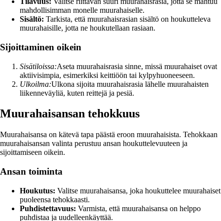
Tilavuus:
Valitse riittävän suuri muurahaisrasia, jotta se mahtuu
mahdollisimman monelle muurahaiselle.
Sisältö:
Tarkista, että muurahaisrasian sisältö on houkutteleva
muurahaisille, jotta ne houkutellaan rasiaan.
Sijoittaminen oikein
Sisätiloissa:
Aseta muurahaisrasia sinne, missä muurahaiset ovat
aktiivisimpia, esimerkiksi keittiöön tai kylpyhuoneeseen.
Ulkoilma:
Ulkona sijoita muurahaisrasia lähelle muurahaisten
liikenneväyliä, kuten reittejä ja pesiä.
Muurahaisansan tehokkuus
Muurahaisansa on kätevä tapa päästä eroon muurahaisista. Tehokkaan
muurahaisansan valinta perustuu ansan houkuttelevuuteen ja
sijoittamiseen oikein.
Ansan toiminta
Houkutus:
Valitse muurahaisansa, joka houkuttelee muurahaiset
puoleensa tehokkaasti.
Puhdistettavuus:
Varmista, että muurahaisansa on helppo
puhdistaa ja uudelleenkäyttää.