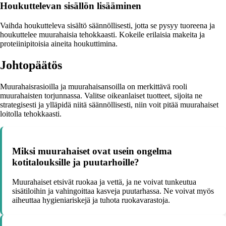
Houkuttelevan sisällön lisääminen
Vaihda houkutteleva sisältö säännöllisesti, jotta se pysyy tuoreena ja
houkuttelee muurahaisia tehokkaasti. Kokeile erilaisia makeita ja
proteiinipitoisia aineita houkuttimina.
Johtopäätös
Muurahaisrasioilla ja muurahaisansoilla on merkittävä rooli
muurahaisten torjunnassa. Valitse oikeanlaiset tuotteet, sijoita ne
strategisesti ja ylläpidä niitä säännöllisesti, niin voit pitää muurahaiset
loitolla tehokkaasti.
Miksi muurahaiset ovat usein ongelma
kotitalouksille ja puutarhoille?
Muurahaiset etsivät ruokaa ja vettä, ja ne voivat tunkeutua
sisätiloihin ja vahingoittaa kasveja puutarhassa. Ne voivat myös
aiheuttaa hygieniariskejä ja tuhota ruokavarastoja.