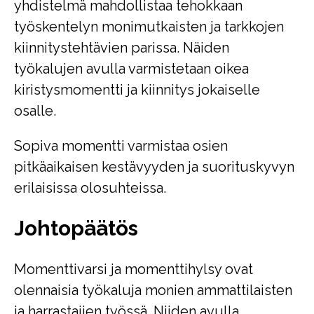
yhdistelmä mahdollistaa tehokkaan
työskentelyn monimutkaisten ja tarkkojen
kiinnitystehtävien parissa. Näiden
työkalujen avulla varmistetaan oikea
kiristysmomentti ja kiinnitys jokaiselle
osalle.
Sopiva momentti varmistaa osien
pitkäaikaisen kestävyyden ja suorituskyvyn
erilaisissa olosuhteissa.
Johtopäätös
Momenttivarsi ja momenttihylsy ovat
olennaisia työkaluja monien ammattilaisten
ja harrastajien työssä. Niiden avulla