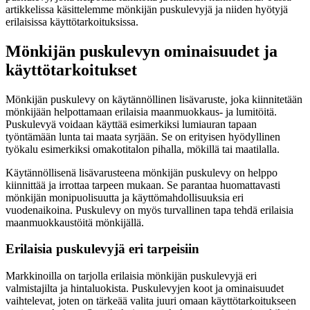
artikkelissa käsittelemme mönkijän puskulevyjä ja niiden hyötyjä
erilaisissa käyttötarkoituksissa.
Mönkijän puskulevyn ominaisuudet ja
käyttötarkoitukset
Mönkijän puskulevy on käytännöllinen lisävaruste, joka kiinnitetään
mönkijään helpottamaan erilaisia maanmuokkaus- ja lumitöitä.
Puskulevyä voidaan käyttää esimerkiksi lumiauran tapaan
työntämään lunta tai maata syrjään. Se on erityisen hyödyllinen
työkalu esimerkiksi omakotitalon pihalla, mökillä tai maatilalla.
Käytännöllisenä lisävarusteena mönkijän puskulevy on helppo
kiinnittää ja irrottaa tarpeen mukaan. Se parantaa huomattavasti
mönkijän monipuolisuutta ja käyttömahdollisuuksia eri
vuodenaikoina. Puskulevy on myös turvallinen tapa tehdä erilaisia
maanmuokkaustöitä mönkijällä.
Erilaisia puskulevyjä eri tarpeisiin
Markkinoilla on tarjolla erilaisia mönkijän puskulevyjä eri
valmistajilta ja hintaluokista. Puskulevyjen koot ja ominaisuudet
vaihtelevat, joten on tärkeää valita juuri omaan käyttötarkoitukseen