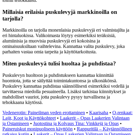
toimii tehokkaasti.
Millaisia erilaisia puskulevyjä markkinoilla on
tarjolla?
Markkinoilla on tarjolla monenlaisia puskulevyjä eri valmistajilta ja
eri hintaluokissa. Valikoimasta löytyy esimerkiksi teräksisiä,
alumiinisia ja muovisia puskulevyjä eri kokoisina ja
ominaisuuksiltaan vaihtelevina. Kannattaa valita puskulevy, joka
parhaiten vastaa omia tarpeita ja käyttötarkoitusta.
Miten puskulevyä tulisi huoltaa ja puhdistaa?
Puskulevyn huoltoon ja puhdistukseen kannattaa kiinnittää
huomiota, jotta se säilyttää toimintakuntonsa ja ulkonäkönsä.
Puskulevy kannattaa puhdistaa säännöllisesti esimerkiksi vedellä ja
tarvittaessa miedolla pesuaineella. Lisäksi tarkistaa kiinnitykset ja
mahdolliset vauriot, jotta puskulevy pysyy turvallisena ja
tehokkaana käytössä.
Vedenerotin: Paineilman veden erottaminen
•
Kaarisaha
•
O-renkaat:
Lajit, Koot ja Käyttökohteet
•
Laakerit – Opas Laakerien Valintaan
ja Ostamiseen
•
Juotostina ja Kolvaus Tina: Vinkkejä ja Opas
•
Paineruiskut monipuoliseen käyttöön
•
Rappuritilä – Käytännöllinen
ratkaisu kotiin
•
Laakerit – Opas Laakerien Valintaan ja Ostamiseen