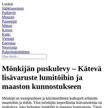
Luokat
Sähköasentaja
Putkityöt
Muurari
Puuseppä
Mittari
Kerros
Katto
Viemäri
Energiaa
Neuvonta
Rakennatoimintaa
Mönkijän puskulevy – Kätevä
lisävaruste lumitöihin ja
maaston kunnostukseen
Mönkijä on monipuolinen ja käytännöllinen kulkupeli erilaisiin
maastoihin ja töihin. Yksi mönkijän tarpeellisista lisävarusteista on
puskulevy, joka helpottaa lumitöitä ja maaston kunnostusta. Tässä