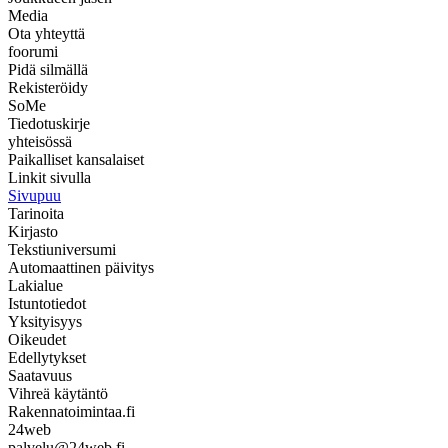
Media
Ota yhteyttä
foorumi
Pidä silmällä
Rekisteröidy
SoMe
Tiedotuskirje
yhteisössä
Paikalliset kansalaiset
Linkit sivulla
Sivupuu
Tarinoita
Kirjasto
Tekstiuniversumi
Automaattinen päivitys
Lakialue
Istuntotiedot
Yksityisyys
Oikeudet
Edellytykset
Saatavuus
Vihreä käytäntö
Rakennatoimintaa.fi
24web
palvelu@24web.fi