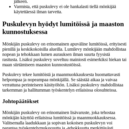
jälkeen.
Varmista, että puskulevy ei ole hankalasti tiellä mönkijää
käytettäessä ilman tarvetta.
Puskulevyn hyödyt lumitöissä ja maaston
kunnostuksessa
Mönkijän puskulevy on erinomainen apuväline lumitöissä, erityisesti
pienillä ja keskikokoisilla alueilla. Lumilevy mönkijään mahdollistaa
nopean ja tehokkaan lumen aurauksen ilman suurta fyysistä
rasitusta. Lisäksi puskulevy soveltuu mainiosti esimerkiksi hiekan tai
maan siirtämiseen maaston kunnostustöissä.
Puskulevy tekee lumitöistä ja maanmuokkauksesta huomattavasti
helpompaa ja nopeampaa mönkijällä. Se säästää aikaa ja vaivaa
verrattuna perinteiseen käsityöhön. Lisäksi puskulevy mahdollistaa
tarkemman ja hallitumman työskentelyn erilaisissa olosuhteissa.
Johtopäätökset
Mönkijän puskulevy on erinomainen lisävaruste, joka tehostaa
mönkijän käyttöä erilaisissa lumitöissä ja maanmuokkauksessa.
Valitsemalla laadukkaan ja sopivan kokoisen puskulevyn voi
parantaa työskentelymukavuutta ja -tehokkuutta merkittävästi.