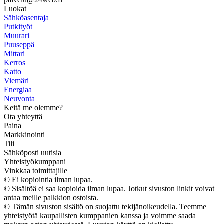
Luokat
Sähköasentaja
Putkityöt
Muurari
Puuseppä
Mittari
Kerros
Katto
Viemäri
Energiaa
Neuvonta
Keitä me olemme?
Ota yhteyttä
Paina
Markkinointi
Tili
Sähköposti uutisia
Yhteistyökumppani
Vinkkaa toimittajille
© Ei kopiointia ilman lupaa.
© Sisältöä ei saa kopioida ilman lupaa. Jotkut sivuston linkit voivat
antaa meille palkkion ostoista.
© Tämän sivuston sisältö on suojattu tekijänoikeudella. Teemme
yhteistyötä kaupallisten kumppanien kanssa ja voimme saada