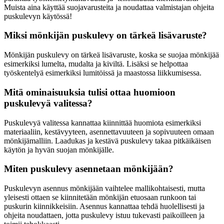
Muista aina käyttää suojavarusteita ja noudattaa valmistajan ohjeita
puskulevyn käytössä!
Miksi mönkijän puskulevy on tärkeä lisävaruste?
Mönkijän puskulevy on tärkeä lisävaruste, koska se suojaa mönkijää
esimerkiksi lumelta, mudalta ja kiviltä. Lisäksi se helpottaa
työskentelyä esimerkiksi lumitöissä ja maastossa liikkumisessa.
Mitä ominaisuuksia tulisi ottaa huomioon
puskulevyä valitessa?
Puskulevyä valitessa kannattaa kiinnittää huomiota esimerkiksi
materiaaliin, kestävyyteen, asennettavuuteen ja sopivuuteen omaan
mönkijämalliin. Laadukas ja kestävä puskulevy takaa pitkäikäisen
käytön ja hyvän suojan mönkijälle.
Miten puskulevy asennetaan mönkijään?
Puskulevyn asennus mönkijään vaihtelee mallikohtaisesti, mutta
yleisesti ottaen se kiinnitetään mönkijän etuosaan runkoon tai
puskurin kiinnikkeisiin. Asennus kannattaa tehdä huolellisesti ja
ohjeita noudattaen, jotta puskulevy istuu tukevasti paikoilleen ja