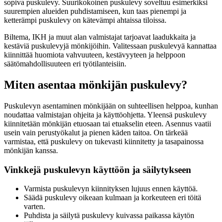
sopiva puskulevy. Suurikokoinen puskulevy soveltuu esimerkiksi
suurempien alueiden puhdistamiseen, kun taas pienempi ja
ketterämpi puskulevy on kätevämpi ahtaissa tiloissa.
Biltema, IKH ja muut alan valmistajat tarjoavat laadukkaita ja
kestäviä puskulevyjä mönkijöihin. Valitessaan puskulevyä kannattaa
kiinnittää huomiota vahvuuteen, kestävyyteen ja helppoon
säätömahdollisuuteen eri työtilanteisiin.
Miten asentaa mönkijän puskulevy?
Puskulevyn asentaminen mönkijään on suhteellisen helppoa, kunhan
noudattaa valmistajan ohjeita ja käyttöohjetta. Yleensä puskulevy
kiinnitetään mönkijän etuosaan tai etuakselin eteen. Asennus vaatii
usein vain perustyökalut ja pienen käden taitoa. On tärkeää
varmistaa, että puskulevy on tukevasti kiinnitetty ja tasapainossa
mönkijän kanssa.
Vinkkejä puskulevyn käyttöön ja säilytykseen
Varmista puskulevyn kiinnityksen lujuus ennen käyttöä.
Säädä puskulevy oikeaan kulmaan ja korkeuteen eri töitä
varten.
Puhdista ja säilytä puskulevy kuivassa paikassa käytön