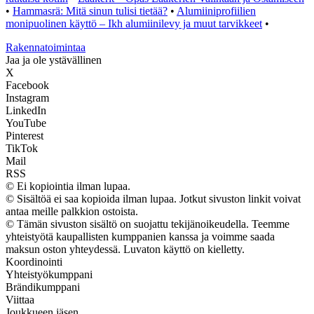
•
Hammasrä: Mitä sinun tulisi tietää?
•
Alumiiniprofiilien
monipuolinen käyttö – Ikh alumiinilevy ja muut tarvikkeet
•
Rakennatoimintaa
Jaa ja ole ystävällinen
X
Facebook
Instagram
LinkedIn
YouTube
Pinterest
TikTok
Mail
RSS
© Ei kopiointia ilman lupaa.
© Sisältöä ei saa kopioida ilman lupaa. Jotkut sivuston linkit voivat
antaa meille palkkion ostoista.
© Tämän sivuston sisältö on suojattu tekijänoikeudella. Teemme
yhteistyötä kaupallisten kumppanien kanssa ja voimme saada
maksun oston yhteydessä. Luvaton käyttö on kielletty.
Koordinointi
Yhteistyökumppani
Brändikumppani
Viittaa
Joukkueen jäsen