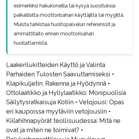
esimerkiksi hakukoneilla tai kysyä suosituksia
paikallisilta moottorisahan käyttäjiltä tai myyjiltä.
Muista tarkistaa huoltopalvelun referenssit ja
ammattitaito ennen moottorisahan
huollattamista.
Laakerilukitteiden Käyttö ja Valinta
Parhaiden Tulosten Saavuttamiseksi
•
Klapikuljetin: Rakenna ja Hyödynnä
•
Ottolaatikko ja Hyllylaatikko: Monipuolisia
Säilytysratkaisuja Kotiin
•
Vetojousi: Opas
eri kaupoissa myytäviin vetojousiin
•
Kiilahihnapyörät teollisuudessa: Mitä ne
ovat ja miten ne toimivat?
•