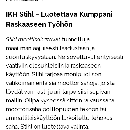
IKH Stihl – Luotettava Kumppani
Raskaaseen Työhön
Stihl moottisahat
ovat tunnettuja
maailmanlaajuisesti laadustaan ja
suorituskyvystään. Ne soveltuvat erityisesti
vaativiin olosuhteisiin ja raskaaseen
käyttöön. Stihl tarjoaa monipuolisen
valikoiman erilaisia moottorisahoja, joista
löydät varmasti juuri tarpeisiisi sopivan
mallin. Olipa kyseessä sitten raivaussaha,
moottorisaha polttopuiden tekoon tai
ammattilaiskäyttöön tarkoitettu tehokas
saha, Stihl on luotettava valinta.