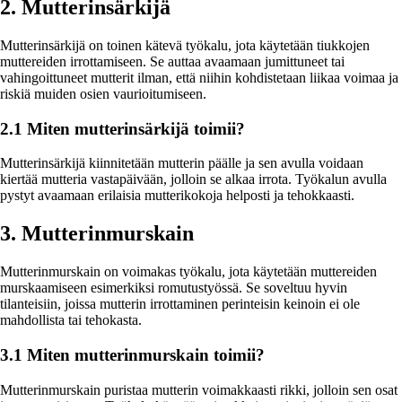
2. Mutterinsärkijä
Mutterinsärkijä on toinen kätevä työkalu, jota käytetään tiukkojen
muttereiden irrottamiseen. Se auttaa avaamaan jumittuneet tai
vahingoittuneet mutterit ilman, että niihin kohdistetaan liikaa voimaa ja
riskiä muiden osien vaurioitumiseen.
2.1 Miten mutterinsärkijä toimii?
Mutterinsärkijä kiinnitetään mutterin päälle ja sen avulla voidaan
kiertää mutteria vastapäivään, jolloin se alkaa irrota. Työkalun avulla
pystyt avaamaan erilaisia mutterikokoja helposti ja tehokkaasti.
3. Mutterinmurskain
Mutterinmurskain on voimakas työkalu, jota käytetään muttereiden
murskaamiseen esimerkiksi romutustyössä. Se soveltuu hyvin
tilanteisiin, joissa mutterin irrottaminen perinteisin keinoin ei ole
mahdollista tai tehokasta.
3.1 Miten mutterinmurskain toimii?
Mutterinmurskain puristaa mutterin voimakkaasti rikki, jolloin sen osat