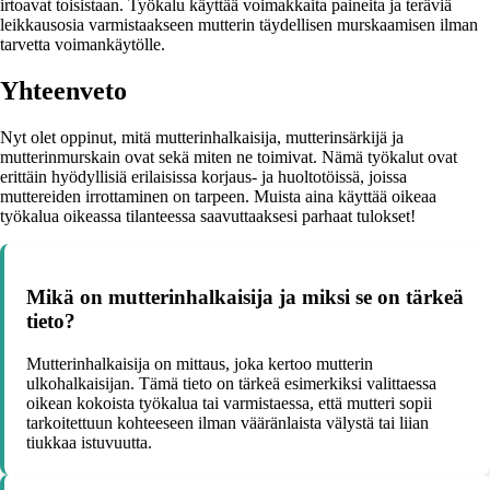
irtoavat toisistaan. Työkalu käyttää voimakkaita paineita ja teräviä
leikkausosia varmistaakseen mutterin täydellisen murskaamisen ilman
tarvetta voimankäytölle.
Yhteenveto
Nyt olet oppinut, mitä mutterinhalkaisija, mutterinsärkijä ja
mutterinmurskain ovat sekä miten ne toimivat. Nämä työkalut ovat
erittäin hyödyllisiä erilaisissa korjaus- ja huoltotöissä, joissa
muttereiden irrottaminen on tarpeen. Muista aina käyttää oikeaa
työkalua oikeassa tilanteessa saavuttaaksesi parhaat tulokset!
Mikä on mutterinhalkaisija ja miksi se on tärkeä
tieto?
Mutterinhalkaisija on mittaus, joka kertoo mutterin
ulkohalkaisijan. Tämä tieto on tärkeä esimerkiksi valittaessa
oikean kokoista työkalua tai varmistaessa, että mutteri sopii
tarkoitettuun kohteeseen ilman vääränlaista välystä tai liian
tiukkaa istuvuutta.