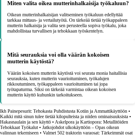
Miten valita oikea mutterinhalkaisija työkaluun?
Oikean mutterinhalkaisijan valitseminen työkaluun edellyttää
tarkkaa mittaus- ja vertailutyötä. On tärkeää tietää työkappaleen
mutterin halkaisija ja valita sen perusteella sopiva työkalu, joka
mahdollistaa turvallisen ja tehokkaan työskentelyn.
Mitä seurauksia voi olla väärän kokoisen
mutterin käytöstä?
Väärän kokoisen mutterin käytöstä voi seurata monia haitallisia
seurauksia, kuten mutterin vaurioituminen, työkalujen
rikkoutuminen, työkappaleen vaurioituminen tai jopa
työtapaturma. Siksi on tärkeää varmistaa oikean kokoisen
mutterin käyttö kuhunkin tarkoitukseen.
Ikh Painepesurit: Tehokasta Puhdistusta Kotiin ja Ammattikäyttöön
•
Kaikki mitä sinun tulee tietää kilopulteista ja niiden ominaisuuksista
•
Hakasnaulain ja sen käyttö
•
Askelpora ja Kartiopora: Metallitöiden
Tehokkaat Työkalut
•
Jatkojohdot ulkokäyttöön – Opas oikean
valinnan tekemiseen
•
Valmet 502 traktorin varaosat: Tärkeimmät osat