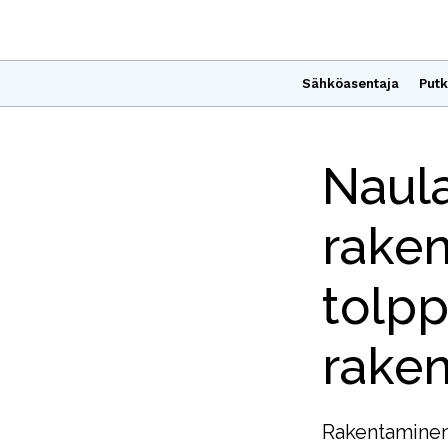
Sähköasentaja
Putk
Naula
rake
tolpp
raken
Rakentaminen v