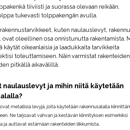
ppakenkä tiiviisti ja suorassa olevaan reikään.
tolppa tukevasti tolppakengän avulla.
rakennustarvikkeet, kuten naulauslevyt, rakenn
 ovat oleellinen osa onnistunutta rakentamista. M
ä käytät oikeanlaisia ja laadukkaita tarvikkeita
ktisi toteuttamiseen. Näin varmistat rakenteide
den pitkällä aikavälillä.
 naulauslevyt ja mihin niitä käytetään
alalla?
vat metallisia levyjä, joita käytetään rakennusalalla kiinnittäm
een. Ne tarjoavat vahvan ja kestävän kiinnityksen esimerkiksi
a ja auttavat estämään rakenteiden liikkumista.