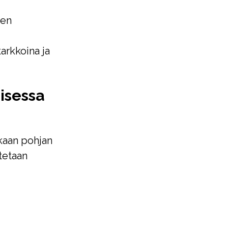
ien
arkkoina ja
isessa
akaan pohjan
tetaan