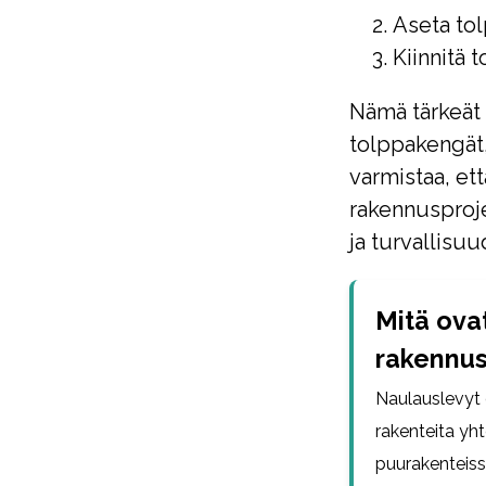
Aseta tol
Kiinnitä 
Nämä tärkeät 
tolppakengät,
varmistaa, ett
rakennusproje
ja turvallisuu
Mitä ovat
rakennus
Naulauslevyt o
rakenteita yht
puurakenteiss