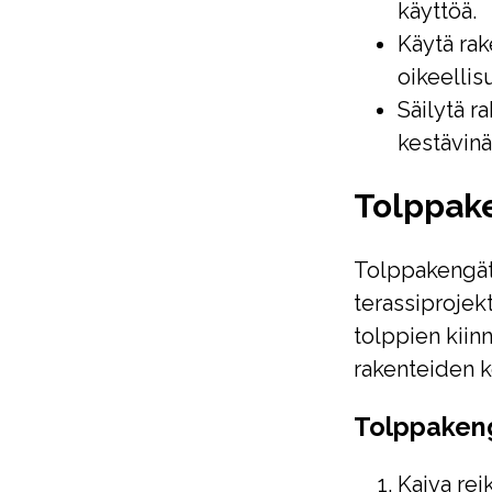
käyttöä.
Käytä rak
oikeellis
Säilytä r
kestävinä
Tolppake
Tolppakengät o
terassiprojek
tolppien kiin
rakenteiden k
Tolppaken
Kaiva re