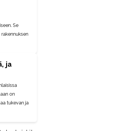
iseen. Se
an rakennuksen
, ja
laisissa
taan on
joaa tukevan ja