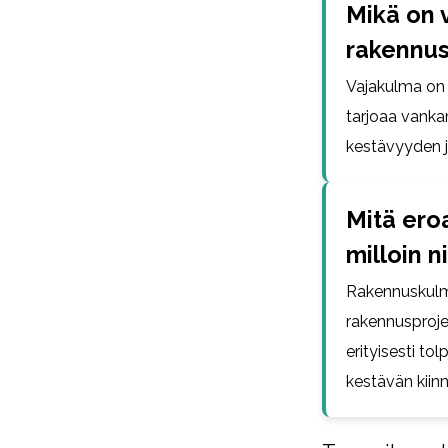
Mikä on 
rakennus
Vajakulma on 
tarjoaa vanka
kestävyyden j
Mitä ero
milloin n
Rakennuskulma
rakennusproje
erityisesti to
kestävän kiin