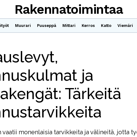
Rakennatoimintaa
ityöt
Muurari
Puuseppä
Mittari
Kerros
Katto
Viemäri
uslevyt,
nnuskulmat ja
akengät: Tärkeitä
nustarvikkeita
aatii monenlaisia tarvikkeita ja välineitä, jotta t