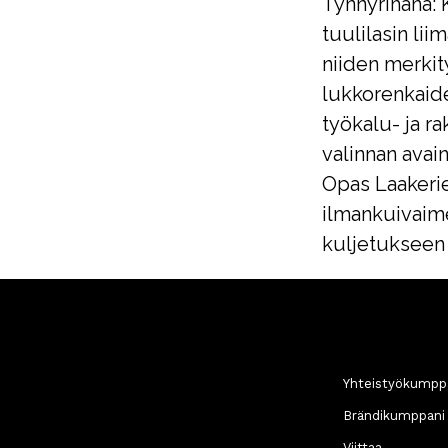
Tynnyrihana: 
tuulilasin li
niiden merkit
lukkorenkaide
työkalu- ja r
valinnan avai
Opas Laakerie
ilmankuivaime
kuljetukseen
Yhteistyökumpp
Brändikumppani
Viittaa