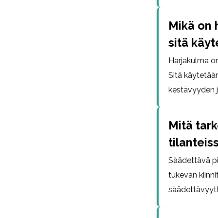
Mikä on 
sitä käy
Harjakulma on
Sitä käytetään
kestävyyden 
Mitä tark
tilanteis
Säädettävä pi
tukevan kiinni
säädettävyytt