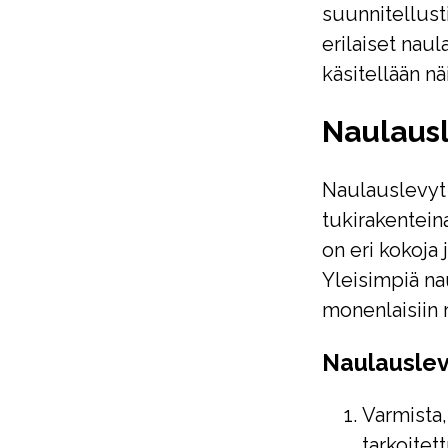
suunnitellust
erilaiset nau
käsitellään nä
Naulausl
Naulauslevyt 
tukirakentein
on eri kokoja 
Yleisimpiä na
monenlaisiin 
Naulauslev
Varmista,
tarkoitet