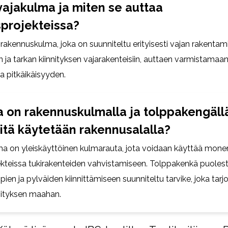
vajakulma ja miten se auttaa
projekteissa?
rakennuskulma, joka on suunniteltu erityisesti vajan rakentam
n ja tarkan kiinnityksen vajarakenteisiin, auttaen varmistama
a pitkäikäisyyden.
a on rakennuskulmalla ja tolppakengällä
iitä käytetään rakennusalalla?
 on yleiskäyttöinen kulmarauta, jota voidaan käyttää monen
kteissa tukirakenteiden vahvistamiseen. Tolppakenkä puoles
lppien ja pylväiden kiinnittämiseen suunniteltu tarvike, joka tar
nityksen maahan.