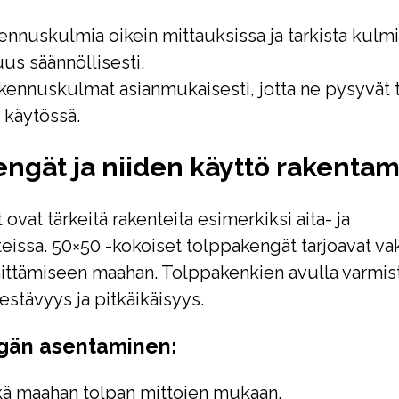
ennuskulmia oikein mittauksissa ja tarkista kulm
uus säännöllisesti.
akennuskulmat asianmukaisesti, jotta ne pysyvät t
 käytössä.
ngät ja niiden käyttö rakentam
vat tärkeitä rakenteita esimerkiksi aita- ja
teissa. 50×50 -kokoiset tolppakengät tarjoavat v
nittämiseen maahan. Tolppakenkien avulla varmis
estävyys ja pitkäikäisyys.
gän asentaminen:
ikä maahan tolpan mittojen mukaan.