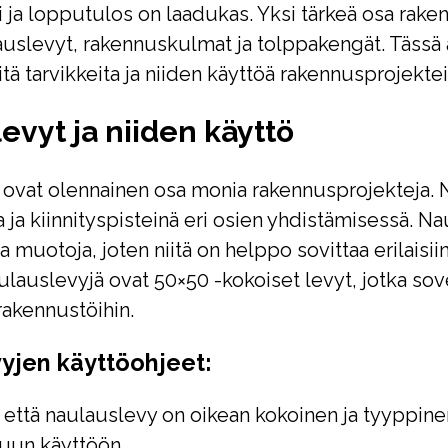
i ja lopputulos on laadukas. Yksi tärkeä osa rake
lauslevyt, rakennuskulmat ja tolppakengät. Tässä 
itä tarvikkeita ja niiden käyttöä rakennusprojektei
evyt ja niiden käyttö
ovat olennainen osa monia rakennusprojekteja. 
a ja kiinnityspisteinä eri osien yhdistämisessä. N
ja muotoja, joten niitä on helppo sovittaa erilaisiin
ulauslevyjä ovat 50×50 -kokoiset levyt, jotka sov
rakennustöihin.
yjen käyttöohjeet:
 että naulauslevy on oikean kokoinen ja tyyppine
tuun käyttöön.