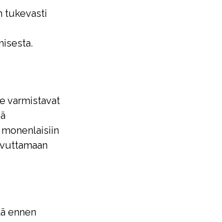
n tukevasti
isesta.
ne varmistavat
iä
 monenlaisiin
aavuttamaan
tä ennen