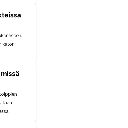
kteissa
tukemiseen.
en katon
a missä
 tolppien
rvitaan
essa.