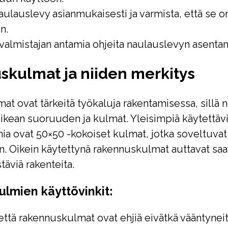
naulauslevy asianmukaisesti ja varmista, että se o
n.
almistajan antamia ohjeita naulauslevyn asentam
kulmat ja niiden merkitys
t ovat tärkeitä työkaluja rakentamisessa, sillä 
ikean suoruuden ja kulmat. Yleisimpiä käytettäv
a ovat 50×50 -kokoiset kulmat, jotka soveltuvat
n. Oikein käytettynä rakennuskulmat auttavat s
stäviä rakenteita.
lmien käyttövinkit:
 että rakennuskulmat ovat ehjiä eivätkä vääntynei