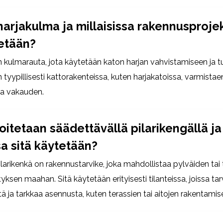
harjakulma ja millaisissa rakennusproje
tetään?
 kulmarauta, jota käytetään katon harjan vahvistamiseen ja 
 tyypillisesti kattorakenteissa, kuten harjakatoissa, varmista
ja vakauden.
oitetaan säädettävällä pilarikengällä j
sa sitä käytetään?
larikenkä on rakennustarvike, joka mahdollistaa pylväiden tai
tyksen maahan. Sitä käytetään erityisesti tilanteissa, joissa ta
ä ja tarkkaa asennusta, kuten terassien tai aitojen rakentamis