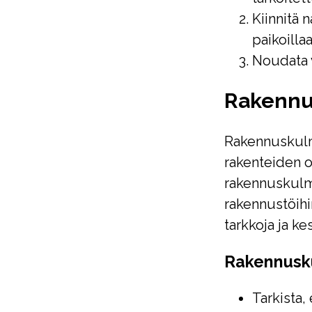
Kiinnitä 
paikoillaa
Noudata v
Rakennus
Rakennuskulma
rakenteiden o
rakennuskulmi
rakennustöihi
tarkkoja ja ke
Rakennusku
Tarkista,