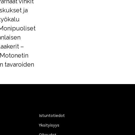
Parhaat vinkit
skukset ja
työkalu
 Monipuoliset
nlaisen
aakerit –
 Motonetin
n tavaroiden
Istuntotiedot
Yksityisyys
Oikeudet