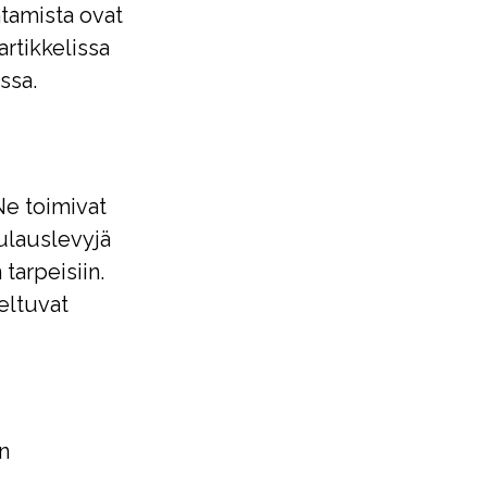
ntamista ovat
artikkelissa
ssa.
Ne toimivat
aulauslevyjä
 tarpeisiin.
eltuvat
n