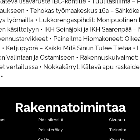
Kätevä lisävaruste IBC-kontille
•
Tuulilasiliima – 
imaukseen
•
Tehokas työmaakeskus 16a – Sähköke
ys työmailla
•
Lukkorengaspihdit: Monipuolinen 
n käsittelyyn
•
IKH Seinäjoki ja IKH Saarenpää –
akennustarvikkeet
•
Paineilma Hiomakoneet: Oikea
n
•
Ketjupyörä – Kaikki Mitä Sinun Tulee Tietää
•
L
n Valintaan ja Ostamiseen
•
Rakennuskuivaimet:
t vertailussa
•
Nokkakärryt: Kätevä apu raskaide
•
Rakennatoimintaa
ani
Pidä silmällä
Sivupuu
Rekisteröidy
Tarinoita
SoMe
Kirjasto