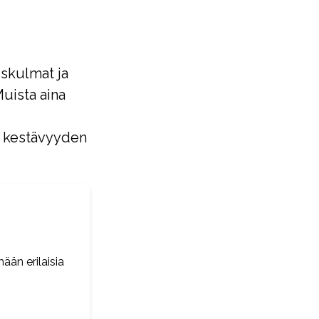
uskulmat ja
uista aina
n kestävyyden
ään erilaisia