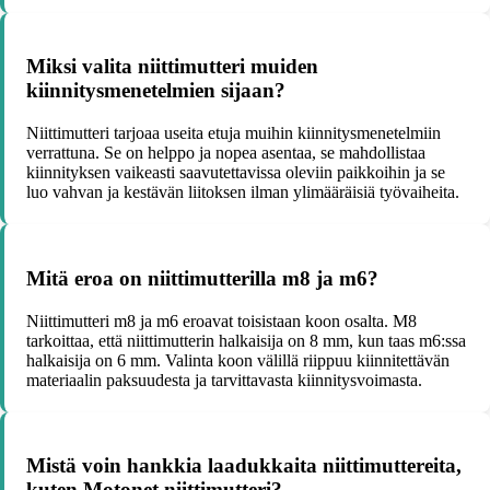
Miksi valita niittimutteri muiden
kiinnitysmenetelmien sijaan?
Niittimutteri tarjoaa useita etuja muihin kiinnitysmenetelmiin
verrattuna. Se on helppo ja nopea asentaa, se mahdollistaa
kiinnityksen vaikeasti saavutettavissa oleviin paikkoihin ja se
luo vahvan ja kestävän liitoksen ilman ylimääräisiä työvaiheita.
Mitä eroa on niittimutterilla m8 ja m6?
Niittimutteri m8 ja m6 eroavat toisistaan koon osalta. M8
tarkoittaa, että niittimutterin halkaisija on 8 mm, kun taas m6:ssa
halkaisija on 6 mm. Valinta koon välillä riippuu kiinnitettävän
materiaalin paksuudesta ja tarvittavasta kiinnitysvoimasta.
Mistä voin hankkia laadukkaita niittimuttereita,
kuten Motonet niittimutteri?