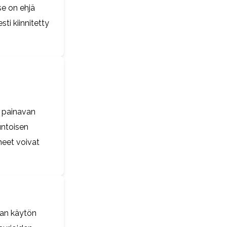
se on ehjä
ti kiinnitetty
n painavan
untoisen
eet voivat
aan käytön