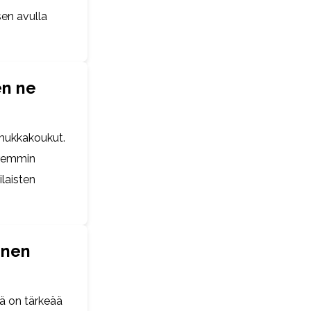
sen avulla
en ne
lmukkakoukut.
aremmin
ilaisten
inen
öä on tärkeää