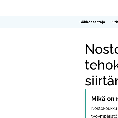
Sähköasentaja
Putk
Nost
teho
siirt
Mikä on 
Nostokoukku o
työympäristöi