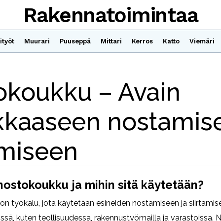
Rakennatoimintaa
ityöt
Muurari
Puuseppä
Mittari
Kerros
Katto
Viemäri
okoukku – Avain
kkaaseen nostamise
ämiseen
nostokoukku ja mihin sitä käytetään?
n työkalu, jota käytetään esineiden nostamiseen ja siirtämise
ssä, kuten teollisuudessa, rakennustyömailla ja varastoissa.