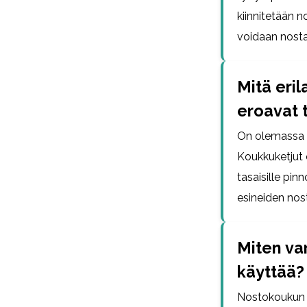
kiinnitetään n
voidaan nostaa 
Mitä eril
eroavat 
On olemassa er
Koukkuketjut 
tasaisille pin
esineiden nos
Miten va
käyttää?
Nostokoukun t