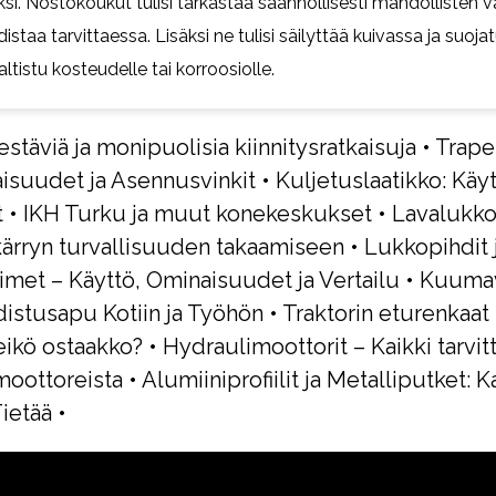
si. Nostokoukut tulisi tarkastaa säännöllisesti mahdollisten v
distaa tarvittaessa. Lisäksi ne tulisi säilyttää kuivassa ja suoj
altistu kosteudelle tai korroosiolle.
stäviä ja monipuolisia kiinnitysratkaisuja
•
Trapet
isuudet ja Asennusvinkit
•
Kuljetuslaatikko: Käyt
t
•
IKH Turku ja muut konekeskukset
•
Lavalukko
kärryn turvallisuuden takaamiseen
•
Lukkopihdit 
imet – Käyttö, Ominaisuudet ja Vertailu
•
Kuumav
istusapu Kotiin ja Työhön
•
Traktorin eturenkaat 
eikö ostaakko?
•
Hydraulimoottorit – Kaikki tarvit
moottoreista
•
Alumiiniprofiilit ja Metalliputket: K
ietää
•