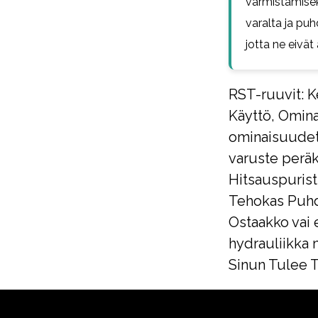
varmistamisek
varalta ja puh
jotta ne eivät 
RST-ruuvit: Ke
Käyttö, Omina
ominaisuude
varuste perä
Hitsauspurist
Tehokas Puhd
Ostaakko vai 
hydrauliikka 
Sinun Tulee T