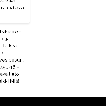
aurioiden
atussa paikassa,
sikierre –
tö ja
: Tärkeä
ja
esipesuri:
7.50-16 –
tava tieto
aikki Mitä