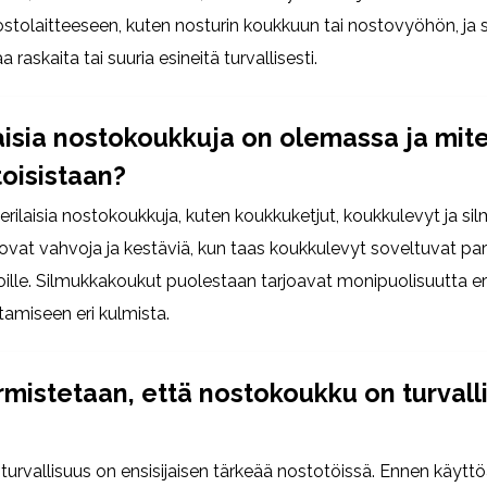
ostolaitteeseen, kuten nosturin koukkuun tai nostovyöhön, ja 
raskaita tai suuria esineitä turvallisesti.
aisia ​​nostokoukkuja on olemassa ja mit
toisistaan?
ilaisia ​​nostokoukkuja, kuten koukkuketjut, koukkulevyt ja si
ovat vahvoja ja kestäviä, kun taas koukkulevyt soveltuvat p
noille. Silmukkakoukut puolestaan tarjoavat monipuolisuutta er
tamiseen eri kulmista.
rmistetaan, että nostokoukku on turvall
urvallisuus on ensisijaisen tärkeää nostotöissä. Ennen käytt