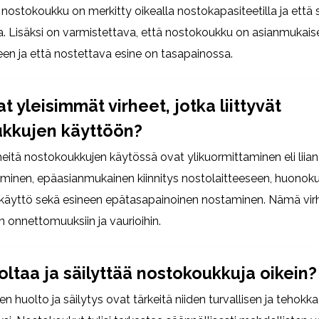
ä nostokoukku on merkitty oikealla nostokapasiteetilla ja että 
a. Lisäksi on varmistettava, että nostokoukku on asianmukaises
een ja että nostettava esine on tasapainossa.
t yleisimmät virheet, jotka liittyvät
kkujen käyttöön?
rheitä nostokoukkujen käytössä ovat ylikuormittaminen eli liia
minen, epäasianmukainen kiinnitys nostolaitteeseen, huonok
käyttö sekä esineen epätasapainoinen nostaminen. Nämä virh
n onnettomuuksiin ja vaurioihin.
oltaa ja säilyttää nostokoukkuja oikein?
 huolto ja säilytys ovat tärkeitä niiden turvallisen ja tehokk