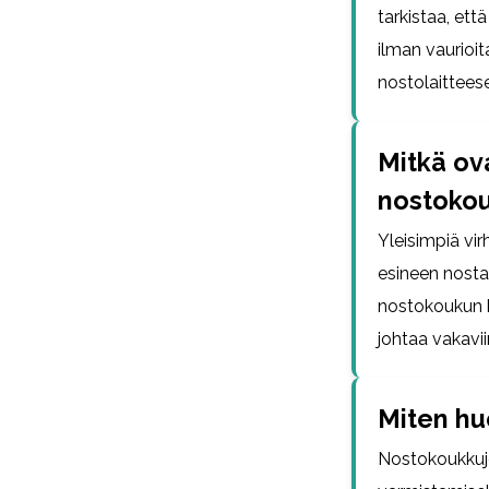
tarkistaa, ett
ilman vaurioit
nostolaittees
Mitkä ova
nostokou
Yleisimpiä vi
esineen nosta
nostokoukun 
johtaa vakavii
Miten hu
Nostokoukkujen