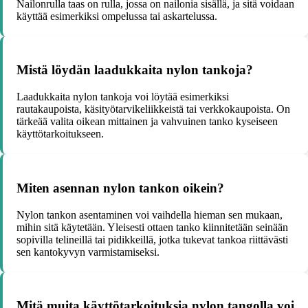
Nailonrulla taas on rulla, jossa on nailonia sisällä, ja sitä voidaan
käyttää esimerkiksi ompelussa tai askartelussa.
Mistä löydän laadukkaita nylon tankoja?
Laadukkaita nylon tankoja voi löytää esimerkiksi
rautakaupoista, käsityötarvikeliikkeistä tai verkkokaupoista. On
tärkeää valita oikean mittainen ja vahvuinen tanko kyseiseen
käyttötarkoitukseen.
Miten asennan nylon tankon oikein?
Nylon tankon asentaminen voi vaihdella hieman sen mukaan,
mihin sitä käytetään. Yleisesti ottaen tanko kiinnitetään seinään
sopivilla telineillä tai pidikkeillä, jotka tukevat tankoa riittävästi
sen kantokyvyn varmistamiseksi.
Mitä muita käyttötarkoituksia nylon tangolla voi