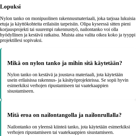
Lopuksi
Nylon tanko on monipuolinen rakennusmateriaali, joka tarjoaa lukuisia
etuja ja käyttökohteita erilaisiin tarpeisiin. Olipa kyseessä sitten pieni
korjausprojekti tai suurempi rakennustyö, nailontanko voi olla
hyödyllinen ja kestävä ratkaisu. Muista aina valita oikea koko ja tyyppi
projektillesi sopivaksi.
Mikä on nylon tanko ja mihin sitä käytetään?
Nylon tanko on kestävä ja joustava materiaali, jota käytetään
usein erilaisissa rakennus- ja käsityöprojekteissa. Se sopii hyvin
esimerkiksi verhojen ripustamiseen tai vaatekaappien
sisustamiseen.
Mitä eroa on nailontangolla ja nailonrullalla?
Nailontanko on yleensä kiinteä tanko, jota käytetään esimerkiksi
verhojen ripustamiseen tai vaatekaappien sisustamiseen.