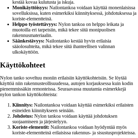
kestää kovaa kulutusta ja iskuja.
Monikäyttöisyys:
Nailontankoa voidaan käyttää monenlaisissa
sovelluksissa, kuten esimerkiksi kiinnityksessä, johdotuksessa ja
koriste-elementteinä.
Helppo työstettävyys:
Nylon tankoa on helppo leikata ja
muotoilla eri tarpeisiin, mikä tekee siitä monipuolisen
rakennusmateriaalin.
Säänkestävyys:
Nailontanko kestää hyvin erilaisia
sääolosuhteita, mikä tekee siitä ihanteellisen valinnan
ulkokäyttöön.
Käyttökohteet
Nylon tanko soveltuu moniin erilaisiin käyttökohteisiin. Se löytää
käyttöä niin rakennusteollisuudessa, autojen korjauksessa kuin kodin
pienemmissäkin remonteissa. Seuraavassa muutamia esimerkkejä
nylon tankon käyttökohteista:
Kiinnitys:
Nailontankoa voidaan käyttää esimerkiksi erilaisten
esineiden kiinnitykseen seinään.
Johdotus:
Nylon tankoa voidaan käyttää johdotuksen
suojaamiseen ja järjestelyyn.
Koriste-elementit:
Nailontankoa voidaan hyödyntää myös
koriste-elementteinä erilaisissa rakennus- ja sisustusprojekteissa.