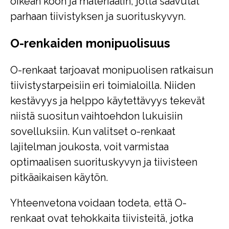
oikean koon ja materiaalin, jotta saavutat
parhaan tiivistyksen ja suorituskyvyn.
O-renkaiden monipuolisuus
O-renkaat tarjoavat monipuolisen ratkaisun
tiivistystarpeisiin eri toimialoilla. Niiden
kestävyys ja helppo käytettävyys tekevät
niistä suositun vaihtoehdon lukuisiin
sovelluksiin. Kun valitset o-renkaat
lajitelman joukosta, voit varmistaa
optimaalisen suorituskyvyn ja tiivisteen
pitkäaikaisen käytön.
Yhteenvetona voidaan todeta, että O-
renkaat ovat tehokkaita tiivisteitä, jotka