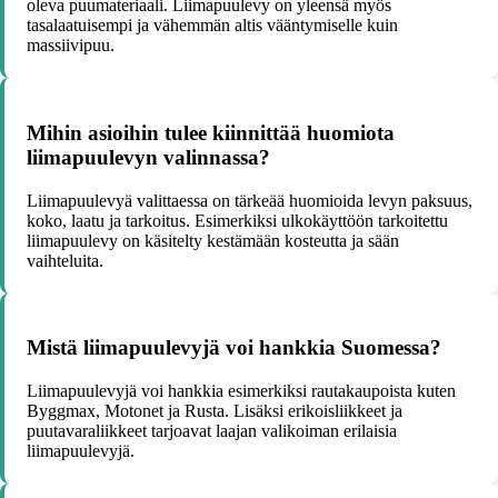
oleva puumateriaali. Liimapuulevy on yleensä myös
tasalaatuisempi ja vähemmän altis vääntymiselle kuin
massiivipuu.
Mihin asioihin tulee kiinnittää huomiota
liimapuulevyn valinnassa?
Liimapuulevyä valittaessa on tärkeää huomioida levyn paksuus,
koko, laatu ja tarkoitus. Esimerkiksi ulkokäyttöön tarkoitettu
liimapuulevy on käsitelty kestämään kosteutta ja sään
vaihteluita.
Mistä liimapuulevyjä voi hankkia Suomessa?
Liimapuulevyjä voi hankkia esimerkiksi rautakaupoista kuten
Byggmax, Motonet ja Rusta. Lisäksi erikoisliikkeet ja
puutavaraliikkeet tarjoavat laajan valikoiman erilaisia
liimapuulevyjä.