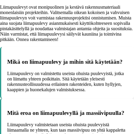
Liimapuulevyt ovat monipuolinen ja kestävä rakennusmateriaali
monenlaisiin projekteihin. Valitsemalla oikean kokoisen ja vahvuisen
liimapuulevyn voit varmistaa rakennusprojektisi onnistumisen. Muista
aina suojata liimapuulevy asianmukaisesti käyttökohteeseen sopivalla
pintakäsittelyllä ja noudattaa valmistajan antamia ohjeita ja suosituksia.
Näin varmistat, että liimapuulevysi säilyvät kauniina ja toimivina
pitkään. Onnea rakentamiseen!
Mikä on liimapuulevy ja mihin sitä käytetään?
Liimapuulevy on valmistettu useista ohuista puulevyistä, jotka
on liimattu yhteen poikittain. Sitä käytetään yleisesti
rakennusteollisuudessa erilaisten rakenteiden, kuten hyllyjen,
kaappien ja huonekalujen valmistuksessa.
Mitä eroa on liimapuulevyllä ja massiivipuulla?
Liimapuulevy valmistetaan useista ohuista puulevyistä
liimaamalla ne yhteen, kun taas massiivipuu on yhtä kappaletta