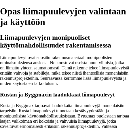
Opas liimapuulevyjen valintaan
ja käyttöön
Liimapuulevyjen monipuoliset
käyttömahdollisuudet rakentamisessa
Liimapuulevyt ovat suosittu rakennusmateriaali monipuolisten
ominaisuuksiensa ansiosta. Ne koostuvat useista puun viiluista, jotka
on liimattu yhteen saumattomasti. Tämä rakenne tekee liimapuulevyistä
erittäin vahvoja ja stabiileja, mikä tekee niistä ihanteellisia monenlaisiin
rakennusprojekteihin. Seuraavassa kerromme lisää liimapuulevyistä ja
niiden käytöstä eri tarkoituksiin.
Rustan ja Byggmaxin laadukkaat liimapuulevyt
Rusta ja Byggmax tarjoavat laadukkaita liimapuulevyjä monenlaisiin
tarpeisiin. Rusta liimapuulevyt tunnetaan kestävyydestään ja
monipuolisista käyttömahdollisuuksistaan. Byggmax puolestaan tarjoaa
laajan valikoiman eri kokoisia ja vahvuisia liimapuulevyjä, jotka
soveltuvat erinomaisesti erilaisiin rakennusprojekteihin. Valitessa