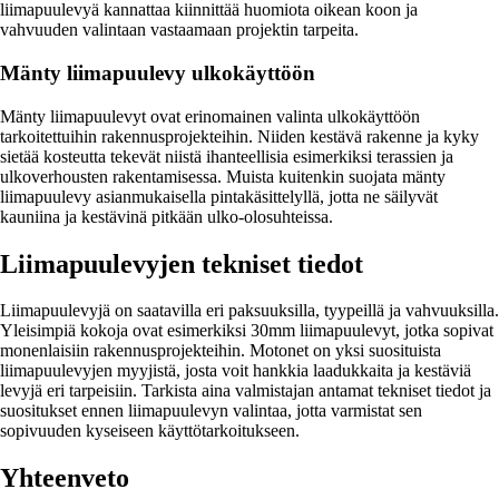
liimapuulevyä kannattaa kiinnittää huomiota oikean koon ja
vahvuuden valintaan vastaamaan projektin tarpeita.
Mänty liimapuulevy ulkokäyttöön
Mänty liimapuulevyt ovat erinomainen valinta ulkokäyttöön
tarkoitettuihin rakennusprojekteihin. Niiden kestävä rakenne ja kyky
sietää kosteutta tekevät niistä ihanteellisia esimerkiksi terassien ja
ulkoverhousten rakentamisessa. Muista kuitenkin suojata mänty
liimapuulevy asianmukaisella pintakäsittelyllä, jotta ne säilyvät
kauniina ja kestävinä pitkään ulko-olosuhteissa.
Liimapuulevyjen tekniset tiedot
Liimapuulevyjä on saatavilla eri paksuuksilla, tyypeillä ja vahvuuksilla.
Yleisimpiä kokoja ovat esimerkiksi 30mm liimapuulevyt, jotka sopivat
monenlaisiin rakennusprojekteihin. Motonet on yksi suosituista
liimapuulevyjen myyjistä, josta voit hankkia laadukkaita ja kestäviä
levyjä eri tarpeisiin. Tarkista aina valmistajan antamat tekniset tiedot ja
suositukset ennen liimapuulevyn valintaa, jotta varmistat sen
sopivuuden kyseiseen käyttötarkoitukseen.
Yhteenveto