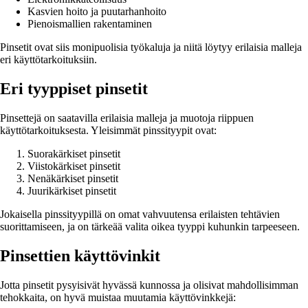
Kasvien hoito ja puutarhanhoito
Pienoismallien rakentaminen
Pinsetit ovat siis monipuolisia työkaluja ja niitä löytyy erilaisia malleja
eri käyttötarkoituksiin.
Eri tyyppiset pinsetit
Pinsettejä on saatavilla erilaisia malleja ja muotoja riippuen
käyttötarkoituksesta. Yleisimmät pinssityypit ovat:
Suorakärkiset pinsetit
Viistokärkiset pinsetit
Nenäkärkiset pinsetit
Juurikärkiset pinsetit
Jokaisella pinssityypillä on omat vahvuutensa erilaisten tehtävien
suorittamiseen, ja on tärkeää valita oikea tyyppi kuhunkin tarpeeseen.
Pinsettien käyttövinkit
Jotta pinsetit pysyisivät hyvässä kunnossa ja olisivat mahdollisimman
tehokkaita, on hyvä muistaa muutamia käyttövinkkejä: