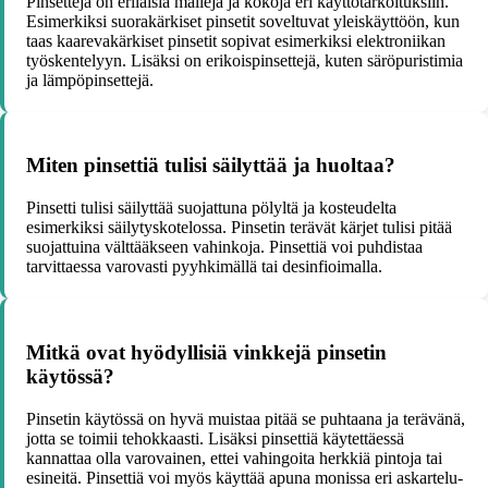
Pinsettejä on erilaisia malleja ja kokoja eri käyttötarkoituksiin.
Esimerkiksi suorakärkiset pinsetit soveltuvat yleiskäyttöön, kun
taas kaarevakärkiset pinsetit sopivat esimerkiksi elektroniikan
työskentelyyn. Lisäksi on erikoispinsettejä, kuten säröpuristimia
ja lämpöpinsettejä.
Miten pinsettiä tulisi säilyttää ja huoltaa?
Pinsetti tulisi säilyttää suojattuna pölyltä ja kosteudelta
esimerkiksi säilytyskotelossa. Pinsetin terävät kärjet tulisi pitää
suojattuina välttääkseen vahinkoja. Pinsettiä voi puhdistaa
tarvittaessa varovasti pyyhkimällä tai desinfioimalla.
Mitkä ovat hyödyllisiä vinkkejä pinsetin
käytössä?
Pinsetin käytössä on hyvä muistaa pitää se puhtaana ja terävänä,
jotta se toimii tehokkaasti. Lisäksi pinsettiä käytettäessä
kannattaa olla varovainen, ettei vahingoita herkkiä pintoja tai
esineitä. Pinsettiä voi myös käyttää apuna monissa eri askartelu-