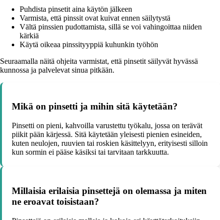
Puhdista pinsetit aina käytön jälkeen
Varmista, että pinssit ovat kuivat ennen säilytystä
Vältä pinssien pudottamista, sillä se voi vahingoittaa niiden
kärkiä
Käytä oikeaa pinssityyppiä kuhunkin työhön
Seuraamalla näitä ohjeita varmistat, että pinsetit säilyvät hyvässä
kunnossa ja palvelevat sinua pitkään.
Mikä on pinsetti ja mihin sitä käytetään?
Pinsetti on pieni, kahvoilla varustettu työkalu, jossa on terävät
piikit pään kärjessä. Sitä käytetään yleisesti pienien esineiden,
kuten neulojen, ruuvien tai roskien käsittelyyn, erityisesti silloin
kun sormin ei pääse käsiksi tai tarvitaan tarkkuutta.
Millaisia erilaisia pinsettejä on olemassa ja miten
ne eroavat toisistaan?