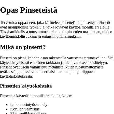
Opas Pinseteistä
Tervetuloa oppaaseen, joka käsittelee pinsettejä eli pinsettejä. Pinsetit
ovat monipuolisia työkaluja, jotka löytävät käyttöä monilla eri aloilla.
Tässä artikkelissa tutustumme tarkemmin pinsettien maailmaan, niiden
käyttömahdollisuuksiin ja erilaisiin ominaisuuksiin.
Mikä on pinsetti?
Pinsetti on pieni, kahden osan rakenteella varustettu tartuntaväline. Sitä
käytetään yleisesti esineiden tarkkaan ja hienovaraiseen käsittelyyn.
Pinsetit ovat usein valmistettu metallista, kuten ruostumattomasta
teräksestä, ja niissä voi olla erilaisia tartuntapintoja riippuen
käyttötarkoituksesta.
Pinsettien käyttökohteita
Pinsettejä käytetään monilla eri aloilla, kuten:
Laboratoriotyöskentely
Korujen valmistus
Elektroniikkateollisuus