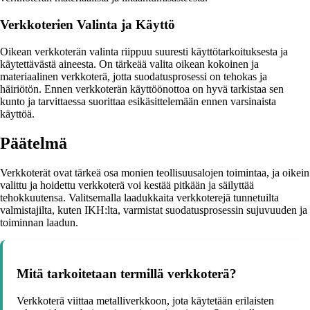
Verkkoterien Valinta ja Käyttö
Oikean verkkoterän valinta riippuu suuresti käyttötarkoituksesta ja
käytettävästä aineesta. On tärkeää valita oikean kokoinen ja
materiaalinen verkkoterä, jotta suodatusprosessi on tehokas ja
häiriötön. Ennen verkkoterän käyttöönottoa on hyvä tarkistaa sen
kunto ja tarvittaessa suorittaa esikäsittelemään ennen varsinaista
käyttöä.
Päätelmä
Verkkoterät ovat tärkeä osa monien teollisuusalojen toimintaa, ja oikein
valittu ja hoidettu verkkoterä voi kestää pitkään ja säilyttää
tehokkuutensa. Valitsemalla laadukkaita verkkoterejä tunnetuilta
valmistajilta, kuten IKH:lta, varmistat suodatusprosessin sujuvuuden ja
toiminnan laadun.
Mitä tarkoitetaan termillä verkkoterä?
Verkkoterä viittaa metalliverkkoon, jota käytetään erilaisten