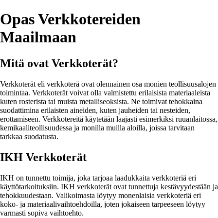
Opas Verkkotereiden
Maailmaan
Mitä ovat Verkkoterät?
Verkkoterät eli verkkoterä ovat olennainen osa monien teollisuusalojen
toimintaa. Verkkoterät voivat olla valmistettu erilaisista materiaaleista
kuten rosterista tai muista metalliseoksista. Ne toimivat tehokkaina
suodattimina erilaisten aineiden, kuten jauheiden tai nesteiden,
erottamiseen. Verkkotereitä käytetään laajasti esimerkiksi ruuanlaitossa,
kemikaaliteollisuudessa ja monilla muilla aloilla, joissa tarvitaan
tarkkaa suodatusta.
IKH Verkkoterät
IKH on tunnettu toimija, joka tarjoaa laadukkaita verkkoteriä eri
käyttötarkoituksiin. IKH verkkoterät ovat tunnettuja kestävyydestään ja
tehokkuudestaan. Valikoimasta löytyy monenlaisia verkkoteriä eri
koko- ja materiaalivaihtoehdoilla, joten jokaiseen tarpeeseen löytyy
varmasti sopiva vaihtoehto.