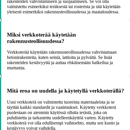
rakenteiden vahvistamiseen ja suojaamiseen. Se voi olla
valmistettu esimerkiksi teräksestä tai rosterista ja sitä käytetään
yleisesti esimerkiksi rakennusteollisuudessa ja maataloudessa.
Miksi verkkoterää käytetään
rakennusteollisuudessa?
Verkkoterää käytetään rakennusteollisuudessa vahvistamaan
betonirakenteita, kuten seiniä, lattioita ja pylväitä. Se lisää
rakenteiden kestävyyttä ja auttaa ehkäisemään halkeilua ja
murtumia.
Mitä eroa on uudella ja käytetyllä verkkoterällä?
Uusi verkkoterä on valmistettu tuoreista materiaaleista ja se
täyttää kaikki standardit ja vaatimukset. Käytetty verkkoterä
puolestaan on aiemmin käytössä ollutta terästä, joka on
puhdistettu ja tarkastettu uudelleenkäyttöä varten. Käytetty
verkkoterä voi olla edullisempi vaihtoehto, mutta sen kunto ja
kestävyys voivat vaihdella.