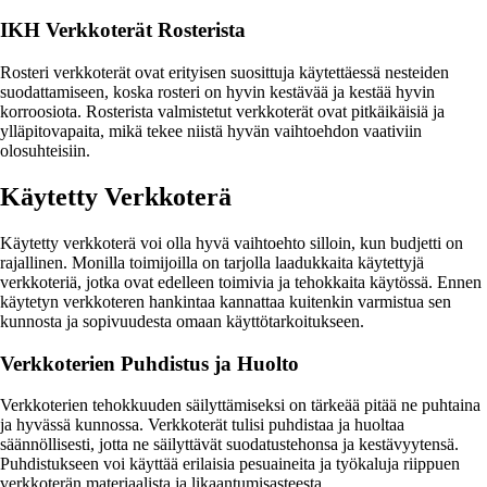
IKH Verkkoterät Rosterista
Rosteri verkkoterät ovat erityisen suosittuja käytettäessä nesteiden
suodattamiseen, koska rosteri on hyvin kestävää ja kestää hyvin
korroosiota. Rosterista valmistetut verkkoterät ovat pitkäikäisiä ja
ylläpitovapaita, mikä tekee niistä hyvän vaihtoehdon vaativiin
olosuhteisiin.
Käytetty Verkkoterä
Käytetty verkkoterä voi olla hyvä vaihtoehto silloin, kun budjetti on
rajallinen. Monilla toimijoilla on tarjolla laadukkaita käytettyjä
verkkoteriä, jotka ovat edelleen toimivia ja tehokkaita käytössä. Ennen
käytetyn verkkoteren hankintaa kannattaa kuitenkin varmistua sen
kunnosta ja sopivuudesta omaan käyttötarkoitukseen.
Verkkoterien Puhdistus ja Huolto
Verkkoterien tehokkuuden säilyttämiseksi on tärkeää pitää ne puhtaina
ja hyvässä kunnossa. Verkkoterät tulisi puhdistaa ja huoltaa
säännöllisesti, jotta ne säilyttävät suodatustehonsa ja kestävyytensä.
Puhdistukseen voi käyttää erilaisia pesuaineita ja työkaluja riippuen
verkkoterän materiaalista ja likaantumisasteesta.