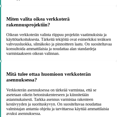
Miten valita oikea verkkoterä
rakennusprojektiin?
Oikean verkkoterän valinta riippuu projektin vaatimuksista ja
käyttötarkoituksesta. Tärkeitä tekijöitä ovat esimerkiksi teräksen
vahvuusluokka, silmäkoko ja pinnoitteen laatu. On suositeltavaa
konsultoida ammattilaisia ja noudattaa alan standardeja
varmistaakseen oikean valinnan.
Mitä tulee ottaa huomioon verkkoterän
asennuksessa?
Verkkoterän asennuksessa on tärkeää varmistaa, että se
asetetaan oikein betonirakenteeseen ja kiinnitetään
asianmukaisesti. Tarkka asennus varmistaa rakenteen
kestävyyden ja suorituskyvyn. On suositeltavaa noudattaa
valmistajan antamia ohjeita ja tarvittaessa käyttää ammattilaisia
avuksi asennuksessa.