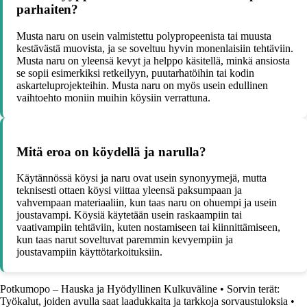
parhaiten?
Musta naru on usein valmistettu polypropeenista tai muusta
kestävästä muovista, ja se soveltuu hyvin monenlaisiin tehtäviin.
Musta naru on yleensä kevyt ja helppo käsitellä, minkä ansiosta
se sopii esimerkiksi retkeilyyn, puutarhatöihin tai kodin
askarteluprojekteihin. Musta naru on myös usein edullinen
vaihtoehto moniin muihin köysiin verrattuna.
Mitä eroa on köydellä ja narulla?
Käytännössä köysi ja naru ovat usein synonyymejä, mutta
teknisesti ottaen köysi viittaa yleensä paksumpaan ja
vahvempaan materiaaliin, kun taas naru on ohuempi ja usein
joustavampi. Köysiä käytetään usein raskaampiin tai
vaativampiin tehtäviin, kuten nostamiseen tai kiinnittämiseen,
kun taas narut soveltuvat paremmin kevyempiin ja
joustavampiin käyttötarkoituksiin.
Potkumopo – Hauska ja Hyödyllinen Kulkuväline
•
Sorvin terät:
Työkalut, joiden avulla saat laadukkaita ja tarkkoja sorvaustuloksia
•