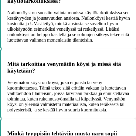
käyttötarkoituksissa?
Nailonköysi on suosittu valinta monissa käyttötarkoituksissa sen
kestävyyden ja joustavuuden ansiosta. Nailonköysi kestää hyvin
kosteutta ja UV-säteilyä, minkä ansiosta se soveltuu hyvin
ulkokäyttöön esimerkiksi veneilyssä tai retkeilyssä. Lisäksi
nailonköysi on helppo käsitellä ja se solmujen sitkeys tekee siitä
luotettavan valinnan monenlaisiin tilanteisiin.
Mitä tarkoittaa venymätön köysi ja missä sitä
käytetään?
Venymätön köysi on köysi, joka ei jousta tai veny
kuormitettaessa. Tämä tekee siitä erittäin vakaan ja luotettavan
vaihtoehdon tilanteisiin, joissa tarvitaan tarkkaa ja ennustettavaa
toimintaa, kuten rakennustyömailla tai kiipeilyssä. Venymätön
köysi on yleensä valmistettu materiaalista, kuten teräksestä tai
polyesteristä, ja se kestää hyvin suuria kuormituksia.
Minkä tyyppisiin tehtäviin musta naru sopii