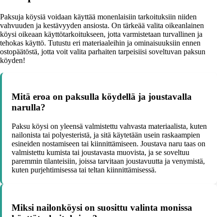
Paksuja köysiä voidaan käyttää monenlaisiin tarkoituksiin niiden
vahvuuden ja kestävyyden ansiosta. On tärkeää valita oikeanlainen
köysi oikeaan käyttötarkoitukseen, jotta varmistetaan turvallinen ja
tehokas käyttö. Tutustu eri materiaaleihin ja ominaisuuksiin ennen
ostopäätöstä, jotta voit valita parhaiten tarpeisiisi soveltuvan paksun
köyden!
Mitä eroa on paksulla köydellä ja joustavalla
narulla?
Paksu köysi on yleensä valmistettu vahvasta materiaalista, kuten
nailonista tai polyesteristä, ja sitä käytetään usein raskaampien
esineiden nostamiseen tai kiinnittämiseen. Joustava naru taas on
valmistettu kumista tai joustavasta muovista, ja se soveltuu
paremmin tilanteisiin, joissa tarvitaan joustavuutta ja venymistä,
kuten purjehtimisessa tai teltan kiinnittämisessä.
Miksi nailonköysi on suosittu valinta monissa