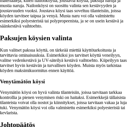
materiaaleja, kuten nailonköysiä, joustavia köysiä, paksuja naruja ja
mustia naruja. Nailonköysi on suosittu valinta sen kestävyyden ja
joustavuuden vuoksi. Joustava köysi taas soveltuu tilanteisiin, joissa
köyden tarvitsee taipua ja venyä. Musta naru voi olla valmistettu
esimerkiksi polyesteristä tai polypropeenista, ja se on usein kestävä ja
säänkestävä vaihtoehto.
Paksujen köysien valinta
Kun valitset paksua köyttä, on tärkeää miettiä käyttötarkoitusta ja
tarvittavia ominaisuuksia. Esimerkiksi jos tarvitset köyttä veneilyyn,
valitse vedenkestävä ja UV-säteilyä kestävä vaihtoehto. Kiipeilyyn taas
tarvitset hyvin kestävän ja turvallisen köyden. Muista myös tarkistaa
köyden maksimikuormitus ennen käyttöä.
Venytämätön köysi
Venymätön köysi on hyvä valinta tilanteisiin, joissa tarvitaan tarkkaa
kontrollia ja pienen venymisen riski on haitaksi. Esimerkkejä tällaisista
tilanteista voivat olla nostot ja kiinnitykset, joissa tarvitaan vakaa ja luja
tuki. Venymätön köysi voi olla valmistettu esimerkiksi polyesteristä tai
kevlarista.
Johtopäätös