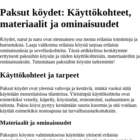
Paksut köydet: Käyttökohteet,
materiaalit ja ominaisuudet
Köydet, narut ja naru ovat olennainen osa monia erilaisia ​​toimintoja ja
harrastuksia. Laaja valikoima erilaisia köysiä tarjoaa erilaisia ​​
ominaisuuksia ja sovelluskohteita. Tässä artikkelissa keskitymme
erityisesti paksuihin köysiin ja niiden käyttökohteisiin, materiaaleihin ja
ominaisuuksiin. Tutustutaan paksuihin köysiin tarkemmin!
Käyttökohteet ja tarpeet
Paksut köydet ovat yleensä vahvoja ja kestäviä, minkä vuoksi niitä
käytetään monenlaisissa tilanteissa. Yleisimpiä käyttökohteita ovat
esimerkiksi veneily, kiipeily, köysiradat, remontointi, raahaaminen ja
sidonta. Paksu köysi pystyy kestämään suuria kuormia ja sitä voidaan
käyttää esimerkiksi nostoapuna tai turvallisuustarkoituksiin.
Materiaalit ja ominaisuudet
Paksujen köysien valmistuksessa käytetään yleisesti erilaisia