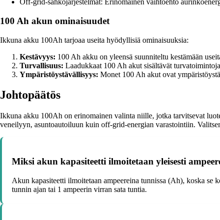
Off-grid-sähköjärjestelmät: Erinomainen vaihtoehto aurinkoenerg
100 Ah akun ominaisuudet
Ikkuna akku 100Ah tarjoaa useita hyödyllisiä ominaisuuksia:
Kestävyys:
100 Ah akku on yleensä suunniteltu kestämään useita
Turvallisuus:
Laadukkaat 100 Ah akut sisältävät turvatoimintoja,
Ympäristöystävällisyys:
Monet 100 Ah akut ovat ympäristöystävä
Johtopäätös
Ikkuna akku 100Ah on erinomainen valinta niille, jotka tarvitsevat luote
veneilyyn, asuntoautoiluun kuin off-grid-energian varastointiin. Valits
Miksi akun kapasiteetti ilmoitetaan yleisesti ampee
Akun kapasiteetti ilmoitetaan ampeereina tunnissa (Ah), koska se k
tunnin ajan tai 1 ampeerin virran sata tuntia.