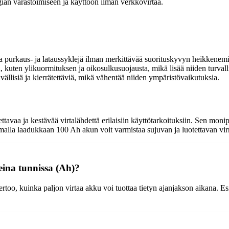
ian varastoimiseen ja käyttöön ilman verkkovirtaa.
 purkaus- ja lataussyklejä ilman merkittävää suorituskyvyn heikkenemi
 kuten ylikuormituksen ja oikosulkusuojausta, mikä lisää niiden turvalli
llisiä ja kierrätettäviä, mikä vähentää niiden ympäristövaikutuksia.
ttavaa ja kestävää virtalähdettä erilaisiin käyttötarkoituksiin. Sen mon
emalla laadukkaan 100 Ah akun voit varmistaa sujuvan ja luotettavan vir
reina tunnissa (Ah)?
ertoo, kuinka paljon virtaa akku voi tuottaa tietyn ajanjakson aikana. 