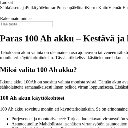
Luokat
Sähköasentaja
Putkityöt
Muurari
Puuseppä
Mittari
Kerros
Katto
Viemäri
En
Rakennatoimintaa
Paras 100 Ah akku – Kestävä ja l
Tehokkaan akun valinta on olennainen osa ajoneuvon tai veneen sähköjä
moniin eri käyttötarkoituksiin. Tässä artikkelissa käsittelemme ikkuna 
Miksi valita 100 Ah akku?
Ikkuna akku 100Ah on suosittu valinta monista syistä. Tämän akun avulla 
sähkölaitteita samanaikaisesti ilman pelkoa virran loppumisesta. Lisäk
100 Ah akun käyttökohteet
100 Ah akku soveltuu moniin eri käyttötarkoituksiin. Se on erinomainen v
Purjeveneet ja moottoriveneet: Tarjoaa luotettavan virransyötön säh
Asuntoautoilu: Mahdollistaa itsenäisen virransyötön asuntoauton eri