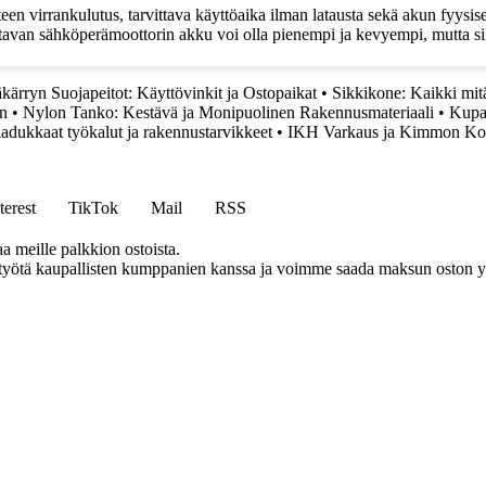
n virrankulutus, tarvittava käyttöaika ilman latausta sekä akun fyysiset
avan sähköperämoottorin akku voi olla pienempi ja kevyempi, mutta silt
ärryn Suojapeitot: Käyttövinkit ja Ostopaikat
•
Sikkikone: Kaikki mitä
en
•
Nylon Tanko: Kestävä ja Monipuolinen Rakennusmateriaali
•
Kupar
dukkaat työkalut ja rakennustarvikkeet
•
IKH Varkaus ja Kimmon Ko
terest
TikTok
Mail
RSS
aa meille palkkion ostoista.
styötä kaupallisten kumppanien kanssa ja voimme saada maksun oston yh