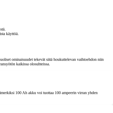
stä.
sta käyttöä.
ipuoliset ominaisuudet tekevät siitä houkuttelevan vaihtoehdon niin
ransyötön kaikissa olosuhteissa.
Esimerkiksi 100 Ah akku voi tuottaa 100 ampeerin virran yhden