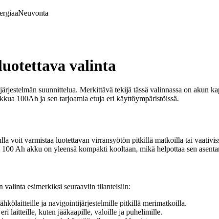
ergiaa
Neuvonta
uotettava valinta
rjestelmän suunnittelua. Merkittävä tekijä tässä valinnassa on akun ka
akkua 100Ah ja sen tarjoamia etuja eri käyttöympäristöissä.
voit varmistaa luotettavan virransyötön pitkillä matkoilla tai vaativissa
si 100 Ah akku on yleensä kompakti kooltaan, mikä helpottaa sen asentam
alinta esimerkiksi seuraaviin tilanteisiin:
kölaitteille ja navigointijärjestelmille pitkillä merimatkoilla.
 laitteille, kuten jääkaapille, valoille ja puhelimille.