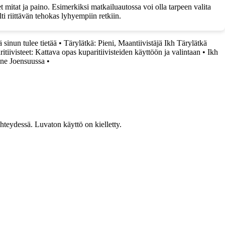
 mitat ja paino. Esimerkiksi matkailuautossa voi olla tarpeen valita
i riittävän tehokas lyhyempiin retkiin.
 sinun tulee tietää
•
Tärylätkä: Pieni, Maantiivistäjä Ikh Tärylätkä
itiivisteet: Kattava opas kuparitiivisteiden käyttöön ja valintaan
•
Ikh
ne Joensuussa
•
teydessä. Luvaton käyttö on kielletty.