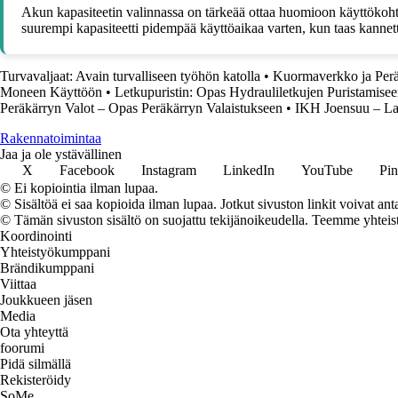
Akun kapasiteetin valinnassa on tärkeää ottaa huomioon käyttökohtee
suurempi kapasiteetti pidempää käyttöaikaa varten, kun taas kannett
Turvavaljaat: Avain turvalliseen työhön katolla
•
Kuormaverkko ja Peräk
Moneen Käyttöön
•
Letkupuristin: Opas Hydrauliletkujen Puristamise
Peräkärryn Valot – Opas Peräkärryn Valaistukseen
•
IKH Joensuu – Laa
Rakennatoimintaa
Jaa ja ole ystävällinen
X
Facebook
Instagram
LinkedIn
YouTube
Pin
© Ei kopiointia ilman lupaa.
© Sisältöä ei saa kopioida ilman lupaa. Jotkut sivuston linkit voivat ant
© Tämän sivuston sisältö on suojattu tekijänoikeudella. Teemme yhtei
Koordinointi
Yhteistyökumppani
Brändikumppani
Viittaa
Joukkueen jäsen
Media
Ota yhteyttä
foorumi
Pidä silmällä
Rekisteröidy
SoMe