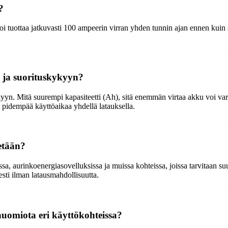
?
i tuottaa jatkuvasti 100 ampeerin virran yhden tunnin ajan ennen kuin se
n ja suorituskykyyn?
yyn. Mitä suurempi kapasiteetti (Ah), sitä enemmän virtaa akku voi vara
 pidempää käyttöaikaa yhdellä latauksella.
etään?
sa, aurinkoenergiasovelluksissa ja muissa kohteissa, joissa tarvitaan su
sesti ilman latausmahdollisuutta.
 huomiota eri käyttökohteissa?