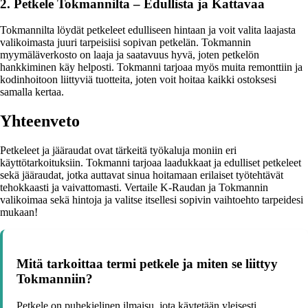
2. Petkele Tokmannilta – Edullista ja Kattavaa
Tokmannilta löydät petkeleet edulliseen hintaan ja voit valita laajasta
valikoimasta juuri tarpeisiisi sopivan petkelän. Tokmannin
myymäläverkosto on laaja ja saatavuus hyvä, joten petkelön
hankkiminen käy helposti. Tokmanni tarjoaa myös muita remonttiin ja
kodinhoitoon liittyviä tuotteita, joten voit hoitaa kaikki ostoksesi
samalla kertaa.
Yhteenveto
Petkeleet ja jääraudat ovat tärkeitä työkaluja moniin eri
käyttötarkoituksiin. Tokmanni tarjoaa laadukkaat ja edulliset petkeleet
sekä jääraudat, jotka auttavat sinua hoitamaan erilaiset työtehtävät
tehokkaasti ja vaivattomasti. Vertaile K-Raudan ja Tokmannin
valikoimaa sekä hintoja ja valitse itsellesi sopivin vaihtoehto tarpeidesi
mukaan!
Mitä tarkoittaa termi petkele ja miten se liittyy
Tokmanniin?
Petkele on puhekielinen ilmaisu, jota käytetään yleisesti