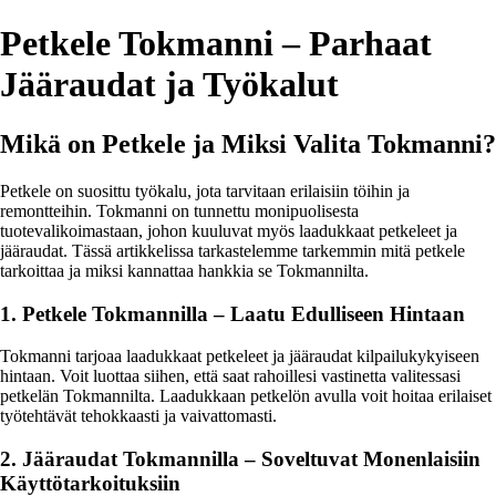
Petkele Tokmanni – Parhaat
Jääraudat ja Työkalut
Mikä on Petkele ja Miksi Valita Tokmanni?
Petkele on suosittu työkalu, jota tarvitaan erilaisiin töihin ja
remontteihin. Tokmanni on tunnettu monipuolisesta
tuotevalikoimastaan, johon kuuluvat myös laadukkaat petkeleet ja
jääraudat. Tässä artikkelissa tarkastelemme tarkemmin mitä petkele
tarkoittaa ja miksi kannattaa hankkia se Tokmannilta.
1. Petkele Tokmannilla – Laatu Edulliseen Hintaan
Tokmanni tarjoaa laadukkaat petkeleet ja jääraudat kilpailukykyiseen
hintaan. Voit luottaa siihen, että saat rahoillesi vastinetta valitessasi
petkelän Tokmannilta. Laadukkaan petkelön avulla voit hoitaa erilaiset
työtehtävät tehokkaasti ja vaivattomasti.
2. Jääraudat Tokmannilla – Soveltuvat Monenlaisiin
Käyttötarkoituksiin