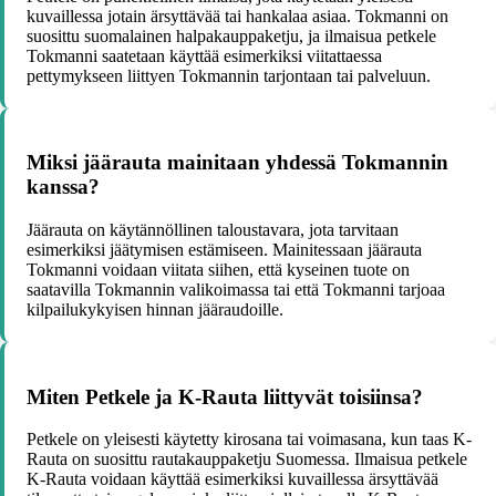
kuvaillessa jotain ärsyttävää tai hankalaa asiaa. Tokmanni on
suosittu suomalainen halpakauppaketju, ja ilmaisua petkele
Tokmanni saatetaan käyttää esimerkiksi viitattaessa
pettymykseen liittyen Tokmannin tarjontaan tai palveluun.
Miksi jäärauta mainitaan yhdessä Tokmannin
kanssa?
Jäärauta on käytännöllinen taloustavara, jota tarvitaan
esimerkiksi jäätymisen estämiseen. Mainitessaan jäärauta
Tokmanni voidaan viitata siihen, että kyseinen tuote on
saatavilla Tokmannin valikoimassa tai että Tokmanni tarjoaa
kilpailukykyisen hinnan jääraudoille.
Miten Petkele ja K-Rauta liittyvät toisiinsa?
Petkele on yleisesti käytetty kirosana tai voimasana, kun taas K-
Rauta on suosittu rautakauppaketju Suomessa. Ilmaisua petkele
K-Rauta voidaan käyttää esimerkiksi kuvaillessa ärsyttävää