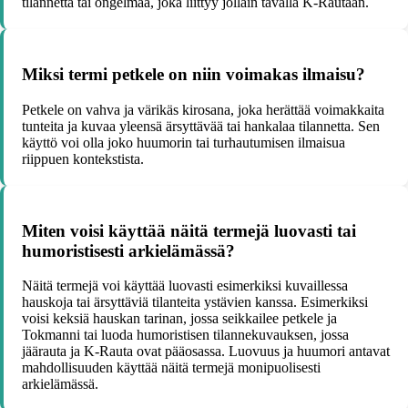
tilannetta tai ongelmaa, joka liittyy jollain tavalla K-Rautaan.
Miksi termi petkele on niin voimakas ilmaisu?
Petkele on vahva ja värikäs kirosana, joka herättää voimakkaita
tunteita ja kuvaa yleensä ärsyttävää tai hankalaa tilannetta. Sen
käyttö voi olla joko huumorin tai turhautumisen ilmaisua
riippuen kontekstista.
Miten voisi käyttää näitä termejä luovasti tai
humoristisesti arkielämässä?
Näitä termejä voi käyttää luovasti esimerkiksi kuvaillessa
hauskoja tai ärsyttäviä tilanteita ystävien kanssa. Esimerkiksi
voisi keksiä hauskan tarinan, jossa seikkailee petkele ja
Tokmanni tai luoda humoristisen tilannekuvauksen, jossa
jäärauta ja K-Rauta ovat pääosassa. Luovuus ja huumori antavat
mahdollisuuden käyttää näitä termejä monipuolisesti
arkielämässä.