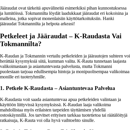
Jääraudat ovat tärkeitä apuvälineitä esimerkiksi pihan kunnostuksessa
ja lumitöissä. Tokmannilta löydät laadukkaat jääraudat eri kokoisina ja
malleina, jotka sopivat monenlaisiin käyttötarkoituksiin. Hanki
jääraudat Tokmannilta ja helpota arkeasi!
Petkeleet ja Jääraudat – K-Raudasta Vai
Tokmannilta?
K-Raudan ja Tokmannin vertailu petkeleiden ja jäärautojen suhteen voi
herättää kysymyksiä siitä, kumman valita. K-Rauta tunnetaan laajasta
valikoimastaan ja asiantuntevasta palvelusta, mutta Tokmanni
puolestaan tarjoaa edullisempia hintoja ja monipuolisempaa valikoimaa
monille eri tuoteryhmille.
1. Petkele K-Raudasta – Asiantuntevaa Palvelua
K-Raudasta voit saada asiantuntevaa apua petkeleiden valintaan ja
käyttöön liittyvissä kysymyksissä. K-Raudan laaja valikoima
mahdollistaa myös erilaisten tarpeiden täyttämisen yhdellä
ostoskäynnillä. Jos tarvitset erityisen tarkkaa tuotetietoa tai räätälöityjä
ratkaisuja, K-Rauta voi olla hyvä vaihtoehto sinulle.