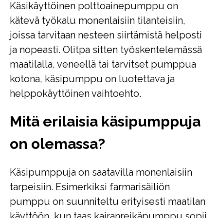
Käsikäyttöinen polttoainepumppu on
kätevä työkalu monenlaisiin tilanteisiin,
joissa tarvitaan nesteen siirtämistä helposti
ja nopeasti. Olitpa sitten työskentelemässä
maatilalla, veneellä tai tarvitset pumppua
kotona, käsipumppu on luotettava ja
helppokäyttöinen vaihtoehto.
Mitä erilaisia käsipumppuja
on olemassa?
Käsipumppuja on saatavilla monenlaisiin
tarpeisiin. Esimerkiksi farmarisäiliön
pumppu on suunniteltu erityisesti maatilan
käyttöön, kun taas kairanreikäpumppu sopii