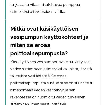
tai jossa tarvitaan liikuteltavaa pumppua
esimerkiksi eri työmaiden välillä.
Mitkä ovat käsikäyttöisen
vesipumpun käyttökohteet ja
miten se eroaa
polttoainepumpusta?
Käsikäyttöinen vesipumppu soveltuu erityisesti
veden siirtämiseen esimerkiksi kaivoista, järvistä
tai muista vesilähteistä. Se eroaa
polttoainepumpusta siinä, että se on suunniteltu
nimenomaan veden käsittelyyn ja sen
rakenteessa on huomioitu veden turvallinen
siirtäminen ilman saastumisriskiä.