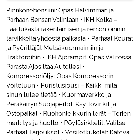
Pienkonebensiini: Opas Halvimman ja
Parhaan Bensan Valintaan
•
IKH Kotka –
Laadukasta rakentamisen ja remontoinnin
tarvikkeita yhdestä paikasta
•
Parhaat Kourat
ja Pyörittäjät Metsäkuormaimiin ja
Traktoreihin
•
IKH Ajorampit: Opas Valitessa
Parasta Ajosiltaa Autollesi
•
Kompressoriöljy: Opas Kompressorin
Voiteluun
•
Puristusjousi – Kaikki mitä
sinun tulee tietää
•
Kuormaverkko ja
Peräkärryn Suojapeitot: Käyttövinkit ja
Ostopaikat
•
Ruohonleikkurin terät – Terien
merkitys ja huolto
•
Pöytäsirkkelit: Valitse
Parhaat Tarjoukset
•
Vesiletkukelat: Kätevä