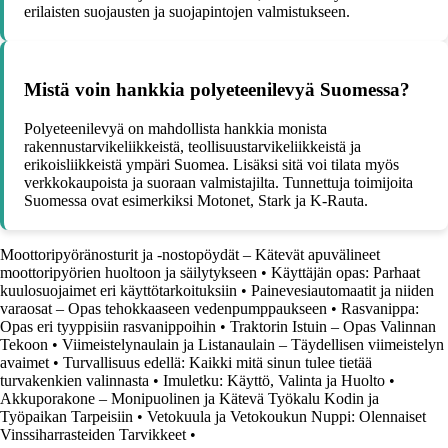
erilaisten suojausten ja suojapintojen valmistukseen.
Mistä voin hankkia polyeteenilevyä Suomessa?
Polyeteenilevyä on mahdollista hankkia monista
rakennustarvikeliikkeistä, teollisuustarvikeliikkeistä ja
erikoisliikkeistä ympäri Suomea. Lisäksi sitä voi tilata myös
verkkokaupoista ja suoraan valmistajilta. Tunnettuja toimijoita
Suomessa ovat esimerkiksi Motonet, Stark ja K-Rauta.
Moottoripyöränosturit ja -nostopöydät – Kätevät apuvälineet
moottoripyörien huoltoon ja säilytykseen
•
Käyttäjän opas: Parhaat
kuulosuojaimet eri käyttötarkoituksiin
•
Painevesiautomaatit ja niiden
varaosat – Opas tehokkaaseen vedenpumppaukseen
•
Rasvanippa:
Opas eri tyyppisiin rasvanippoihin
•
Traktorin Istuin – Opas Valinnan
Tekoon
•
Viimeistelynaulain ja Listanaulain – Täydellisen viimeistelyn
avaimet
•
Turvallisuus edellä: Kaikki mitä sinun tulee tietää
turvakenkien valinnasta
•
Imuletku: Käyttö, Valinta ja Huolto
•
Akkuporakone – Monipuolinen ja Kätevä Työkalu Kodin ja
Työpaikan Tarpeisiin
•
Vetokuula ja Vetokoukun Nuppi: Olennaiset
Vinssiharrasteiden Tarvikkeet
•