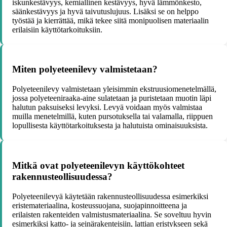
iskunkestävyys, kemiallinen kestävyys, hyvä lämmönkesto,
säänkestävyys ja hyvä taivutuslujuus. Lisäksi se on helppo
työstää ja kierrättää, mikä tekee siitä monipuolisen materiaalin
erilaisiin käyttötarkoituksiin.
Miten polyeteenilevy valmistetaan?
Polyeteenilevy valmistetaan yleisimmin ekstruusiomenetelmällä,
jossa polyeteeniraaka-aine sulatetaan ja puristetaan muotin läpi
halutun paksuiseksi levyksi. Levyä voidaan myös valmistaa
muilla menetelmillä, kuten pursotuksella tai valamalla, riippuen
lopullisesta käyttötarkoituksesta ja halutuista ominaisuuksista.
Mitkä ovat polyeteenilevyn käyttökohteet
rakennusteollisuudessa?
Polyeteenilevyä käytetään rakennusteollisuudessa esimerkiksi
eristemateriaalina, kosteussuojana, suojapinnoitteena ja
erilaisten rakenteiden valmistusmateriaalina. Se soveltuu hyvin
esimerkiksi katto- ja seinärakenteisiin, lattian eristykseen sekä