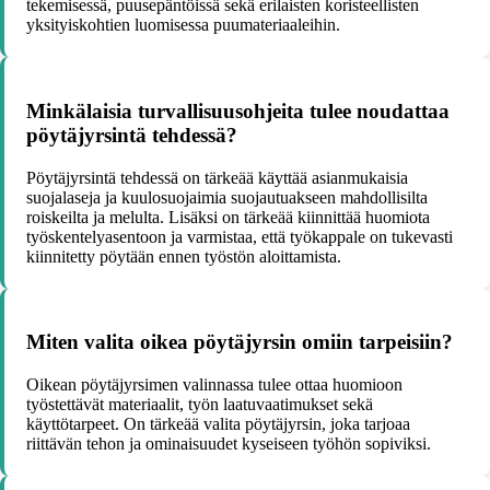
tekemisessä, puusepäntöissä sekä erilaisten koristeellisten
yksityiskohtien luomisessa puumateriaaleihin.
Minkälaisia turvallisuusohjeita tulee noudattaa
pöytäjyrsintä tehdessä?
Pöytäjyrsintä tehdessä on tärkeää käyttää asianmukaisia
suojalaseja ja kuulosuojaimia suojautuakseen mahdollisilta
roiskeilta ja melulta. Lisäksi on tärkeää kiinnittää huomiota
työskentelyasentoon ja varmistaa, että työkappale on tukevasti
kiinnitetty pöytään ennen työstön aloittamista.
Miten valita oikea pöytäjyrsin omiin tarpeisiin?
Oikean pöytäjyrsimen valinnassa tulee ottaa huomioon
työstettävät materiaalit, työn laatuvaatimukset sekä
käyttötarpeet. On tärkeää valita pöytäjyrsin, joka tarjoaa
riittävän tehon ja ominaisuudet kyseiseen työhön sopiviksi.