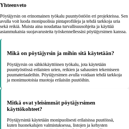
Yhteenveto
Pöytäjyrsin on erinomainen työkalu puuntyöstöön eri projekteissa. Sen
avulla voit luoda monipuolisia pintaprofiileja ja tehdä tarkkoja uria
sekä reikiä. Muista aina noudattaa turvallisuusohjeita ja käyttää
asianmukaisia suojavarusteita työskennellessäsi pöytäjyrsimen kanssa.
Mikä on pöytäjyrsin ja mihin sitä käytetään?
Pöytäjyrsin on sähkökäyttöinen työkalu, jota käytetään
puuntyöstössä erilaisten urien, reikien ja sahausten tekemiseen
puumateriaaleihin. Pöytäjyrsimen avulla voidaan tehdä tarkkoja
ja monimuotoisia muotoja erilaisiin puutöihin.
Mitkä ovat yleisimmät pöytäjyrsimen
käyttökohteet?
Pöytäjyrsintä käytetään monipuolisesti erilaisissa puutöissä,
kuten huonekalujen valmistuksessa, listojen ja kehysten