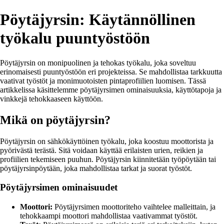
Pöytäjyrsin: Käytännöllinen
työkalu puuntyöstöön
Pöytäjyrsin on monipuolinen ja tehokas työkalu, joka soveltuu
erinomaisesti puuntyöstöön eri projekteissa. Se mahdollistaa tarkkuutta
vaativat työstöt ja monimuotoisten pintaprofiilien luomisen. Tässä
artikkelissa käsittelemme pöytäjyrsimen ominaisuuksia, käyttötapoja ja
vinkkejä tehokkaaseen käyttöön.
Mikä on pöytäjyrsin?
Pöytäjyrsin on sähkökäyttöinen työkalu, joka koostuu moottorista ja
pyörivästä terästä. Sitä voidaan käyttää erilaisten urien, reikien ja
profiilien tekemiseen puuhun. Pöytäjyrsin kiinnitetään työpöytään tai
pöytäjyrsinpöytään, joka mahdollistaa tarkat ja suorat työstöt.
Pöytäjyrsimen ominaisuudet
Moottori:
Pöytäjyrsimen moottoriteho vaihtelee malleittain, ja
tehokkaampi moottori mahdollistaa vaativammat työstöt.