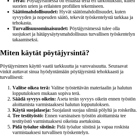
Terät:
Pöytäjyrsimessä on erilaisia teriä eri tarkoituksiin, kuten
suorien urien ja erilaisten profiilien tekemiseen.
Säätömahdollisuudet:
Hyvät säätömahdollisuudet, kuten
syvyyden ja nopeuden säätö, tekevät työskentelystä tarkkaa ja
tehokasta.
Turvallisuusominaisuudet:
Pöytäjyrsimessä tulee olla
suojukset ja hätäpysäytysmahdollisuus turvallisen työskentelyn
takaamiseksi.
Miten käytät pöytäjyrsintä?
Pöytäjyrsimen käyttö vaatii tarkkuutta ja varovaisuutta. Seuraavat
vinkit auttavat sinua hyödyntämään pöytäjyrsintä tehokkaasti ja
turvallisesti:
Valitse oikea terä:
Valitse työstettävän materiaalin ja halutun
lopputuloksen mukaan sopiva terä.
Säädä syvyys oikein:
Aseta terän syvyys oikein ennen työstön
aloittamista varmistaaksesi halutun lopputuloksen.
Käytä suojalaseja:
Suojalasit suojaa silmiä pölyltä ja roiskeilta.
Tee testityöstö:
Ennen varsinaisen työstön aloittamista tee
testityöstö varmistuaksesi oikeista asetuksista.
Pidä työalue siistinä:
Pidä työalue siistinä ja vapaa roskista
varmistaaksesi turvallisen työskentelyn.