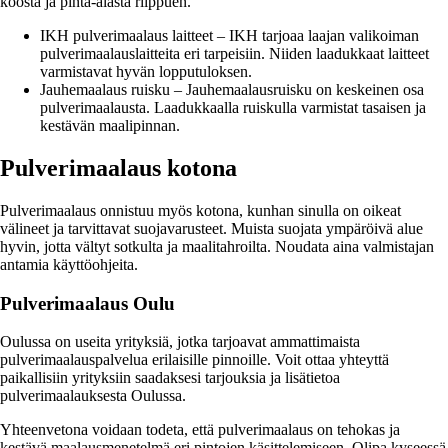
koosta ja pinta-alasta riippuen.
IKH pulverimaalaus laitteet – IKH tarjoaa laajan valikoiman
pulverimaalauslaitteita eri tarpeisiin. Niiden laadukkaat laitteet
varmistavat hyvän lopputuloksen.
Jauhemaalaus ruisku – Jauhemaalausruisku on keskeinen osa
pulverimaalausta. Laadukkaalla ruiskulla varmistat tasaisen ja
kestävän maalipinnan.
Pulverimaalaus kotona
Pulverimaalaus onnistuu myös kotona, kunhan sinulla on oikeat
välineet ja tarvittavat suojavarusteet. Muista suojata ympäröivä alue
hyvin, jotta vältyt sotkulta ja maalitahroilta. Noudata aina valmistajan
antamia käyttöohjeita.
Pulverimaalaus Oulu
Oulussa on useita yrityksiä, jotka tarjoavat ammattimaista
pulverimaalauspalvelua erilaisille pinnoille. Voit ottaa yhteyttä
paikallisiin yrityksiin saadaksesi tarjouksia ja lisätietoa
pulverimaalauksesta Oulussa.
Yhteenvetona voidaan todeta, että pulverimaalaus on tehokas ja
kestävä maalausmenetelmä eri pintojen käsittelemiseen. Olipa kyseessä