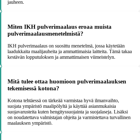
jauheen.
Miten IKH pulverimaalaus eroaa muista
pulverimaalausmenetelmistä?
IKH pulverimaalaus on suosittu menetelmä, jossa käytetään
laadukkaita maalijauheita ja ammattimaisia laitteita. Tämä takaa
kestävän lopputuloksen ja ammattimaisen viimeistelyn.
Mitä tulee ottaa huomioon pulverimaalauksen
tekemisessä kotona?
Kotona tehtäessä on tärkeää varmistaa hyvä ilmanvaihto,
suojata ympäristö maalipölyltä ja käyttää asianmukaisia
suojavarusteita kuten hengityssuojainta ja suojalaseja. Lisäksi
on noudatettava valmistajan ohjeita ja varmistettava turvallinen
maalauksen ympäristö.