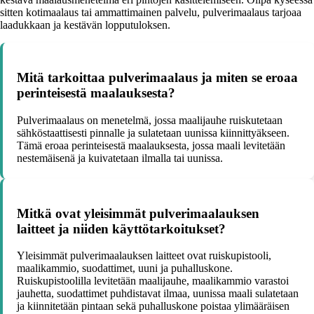
sitten kotimaalaus tai ammattimainen palvelu, pulverimaalaus tarjoaa
laadukkaan ja kestävän lopputuloksen.
Mitä tarkoittaa pulverimaalaus ja miten se eroaa
perinteisestä maalauksesta?
Pulverimaalaus on menetelmä, jossa maalijauhe ruiskutetaan
sähköstaattisesti pinnalle ja sulatetaan uunissa kiinnittyäkseen.
Tämä eroaa perinteisestä maalauksesta, jossa maali levitetään
nestemäisenä ja kuivatetaan ilmalla tai uunissa.
Mitkä ovat yleisimmät pulverimaalauksen
laitteet ja niiden käyttötarkoitukset?
Yleisimmät pulverimaalauksen laitteet ovat ruiskupistooli,
maalikammio, suodattimet, uuni ja puhalluskone.
Ruiskupistoolilla levitetään maalijauhe, maalikammio varastoi
jauhetta, suodattimet puhdistavat ilmaa, uunissa maali sulatetaan
ja kiinnitetään pintaan sekä puhalluskone poistaa ylimääräisen