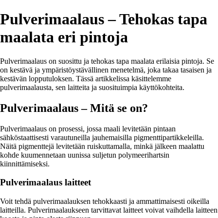
Pulverimaalaus – Tehokas tapa
maalata eri pintoja
Pulverimaalaus on suosittu ja tehokas tapa maalata erilaisia pintoja. Se
on kestävä ja ympäristöystävällinen menetelmä, joka takaa tasaisen ja
kestävän lopputuloksen. Tässä artikkelissa käsittelemme
pulverimaalausta, sen laitteita ja suosituimpia käyttökohteita.
Pulverimaalaus – Mitä se on?
Pulverimaalaus on prosessi, jossa maali levitetään pintaan
sähköstaattisesti varautuneilla jauhemaisilla pigmenttipartikkeleilla.
Näitä pigmenttejä levitetään ruiskuttamalla, minkä jälkeen maalattu
kohde kuumennetaan uunissa suljetun polymeerihartsin
kiinnittämiseksi.
Pulverimaalaus laitteet
Voit tehdä pulverimaalauksen tehokkaasti ja ammattimaisesti oikeilla
laitteilla. Pulverimaalaukseen tarvittavat laitteet voivat vaihdella laitteen