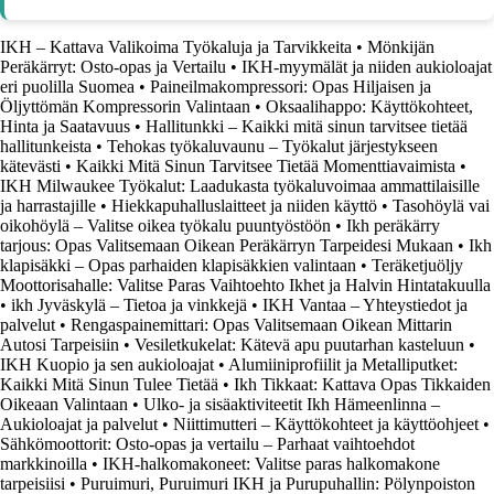
IKH – Kattava Valikoima Työkaluja ja Tarvikkeita
•
Mönkijän
Peräkärryt: Osto-opas ja Vertailu
•
IKH-myymälät ja niiden aukioloajat
eri puolilla Suomea
•
Paineilmakompressori: Opas Hiljaisen ja
Öljyttömän Kompressorin Valintaan
•
Oksaalihappo: Käyttökohteet,
Hinta ja Saatavuus
•
Hallitunkki – Kaikki mitä sinun tarvitsee tietää
hallitunkeista
•
Tehokas työkaluvaunu – Työkalut järjestykseen
kätevästi
•
Kaikki Mitä Sinun Tarvitsee Tietää Momenttiavaimista
•
IKH Milwaukee Työkalut: Laadukasta työkaluvoimaa ammattilaisille
ja harrastajille
•
Hiekkapuhalluslaitteet ja niiden käyttö
•
Tasohöylä vai
oikohöylä – Valitse oikea työkalu puuntyöstöön
•
Ikh peräkärry
tarjous: Opas Valitsemaan Oikean Peräkärryn Tarpeidesi Mukaan
•
Ikh
klapisäkki – Opas parhaiden klapisäkkien valintaan
•
Teräketjuöljy
Moottorisahalle: Valitse Paras Vaihtoehto Ikhet ja Halvin Hintatakuulla
•
ikh Jyväskylä – Tietoa ja vinkkejä
•
IKH Vantaa – Yhteystiedot ja
palvelut
•
Rengaspainemittari: Opas Valitsemaan Oikean Mittarin
Autosi Tarpeisiin
•
Vesiletkukelat: Kätevä apu puutarhan kasteluun
•
IKH Kuopio ja sen aukioloajat
•
Alumiiniprofiilit ja Metalliputket:
Kaikki Mitä Sinun Tulee Tietää
•
Ikh Tikkaat: Kattava Opas Tikkaiden
Oikeaan Valintaan
•
Ulko- ja sisäaktiviteetit Ikh Hämeenlinna –
Aukioloajat ja palvelut
•
Niittimutteri – Käyttökohteet ja käyttöohjeet
•
Sähkömoottorit: Osto-opas ja vertailu – Parhaat vaihtoehdot
markkinoilla
•
IKH-halkomakoneet: Valitse paras halkomakone
tarpeisiisi
•
Puruimuri, Puruimuri IKH ja Purupuhallin: Pölynpoiston