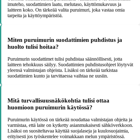
imuteho, suodattimien laatu, melutaso, käyttömukavuus ja
laitteen koko. On tärkeää valita puruimuri, joka vastaa omia
tarpeita ja käyttöympäristöä.
Miten puruimurin suodattimien puhdistus ja
huolto tulisi hoitaa?
Puruimurin suodattimet tulisi puhdistaa säännöllisesti, jotta
laitteen tehokkuus säilyy. Suodattimien puhdistusohjeet löytyvät
yleensä valmistajan ohjeista. Lisäksi on tärkeää tarkistaa
suodattimien kunto ja tarvittaessa vaihtaa ne uusiin.
Mitä turvallisuusnäkökohtia tulisi ottaa
huomioon puruimurin käytössä?
Puruimurin käytössä on tärkeää noudattaa valmistajan ohjeita ja
varmistaa, että laite on kytketty asianmukaisesti sähköverkkoon.
Lisäksi on suositeltavaa käyttää suojalaseja ja kuulosuojaimia,
erityisesti jos työskentelee voimakkaan melun ympäristössä.