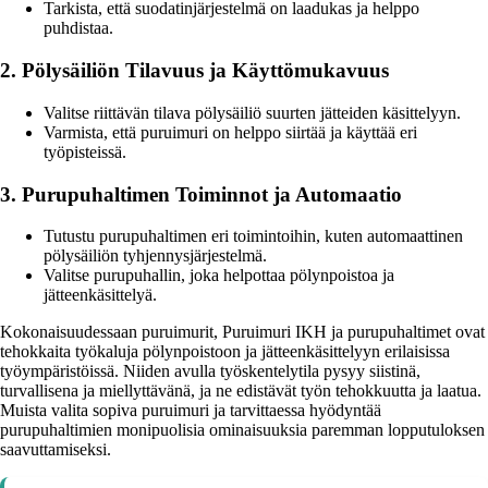
Tarkista, että suodatinjärjestelmä on laadukas ja helppo
puhdistaa.
2. Pölysäiliön Tilavuus ja Käyttömukavuus
Valitse riittävän tilava pölysäiliö suurten jätteiden käsittelyyn.
Varmista, että puruimuri on helppo siirtää ja käyttää eri
työpisteissä.
3. Purupuhaltimen Toiminnot ja Automaatio
Tutustu purupuhaltimen eri toimintoihin, kuten automaattinen
pölysäiliön tyhjennysjärjestelmä.
Valitse purupuhallin, joka helpottaa pölynpoistoa ja
jätteenkäsittelyä.
Kokonaisuudessaan puruimurit, Puruimuri IKH ja purupuhaltimet ovat
tehokkaita työkaluja pölynpoistoon ja jätteenkäsittelyyn erilaisissa
työympäristöissä. Niiden avulla työskentelytila pysyy siistinä,
turvallisena ja miellyttävänä, ja ne edistävät työn tehokkuutta ja laatua.
Muista valita sopiva puruimuri ja tarvittaessa hyödyntää
purupuhaltimien monipuolisia ominaisuuksia paremman lopputuloksen
saavuttamiseksi.