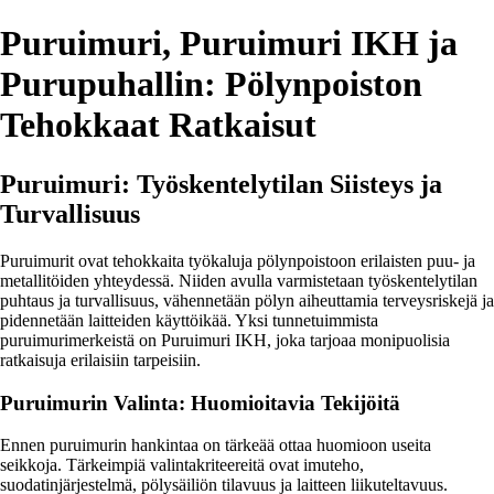
Puruimuri, Puruimuri IKH ja
Purupuhallin: Pölynpoiston
Tehokkaat Ratkaisut
Puruimuri: Työskentelytilan Siisteys ja
Turvallisuus
Puruimurit ovat tehokkaita työkaluja pölynpoistoon erilaisten puu- ja
metallitöiden yhteydessä. Niiden avulla varmistetaan työskentelytilan
puhtaus ja turvallisuus, vähennetään pölyn aiheuttamia terveysriskejä ja
pidennetään laitteiden käyttöikää. Yksi tunnetuimmista
puruimurimerkeistä on Puruimuri IKH, joka tarjoaa monipuolisia
ratkaisuja erilaisiin tarpeisiin.
Puruimurin Valinta: Huomioitavia Tekijöitä
Ennen puruimurin hankintaa on tärkeää ottaa huomioon useita
seikkoja. Tärkeimpiä valintakriteereitä ovat imuteho,
suodatinjärjestelmä, pölysäiliön tilavuus ja laitteen liikuteltavuus.