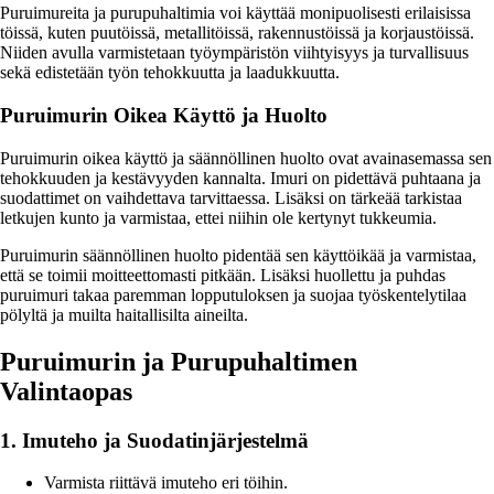
Puruimureita ja purupuhaltimia voi käyttää monipuolisesti erilaisissa
töissä, kuten puutöissä, metallitöissä, rakennustöissä ja korjaustöissä.
Niiden avulla varmistetaan työympäristön viihtyisyys ja turvallisuus
sekä edistetään työn tehokkuutta ja laadukkuutta.
Puruimurin Oikea Käyttö ja Huolto
Puruimurin oikea käyttö ja säännöllinen huolto ovat avainasemassa sen
tehokkuuden ja kestävyyden kannalta. Imuri on pidettävä puhtaana ja
suodattimet on vaihdettava tarvittaessa. Lisäksi on tärkeää tarkistaa
letkujen kunto ja varmistaa, ettei niihin ole kertynyt tukkeumia.
Puruimurin säännöllinen huolto pidentää sen käyttöikää ja varmistaa,
että se toimii moitteettomasti pitkään. Lisäksi huollettu ja puhdas
puruimuri takaa paremman lopputuloksen ja suojaa työskentelytilaa
pölyltä ja muilta haitallisilta aineilta.
Puruimurin ja Purupuhaltimen
Valintaopas
1. Imuteho ja Suodatinjärjestelmä
Varmista riittävä imuteho eri töihin.