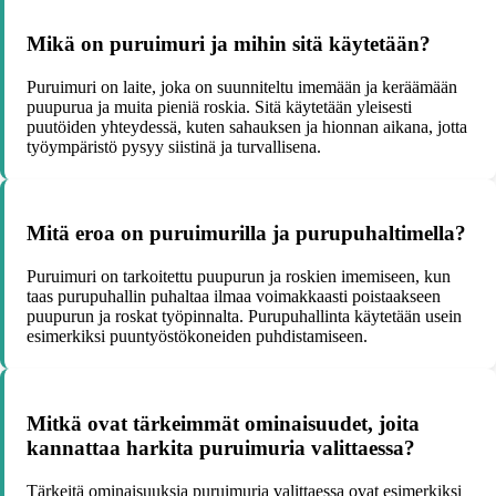
Mikä on puruimuri ja mihin sitä käytetään?
Puruimuri on laite, joka on suunniteltu imemään ja keräämään
puupurua ja muita pieniä roskia. Sitä käytetään yleisesti
puutöiden yhteydessä, kuten sahauksen ja hionnan aikana, jotta
työympäristö pysyy siistinä ja turvallisena.
Mitä eroa on puruimurilla ja purupuhaltimella?
Puruimuri on tarkoitettu puupurun ja roskien imemiseen, kun
taas purupuhallin puhaltaa ilmaa voimakkaasti poistaakseen
puupurun ja roskat työpinnalta. Purupuhallinta käytetään usein
esimerkiksi puuntyöstökoneiden puhdistamiseen.
Mitkä ovat tärkeimmät ominaisuudet, joita
kannattaa harkita puruimuria valittaessa?
Tärkeitä ominaisuuksia puruimuria valittaessa ovat esimerkiksi