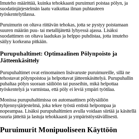
Imuteho määrittää, kuinka tehokkaasti puruimuri poistaa pölyn, ja
suodatinjärjestelmän laatu vaikuttaa ilman puhtauteen
työskentelytilassa.
Puruimurin on oltava riittävän tehokas, jotta se pystyy poistamaan
suuren määrän puu- tai metallijätettä lyhyessä ajassa. Lisäksi
suodattimen on oltava laadukas ja helppo puhdistaa, jotta imuteho
säilyy korkeana pitkään.
Purupuhaltimet: Optimaalinen Pölynpoisto ja
Jätteenkäsittely
Purupuhaltimet ovat erinomainen lisävaruste puruimureille, sillä ne
tehostavat pölynpoistoa ja helpottavat jätteenkäsittelyä. Purupuhallin
puhaltaa pölyn suoraan säiliöön tai pusseihin, mikä helpottaa
työskentelyä ja varmistaa, että pöly ei leviä ympäri työtilaa.
Monissa purupuhaltimissa on automaattinen pölysäiliön
tyhjennysjärjestelmä, joka tekee työstä entistä helpompaa ja
nopeampaa. Lisäksi purupuhaltimien avulla voidaan siirtää ja käsitellä
suuria jätteitä ja lastuja tehokkaasti ja ympäristöystävällisesti.
Puruimurit Monipuoliseen Käyttöön