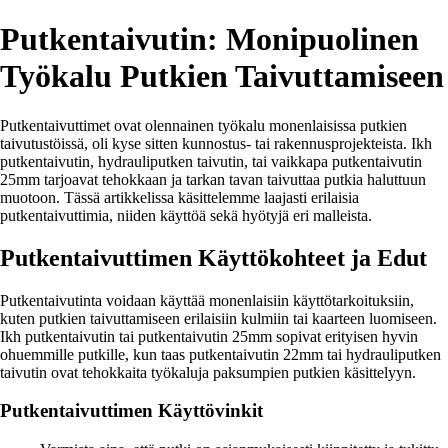
Putkentaivutin: Monipuolinen
Työkalu Putkien Taivuttamiseen
Putkentaivuttimet ovat olennainen työkalu monenlaisissa putkien
taivutustöissä, oli kyse sitten kunnostus- tai rakennusprojekteista. Ikh
putkentaivutin, hydrauliputken taivutin, tai vaikkapa putkentaivutin
25mm tarjoavat tehokkaan ja tarkan tavan taivuttaa putkia haluttuun
muotoon. Tässä artikkelissa käsittelemme laajasti erilaisia
putkentaivuttimia, niiden käyttöä sekä hyötyjä eri malleista.
Putkentaivuttimen Käyttökohteet ja Edut
Putkentaivutinta voidaan käyttää monenlaisiin käyttötarkoituksiin,
kuten putkien taivuttamiseen erilaisiin kulmiin tai kaarteen luomiseen.
Ikh putkentaivutin tai putkentaivutin 25mm sopivat erityisen hyvin
ohuemmille putkille, kun taas putkentaivutin 22mm tai hydrauliputken
taivutin ovat tehokkaita työkaluja paksumpien putkien käsittelyyn.
Putkentaivuttimen Käyttövinkit