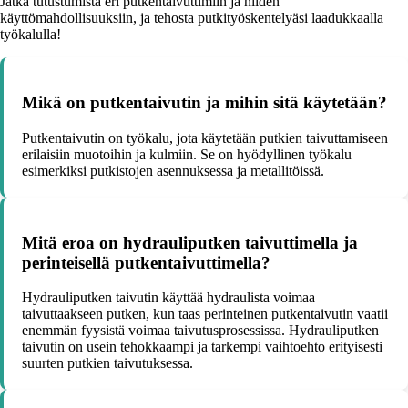
Jatka tutustumista eri putkentaivuttimiin ja niiden
käyttömahdollisuuksiin, ja tehosta putkityöskentelyäsi laadukkaalla
työkalulla!
Mikä on putkentaivutin ja mihin sitä käytetään?
Putkentaivutin on työkalu, jota käytetään putkien taivuttamiseen
erilaisiin muotoihin ja kulmiin. Se on hyödyllinen työkalu
esimerkiksi putkistojen asennuksessa ja metallitöissä.
Mitä eroa on hydrauliputken taivuttimella ja
perinteisellä putkentaivuttimella?
Hydrauliputken taivutin käyttää hydraulista voimaa
taivuttaakseen putken, kun taas perinteinen putkentaivutin vaatii
enemmän fyysistä voimaa taivutusprosessissa. Hydrauliputken
taivutin on usein tehokkaampi ja tarkempi vaihtoehto erityisesti
suurten putkien taivutuksessa.