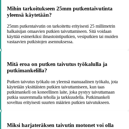
Mihin tarkoitukseen 25mm putkentaivutinta
yleensä käytetään?
25mm putkentaivutin on tarkoitettu erityisesti 25 millimetrin
halkaisijan omaavien putkien taivuttamiseen. Sitä voidaan
käyttää esimerkiksi ilmastointiputkien, vesiputkien tai muiden
vastaavien putkistojen asennuksessa.
Mitä eroa on putken taivutus työkalulla ja
putkimankelilla?
Putken taivutus työkalu on yleensä manuaalinen työkalu, jota
käytetään yksittäisten putkien taivuttamiseen, kun taas
putkimankeli on koneellinen laite, joka pystyy taivuttamaan
putkia suuremmalla teholla ja tarkkuudella. Putkimankeli
soveltuu erityisesti suurten määrien putkien taivutukseen.
Miksi harjateräksen taivutin motonet voi olla