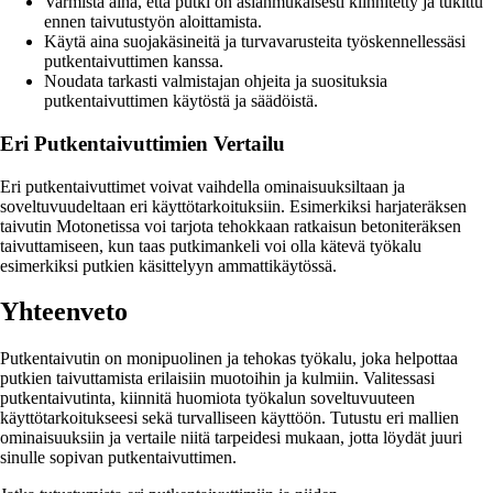
Varmista aina, että putki on asianmukaisesti kiinnitetty ja tukittu
ennen taivutustyön aloittamista.
Käytä aina suojakäsineitä ja turvavarusteita työskennellessäsi
putkentaivuttimen kanssa.
Noudata tarkasti valmistajan ohjeita ja suosituksia
putkentaivuttimen käytöstä ja säädöistä.
Eri Putkentaivuttimien Vertailu
Eri putkentaivuttimet voivat vaihdella ominaisuuksiltaan ja
soveltuvuudeltaan eri käyttötarkoituksiin. Esimerkiksi harjateräksen
taivutin Motonetissa voi tarjota tehokkaan ratkaisun betoniteräksen
taivuttamiseen, kun taas putkimankeli voi olla kätevä työkalu
esimerkiksi putkien käsittelyyn ammattikäytössä.
Yhteenveto
Putkentaivutin on monipuolinen ja tehokas työkalu, joka helpottaa
putkien taivuttamista erilaisiin muotoihin ja kulmiin. Valitessasi
putkentaivutinta, kiinnitä huomiota työkalun soveltuvuuteen
käyttötarkoitukseesi sekä turvalliseen käyttöön. Tutustu eri mallien
ominaisuuksiin ja vertaile niitä tarpeidesi mukaan, jotta löydät juuri
sinulle sopivan putkentaivuttimen.