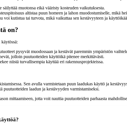
e säilyttää muotonsa eikä vääristy kosteuden vaikutuksesta.
teuspitoisuus altistaa puun homeen ja lahon muodostumiselle, mikä hei
voi kutistua tai turvota, mikä vaikuttaa sen kestävyyteen ja käyttöikä
tä on?
 käytössä:
puutuotteet pysyvät muodossaan ja kestävät paremmin ympäristön vaihtelu
vät, jolloin puutuotteiden käyttöikä pitenee merkittävästi.
ee niistä turvallisempia käyttää eri rakennusprojekteissa.
istamisessa. Sen avulla varmistetaan puun laadukas käyttö ja kestävyys 
eitä puutuotteiden laadun ja kestävyyden varmistamiseksi.
ason mittaamiseen, jotta voit nauttia puutuotteiden parhaasta mahdollise
käyttöä?