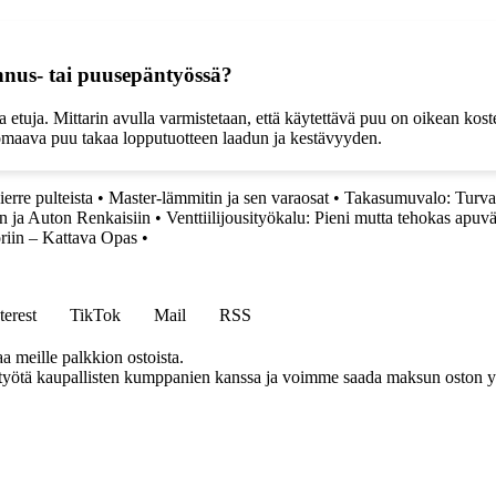
nnus- tai puusepäntyössä?
 etuja. Mittarin avulla varmistetaan, että käytettävä puu on oikean ko
n omaava puu takaa lopputuotteen laadun ja kestävyyden.
erre pulteista
•
Master-lämmitin ja sen varaosat
•
Takasumuvalo: Turvall
in ja Auton Renkaisiin
•
Venttiilijousityökalu: Pieni mutta tehokas apuv
oriin – Kattava Opas
•
terest
TikTok
Mail
RSS
aa meille palkkion ostoista.
styötä kaupallisten kumppanien kanssa ja voimme saada maksun oston yh