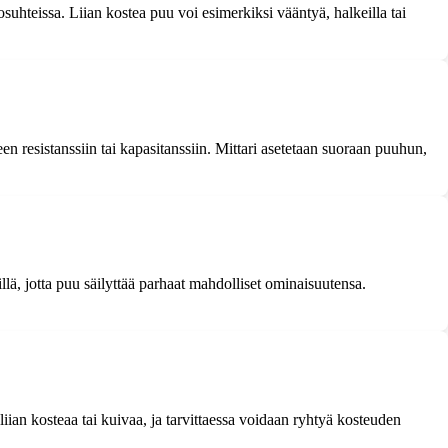
uhteissa. Liian kostea puu voi esimerkiksi vääntyä, halkeilla tai
 resistanssiin tai kapasitanssiin. Mittari asetetaan suoraan puuhun,
illä, jotta puu säilyttää parhaat mahdolliset ominaisuutensa.
iian kosteaa tai kuivaa, ja tarvittaessa voidaan ryhtyä kosteuden