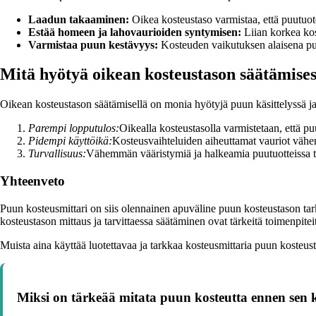
Laadun takaaminen:
Oikea kosteustaso varmistaa, että puutuot
Estää homeen ja lahovaurioiden syntymisen:
Liian korkea kos
Varmistaa puun kestävyys:
Kosteuden vaikutuksen alaisena puu 
Mitä hyötyä oikean kosteustason säätämises
Oikean kosteustason säätämisellä on monia hyötyjä puun käsittelyssä ja
Parempi lopputulos:
Oikealla kosteustasolla varmistetaan, että 
Pidempi käyttöikä:
Kosteusvaihteluiden aiheuttamat vauriot vähene
Turvallisuus:
Vähemmän vääristymiä ja halkeamia puutuotteissa tek
Yhteenveto
Puun kosteusmittari on siis olennainen apuväline puun kosteustason tark
kosteustason mittaus ja tarvittaessa säätäminen ovat tärkeitä toimenpit
Muista aina käyttää luotettavaa ja tarkkaa kosteusmittaria puun kosteust
Miksi on tärkeää mitata puun kosteutta ennen sen 