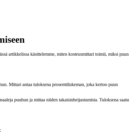
miseen
sä artikkelissa käsittelemme, miten kosteusmittari toimii, miksi puun
uhun. Mittari antaa tuloksena prosenttilukeman, joka kertoo puun
naaleja puuhun ja mittaa niiden takaisinheijastumista. Tuloksena saatu
: