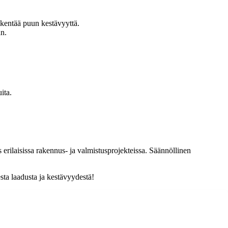
kentää puun kestävyyttä.
än.
ita.
erilaisissa rakennus- ja valmistusprojekteissa. Säännöllinen
sta laadusta ja kestävyydestä!