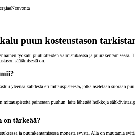
ergiaa
Neuvonta
kalu puun kosteustason tarkista
ennainen työkalu puutuotteiden valmistuksessa ja puurakentamisessa. Täs
ustason säätämisestä on.
imii?
oostuu yleensä kahdesta eri mittauspisteestä, jotka asetetaan suoraan pu
mittauspisteitä painetaan puuhun, laite lähettää heikkoja sähkövirtasig
n on tärkeää?
stuksessa ja puurakentamisessa monesta syystä. Alla on muutamia syitä