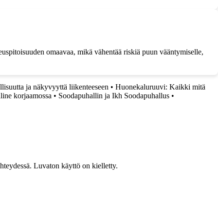
steuspitoisuuden omaavaa, mikä vähentää riskiä puun vääntymiselle,
isuutta ja näkyvyyttä liikenteeseen
•
Huonekaluruuvi: Kaikki mitä
äline korjaamossa
•
Soodapuhallin ja Ikh Soodapuhallus
•
teydessä. Luvaton käyttö on kielletty.