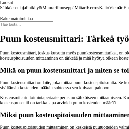
Luokat
Sähköasentaja
Putkityöt
Muurari
Puuseppä
Mittari
Kerros
Katto
Viemäri
En
Rakennatoimintaa
Puun kosteusmittari: Tärkeä työ
Puun kosteusmittari, joskus kutsuttu myös puunkosteusmittariksi, on ol
kosteuspitoisuuden mittaaminen on tärkeää ja mitä hyötyä oikean koste
Mikä on puun kosteusmittari ja miten se to
Puun kosteusmittari on laite, joka mittaa puun kosteuspitoisuutta. Se k
sisältämän kosteuden määrän suhteessa sen kuivaan painoon.
Kosteusmittarin toimintaperiaate perustuu sähköiseen mittaamiseen. Kun 
kosteusprosentti on tarkka tapa arvioida puun kosteuden määrää.
Miksi puun kosteuspitoisuuden mittaamine
Puun kosteuspitoisuuden mittaaminen on keskeistä puutuotteiden valmi