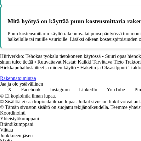
Mitä hyötyä on käyttää puun kosteusmittaria rake
Puun kosteusmittarin käyttö rakennus- tai puusepäntyössä tuo monia
halkeilulle tai muille vaurioille. Lisäksi oikean kosteuspitoisuude
Hiiriverkko: Tehokas työkalu tietokoneen käytössä
•
Suuri opas hienoki
sinun tulee tietää
•
Ruuvattavat Nastat: Kaikki Tarvittava Tieto Traktor
Hiekkapuhalluslaitteet ja niiden käyttö
•
Haketin ja Oksasilppuri Trakt
Rakennatoimintaa
Jaa ja ole ystävällinen
X
Facebook
Instagram
LinkedIn
YouTube
Pin
© Ei kopiointia ilman lupaa.
© Sisältöä ei saa kopioida ilman lupaa. Jotkut sivuston linkit voivat ant
© Tämän sivuston sisältö on suojattu tekijänoikeudella. Teemme yhtei
Koordinointi
Yhteistyökumppani
Brändikumppani
Viittaa
Joukkueen jäsen