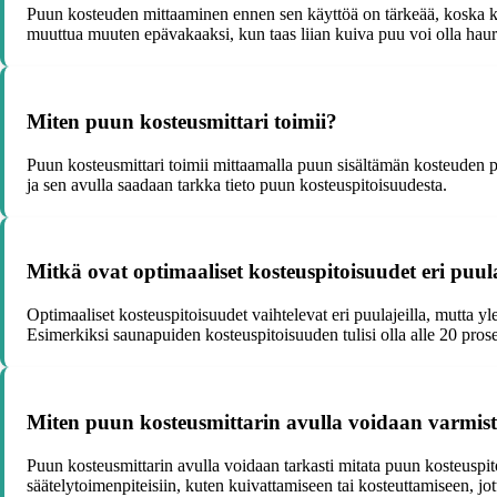
Puun kosteuden mittaaminen ennen sen käyttöä on tärkeää, koska kost
muuttua muuten epävakaaksi, kun taas liian kuiva puu voi olla hauras
Miten puun kosteusmittari toimii?
Puun kosteusmittari toimii mittaamalla puun sisältämän kosteuden pr
ja sen avulla saadaan tarkka tieto puun kosteuspitoisuudesta.
Mitkä ovat optimaaliset kosteuspitoisuudet eri puula
Optimaaliset kosteuspitoisuudet vaihtelevat eri puulajeilla, mutta yl
Esimerkiksi saunapuiden kosteuspitoisuuden tulisi olla alle 20 prose
Miten puun kosteusmittarin avulla voidaan varmist
Puun kosteusmittarin avulla voidaan tarkasti mitata puun kosteuspito
säätelytoimenpiteisiin, kuten kuivattamiseen tai kosteuttamiseen, jo