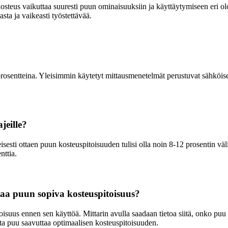
eus vaikuttaa suuresti puun ominaisuuksiin ja käyttäytymiseen eri olos
ta ja vaikeasti työstettävää.
osentteina. Yleisimmin käytetyt mittausmenetelmät perustuvat sähköiseen
jeille?
eisesti ottaen puun kosteuspitoisuuden tulisi olla noin 8-12 prosentin väl
nttia.
aa puun sopiva kosteuspitoisuus?
isuus ennen sen käyttöä. Mittarin avulla saadaan tietoa siitä, onko puu l
tta puu saavuttaa optimaalisen kosteuspitoisuuden.