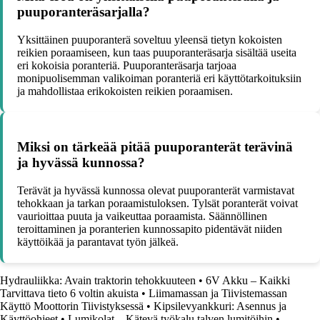
puuporanteräsarjalla?
Yksittäinen puuporanterä soveltuu yleensä tietyn kokoisten
reikien poraamiseen, kun taas puuporanteräsarja sisältää useita
eri kokoisia poranteriä. Puuporanteräsarja tarjoaa
monipuolisemman valikoiman poranteriä eri käyttötarkoituksiin
ja mahdollistaa erikokoisten reikien poraamisen.
Miksi on tärkeää pitää puuporanterät terävinä
ja hyvässä kunnossa?
Terävät ja hyvässä kunnossa olevat puuporanterät varmistavat
tehokkaan ja tarkan poraamistuloksen. Tylsät poranterät voivat
vaurioittaa puuta ja vaikeuttaa poraamista. Säännöllinen
teroittaminen ja poranterien kunnossapito pidentävät niiden
käyttöikää ja parantavat työn jälkeä.
Hydrauliikka: Avain traktorin tehokkuuteen
•
6V Akku – Kaikki
Tarvittava tieto 6 voltin akuista
•
Liimamassan ja Tiivistemassan
Käyttö Moottorin Tiivistyksessä
•
Kipsilevyankkuri: Asennus ja
Käyttöohjeet
•
Lumikolat – Kätevä työkalu talven lumitöihin
•