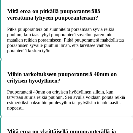
Mitä eroa on pitkällä puuporanterällä
verrattuna lyhyeen puuporanterään?
Pitkä puuporanterä on suunniteltu poraamaan syviä reikiä
puuhun, kun taas lyhyt puuporanterä soveltuu paremmin
matalien reikien poraamiseen. Pitkä puuporanterä mahdollistaa
poraamisen syvälle puuhun ilman, että tarvitsee vaihtaa
poranterää kesken työn.
Mihin tarkoitukseen puuporanterä 40mm on
erityisen hyödyllinen?
Puuporanterä 40mm on erityisen hyödyllinen silloin, kun
tarvitaan suuria reikiä puuhun. Sen avulla voidaan porata reikiä
esimerkiksi paksuihin puulevyihin tai pylväisiin tehokkaasti ja
nopeasti.
Mitä eroa on yksittäisellä puuporanterällä ja