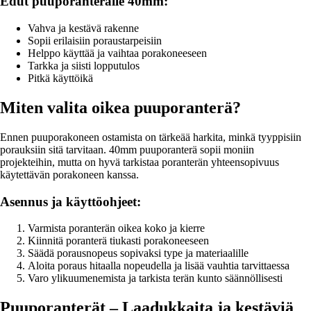
Edut puuporanterälle 40mm:
Vahva ja kestävä rakenne
Sopii erilaisiin poraustarpeisiin
Helppo käyttää ja vaihtaa porakoneeseen
Tarkka ja siisti lopputulos
Pitkä käyttöikä
Miten valita oikea puuporanterä?
Ennen puuporakoneen ostamista on tärkeää harkita, minkä tyyppisiin
porauksiin sitä tarvitaan. 40mm puuporanterä sopii moniin
projekteihin, mutta on hyvä tarkistaa poranterän yhteensopivuus
käytettävän porakoneen kanssa.
Asennus ja käyttöohjeet:
Varmista poranterän oikea koko ja kierre
Kiinnitä poranterä tiukasti porakoneeseen
Säädä porausnopeus sopivaksi type ja materiaalille
Aloita poraus hitaalla nopeudella ja lisää vauhtia tarvittaessa
Varo ylikuumenemista ja tarkista terän kunto säännöllisesti
Puuporanterät – Laadukkaita ja kestäviä