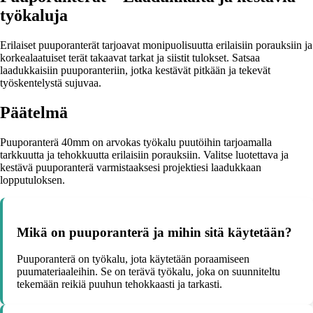
työkaluja
Erilaiset puuporanterät tarjoavat monipuolisuutta erilaisiin porauksiin ja
korkealaatuiset terät takaavat tarkat ja siistit tulokset. Satsaa
laadukkaisiin puuporanteriin, jotka kestävät pitkään ja tekevät
työskentelystä sujuvaa.
Päätelmä
Puuporanterä 40mm on arvokas työkalu puutöihin tarjoamalla
tarkkuutta ja tehokkuutta erilaisiin porauksiin. Valitse luotettava ja
kestävä puuporanterä varmistaaksesi projektiesi laadukkaan
lopputuloksen.
Mikä on puuporanterä ja mihin sitä käytetään?
Puuporanterä on työkalu, jota käytetään poraamiseen
puumateriaaleihin. Se on terävä työkalu, joka on suunniteltu
tekemään reikiä puuhun tehokkaasti ja tarkasti.