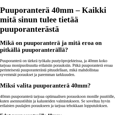
Puuporanterä 40mm – Kaikki
mitä sinun tulee tietää
puuporanterästä
Mikä on puuporanterä ja mitä eroa on
pitkällä puuporanterällä?
Puuporanterä on tärkeä työkalu puutyöprojekteissa, ja 40mm koko
tarjoaa monipuolisuutta erilaisiin porauksiin. Pitkä puuporanterä eroaa
perinteisestä puuporanterästä pituudellaan, mikä mahdollistaa
syvemmät poraukset ja paremman tarkkuuden.
Miksi valita puuporanterä 40mm?
40mm puuporanterä tarjoaa optimaalisen porauskoon monille puutöille,
kuten asennustöihin ja kalusteiden valmistukseen. Se soveltuu hyvin
erilaisten puulajien poraukseen ja tarjoaa tehokkaan lopputuloksen.