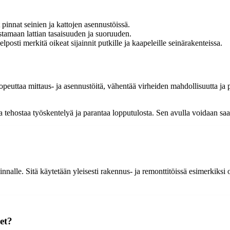
t pinnat seinien ja kattojen asennustöissä.
istamaan lattian tasaisuuden ja suoruuden.
elposti merkitä oikeat sijainnit putkille ja kaapeleille seinärakenteissa.
peuttaa mittaus- ja asennustöitä, vähentää virheiden mahdollisuutta ja pa
ka tehostaa työskentelyä ja parantaa lopputulosta. Sen avulla voidaan sa
pinnalle. Sitä käytetään yleisesti rakennus- ja remonttitöissä esimerkiks
et?