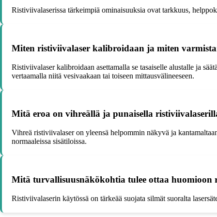
Ristiviivalaserissa tärkeimpiä ominaisuuksia ovat tarkkuus, helppok
Miten ristiviivalaser kalibroidaan ja miten varmis
Ristiviivalaser kalibroidaan asettamalla se tasaiselle alustalle ja s
vertaamalla niitä vesivaakaan tai toiseen mittausvälineeseen.
Mitä eroa on vihreällä ja punaisella ristiviivalaseril
Vihreä ristiviivalaser on yleensä helpommin näkyvä ja kantamaltaan 
normaaleissa sisätiloissa.
Mitä turvallisuusnäkökohtia tulee ottaa huomioon ri
Ristiviivalaserin käytössä on tärkeää suojata silmät suoralta lasersät