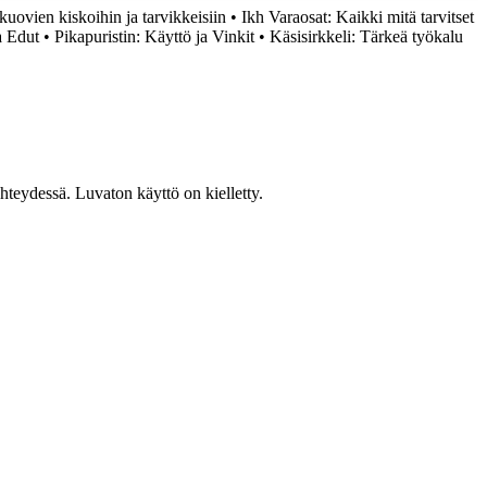
kuovien kiskoihin ja tarvikkeisiin
•
Ikh Varaosat: Kaikki mitä tarvitset
a Edut
•
Pikapuristin: Käyttö ja Vinkit
•
Käsisirkkeli: Tärkeä työkalu
teydessä. Luvaton käyttö on kielletty.