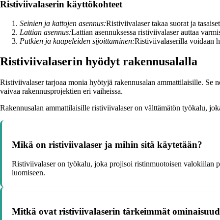
Ristiviivalaserin käyttökohteet
Seinien ja kattojen asennus:
Ristiviivalaser takaa suorat ja tasaise
Lattian asennus:
Lattian asennuksessa ristiviivalaser auttaa varm
Putkien ja kaapeleiden sijoittaminen:
Ristiviivalaserilla voidaan h
Ristiviivalaserin hyödyt rakennusalalla
Ristiviivalaser tarjoaa monia hyötyjä rakennusalan ammattilaisille. Se no
vaivaa rakennusprojektien eri vaiheissa.
Rakennusalan ammattilaisille ristiviivalaser on välttämätön työkalu, jo
Mikä on ristiviivalaser ja mihin sitä käytetään?
Ristiviivalaser on työkalu, joka projisoi ristinmuotoisen valokiilan 
luomiseen.
Mitkä ovat ristiviivalaserin tärkeimmät ominaisuud