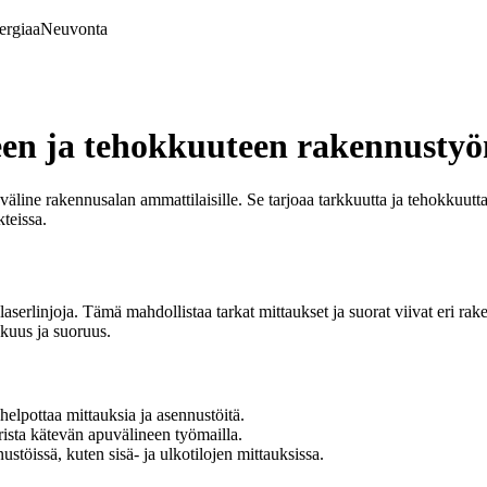
ergiaa
Neuvonta
teen ja tehokkuuteen rakennustyö
line rakennusalan ammattilaisille. Se tarjoaa tarkkuutta ja tehokkuutta 
kteissa.
 laserlinjoja. Tämä mahdollistaa tarkat mittaukset ja suorat viivat eri ra
kkuus ja suoruus.
a helpottaa mittauksia ja asennustöitä.
rista kätevän apuvälineen työmailla.
ustöissä, kuten sisä- ja ulkotilojen mittauksissa.