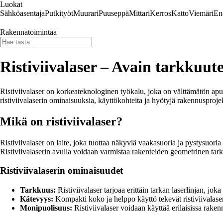
Luokat
Sähköasentaja
Putkityöt
Muurari
Puuseppä
Mittari
Kerros
Katto
Viemäri
En
Rakennatoimintaa
Ristiviivalaser – Avain tarkkuu
Ristiviivalaser on korkeateknologinen työkalu, joka on välttämätön apuvä
ristiviivalaserin ominaisuuksia, käyttökohteita ja hyötyjä rakennusproje
Mikä on ristiviivalaser?
Ristiviivalaser on laite, joka tuottaa näkyviä vaakasuoria ja pystysuoria
Ristiviivalaserin avulla voidaan varmistaa rakenteiden geometrinen tar
Ristiviivalaserin ominaisuudet
Tarkkuus:
Ristiviivalaser tarjoaa erittäin tarkan laserlinjan, jok
Kätevyys:
Kompakti koko ja helppo käyttö tekevät ristiviivalase
Monipuolisuus:
Ristiviivalaser voidaan käyttää erilaisissa rakenn