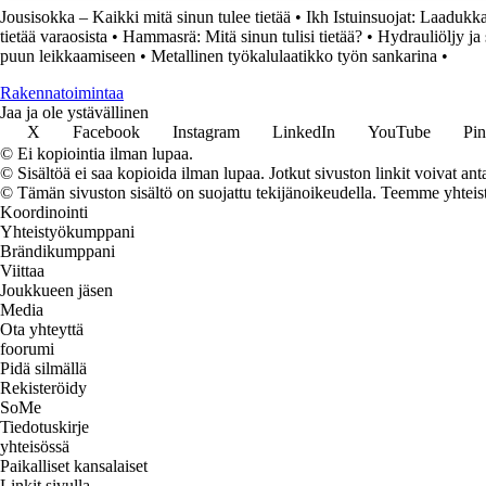
Jousisokka – Kaikki mitä sinun tulee tietää
•
Ikh Istuinsuojat: Laadukka
tietää varaosista
•
Hammasrä: Mitä sinun tulisi tietää?
•
Hydrauliöljy ja 
puun leikkaamiseen
•
Metallinen työkalulaatikko työn sankarina
•
Rakennatoimintaa
Jaa ja ole ystävällinen
X
Facebook
Instagram
LinkedIn
YouTube
Pin
© Ei kopiointia ilman lupaa.
© Sisältöä ei saa kopioida ilman lupaa. Jotkut sivuston linkit voivat ant
© Tämän sivuston sisältö on suojattu tekijänoikeudella. Teemme yhtei
Koordinointi
Yhteistyökumppani
Brändikumppani
Viittaa
Joukkueen jäsen
Media
Ota yhteyttä
foorumi
Pidä silmällä
Rekisteröidy
SoMe
Tiedotuskirje
yhteisössä
Paikalliset kansalaiset
Linkit sivulla