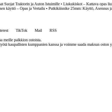
at Suojat Traktorin ja Auton Istuimille
•
Liukukiskot – Kattava opas liu
sen käyttö – Opas ja Vertailu
•
Putkikiinnike 25mm: Käyttö, Asennus j
terest
TikTok
Mail
RSS
aa meille palkkion ostoista.
styötä kaupallisten kumppanien kanssa ja voimme saada maksun oston yh