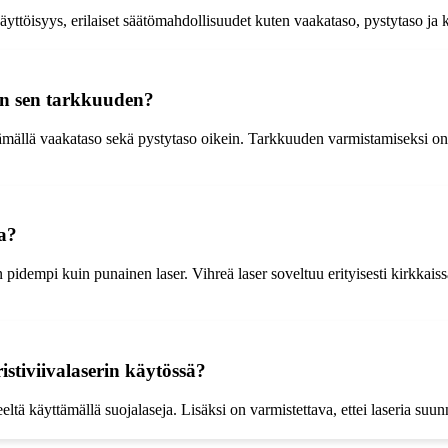
äyttöisyys, erilaiset säätömahdollisuudet kuten vaakataso, pystytaso ja
tan sen tarkkuuden?
äätämällä vaakataso sekä pystytaso oikein. Tarkkuuden varmistamiseksi on s
la?
pidempi kuin punainen laser. Vihreä laser soveltuu erityisesti kirkkaiss
stiviivalaserin käytössä?
eeltä käyttämällä suojalaseja. Lisäksi on varmistettava, ettei laseria suun