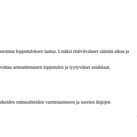
rantaa lopputuloksen laatua. Lisäksi ristiviivalaser säästää aikaa ja
avuttaa ammattimainen lopputulos ja tyytyväiset asiakkaat.
i oikeiden mittasuhteiden varmistamiseen ja suorien linjojen