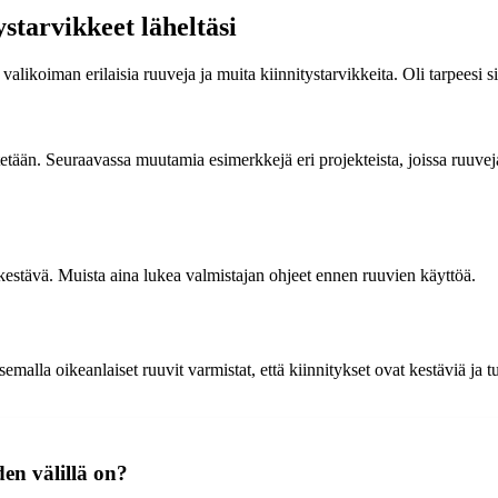
starvikkeet läheltäsi
likoiman erilaisia ruuveja ja muita kiinnitystarvikkeita. Oli tarpeesi sit
etään. Seuraavassa muutamia esimerkkejä eri projekteista, joissa ruuveja
a kestävä. Muista aina lukea valmistajan ohjeet ennen ruuvien käyttöä.
emalla oikeanlaiset ruuvit varmistat, että kiinnitykset ovat kestäviä ja t
den välillä on?