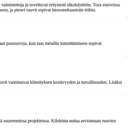
 valmistettuja ja soveltuvat erityisesti ulkokäyttöön. Torx-ruuveissa
en, ja pienet ruuvit sopivat hienomekaanisiin töihin.
aan puuruuveja, kun taas metallin kiinnittämiseen sopivat
ruuvit varmistavat kiinnityksen kestävyyden ja turvallisuuden. Lisäksi
iä suuremmissa projekteissa. Kilohinta auttaa arvioimaan ruuvien