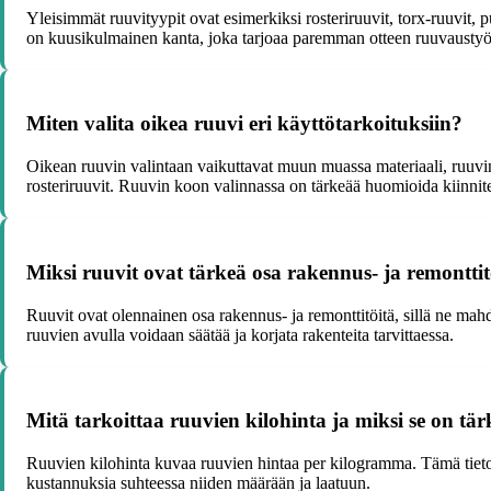
Yleisimmät ruuvityypit ovat esimerkiksi rosteriruuvit, torx-ruuvit, p
on kuusikulmainen kanta, joka tarjoaa paremman otteen ruuvaustyöka
Miten valita oikea ruuvi eri käyttötarkoituksiin?
Oikean ruuvin valintaan vaikuttavat muun muassa materiaali, ruuvin 
rosteriruuvit. Ruuvin koon valinnassa on tärkeää huomioida kiinnitet
Miksi ruuvit ovat tärkeä osa rakennus- ja remonttit
Ruuvit ovat olennainen osa rakennus- ja remonttitöitä, sillä ne mahdo
ruuvien avulla voidaan säätää ja korjata rakenteita tarvittaessa.
Mitä tarkoittaa ruuvien kilohinta ja miksi se on tär
Ruuvien kilohinta kuvaa ruuvien hintaa per kilogramma. Tämä tieto 
kustannuksia suhteessa niiden määrään ja laatuun.