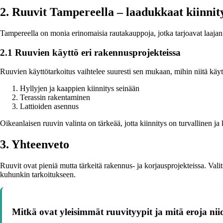
2. Ruuvit Tampereella – laadukkaat kiinnity
Tampereella on monia erinomaisia rautakauppoja, jotka tarjoavat laajan va
2.1 Ruuvien käyttö eri rakennusprojekteissa
Ruuvien käyttötarkoitus vaihtelee suuresti sen mukaan, mihin niitä käyt
Hyllyjen ja kaappien kiinnitys seinään
Terassin rakentaminen
Lattioiden asennus
Oikeanlaisen ruuvin valinta on tärkeää, jotta kiinnitys on turvallinen j
3. Yhteenveto
Ruuvit ovat pieniä mutta tärkeitä rakennus- ja korjausprojekteissa. Valits
kuhunkin tarkoitukseen.
Mitkä ovat yleisimmät ruuvityypit ja mitä eroja nii