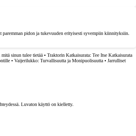
at paremman pidon ja tukevuuden erityisesti syvempiin kiinnityksiin.
mitä sinun tulee tietää
•
Traktorin Katkaisurata: Tee Itse Katkaisurata
ntille
•
Vaijerilukko: Turvallisuutta ja Monipuolisuutta
•
Jarrulliset
teydessä. Luvaton käyttö on kielletty.