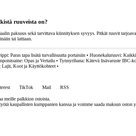
tkistä ruuveista on?
aalin paksuus sekä tarvittava kiinnityksen syvyys. Pitkät ruuvit tarjoav
ään tai lattiaan.
ppi: Paras tapa lisätä turvallisuutta portaisiin
•
Huonekaluruuvi: Kaikki 
npoistoaine: Opas ja Vertailu
•
Tynnyrihana: Kätevä lisävaruste IBC-ko
 Lajit, Koot ja Käyttökohteet
•
terest
TikTok
Mail
RSS
aa meille palkkion ostoista.
styötä kaupallisten kumppanien kanssa ja voimme saada maksun oston yh