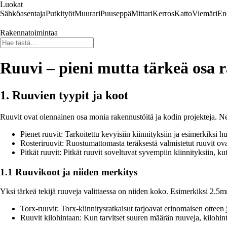
Luokat
Sähköasentaja
Putkityöt
Muurari
Puuseppä
Mittari
Kerros
Katto
Viemäri
En
Rakennatoimintaa
Ruuvi – pieni mutta tärkeä osa 
1. Ruuvien tyypit ja koot
Ruuvit ovat olennainen osa monia rakennustöitä ja kodin projekteja. Ne t
Pienet ruuvit: Tarkoitettu kevyisiin kiinnityksiin ja esimerkiksi
Rosteriruuvit: Ruostumattomasta teräksestä valmistetut ruuvit ova
Pitkät ruuvit: Pitkät ruuvit soveltuvat syvempiin kiinnityksiin, k
1.1 Ruuvikoot ja niiden merkitys
Yksi tärkeä tekijä ruuveja valittaessa on niiden koko. Esimerkiksi 2.
Torx-ruuvit: Torx-kiinnitysratkaisut tarjoavat erinomaisen otteen j
Ruuvit kilohintaan: Kun tarvitset suuren määrän ruuveja, kilohint