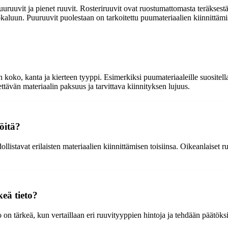
uuruuvit ja pienet ruuvit. Rosteriruuvit ovat ruostumattomasta teräksestä
luun. Puuruuvit puolestaan on tarkoitettu puumateriaalien kiinnittämise
koko, kanta ja kierteen tyyppi. Esimerkiksi puumateriaaleille suositell
tävän materiaalin paksuus ja tarvittava kiinnityksen lujuus.
öitä?
llistavat erilaisten materiaalien kiinnittämisen toisiinsa. Oikeanlaiset 
keä tieto?
on tärkeä, kun vertaillaan eri ruuvityyppien hintoja ja tehdään päätöks