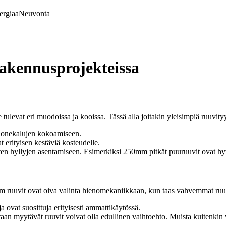
ergiaa
Neuvonta
rakennusprojekteissa
ulevat eri muodoissa ja kooissa. Tässä alla joitakin yleisimpiä ruuvityy
 huonekalujen kokoamiseen.
t erityisen kestäviä kosteudelle.
uten hyllyjen asentamiseen. Esimerkiksi 250mm pitkät puuruuvit ovat hyvä
5mm ruuvit ovat oiva valinta hienomekaniikkaan, kun taas vahvemmat ruu
a ovat suosittuja erityisesti ammattikäytössä.
aan myytävät ruuvit voivat olla edullinen vaihtoehto. Muista kuitenkin v