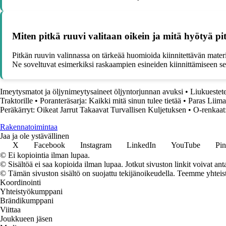
Miten pitkä ruuvi valitaan oikein ja mitä hyötyä pi
Pitkän ruuvin valinnassa on tärkeää huomioida kiinnitettävän materi
Ne soveltuvat esimerkiksi raskaampien esineiden kiinnittämiseen sein
Imeytysmatot ja öljynimeytysaineet öljyntorjunnan avuksi
•
Liukuestetei
Traktorille
•
Poranteräsarja: Kaikki mitä sinun tulee tietää
•
Paras Liima
Peräkärryt: Oikeat Jarrut Takaavat Turvallisen Kuljetuksen
•
O-renkaat:
Rakennatoimintaa
Jaa ja ole ystävällinen
X
Facebook
Instagram
LinkedIn
YouTube
Pin
© Ei kopiointia ilman lupaa.
© Sisältöä ei saa kopioida ilman lupaa. Jotkut sivuston linkit voivat ant
© Tämän sivuston sisältö on suojattu tekijänoikeudella. Teemme yhtei
Koordinointi
Yhteistyökumppani
Brändikumppani
Viittaa
Joukkueen jäsen