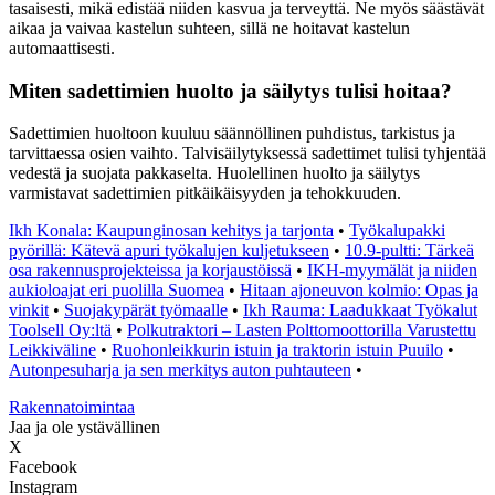
tasaisesti, mikä edistää niiden kasvua ja terveyttä. Ne myös säästävät
aikaa ja vaivaa kastelun suhteen, sillä ne hoitavat kastelun
automaattisesti.
Miten sadettimien huolto ja säilytys tulisi hoitaa?
Sadettimien huoltoon kuuluu säännöllinen puhdistus, tarkistus ja
tarvittaessa osien vaihto. Talvisäilytyksessä sadettimet tulisi tyhjentää
vedestä ja suojata pakkaselta. Huolellinen huolto ja säilytys
varmistavat sadettimien pitkäikäisyyden ja tehokkuuden.
Ikh Konala: Kaupunginosan kehitys ja tarjonta
•
Työkalupakki
pyörillä: Kätevä apuri työkalujen kuljetukseen
•
10.9-pultti: Tärkeä
osa rakennusprojekteissa ja korjaustöissä
•
IKH-myymälät ja niiden
aukioloajat eri puolilla Suomea
•
Hitaan ajoneuvon kolmio: Opas ja
vinkit
•
Suojakypärät työmaalle
•
Ikh Rauma: Laadukkaat Työkalut
Toolsell Oy:ltä
•
Polkutraktori – Lasten Polttomoottorilla Varustettu
Leikkiväline
•
Ruohonleikkurin istuin ja traktorin istuin Puuilo
•
Autonpesuharja ja sen merkitys auton puhtauteen
•
Rakennatoimintaa
Jaa ja ole ystävällinen
X
Facebook
Instagram