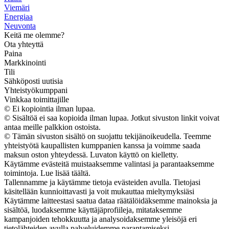
Viemäri
Energiaa
Neuvonta
Keitä me olemme?
Ota yhteyttä
Paina
Markkinointi
Tili
Sähköposti uutisia
Yhteistyökumppani
Vinkkaa toimittajille
© Ei kopiointia ilman lupaa.
© Sisältöä ei saa kopioida ilman lupaa. Jotkut sivuston linkit voivat
antaa meille palkkion ostoista.
© Tämän sivuston sisältö on suojattu tekijänoikeudella. Teemme
yhteistyötä kaupallisten kumppanien kanssa ja voimme saada
maksun oston yhteydessä. Luvaton käyttö on kielletty.
Käytämme evästeitä muistaaksemme valintasi ja parantaaksemme
toimintoja. Lue lisää täältä.
Tallennamme ja käytämme tietoja evästeiden avulla. Tietojasi
käsitellään kunnioittavasti ja voit mukauttaa mieltymyksiäsi
Käytämme laitteestasi saatua dataa räätälöidäksemme mainoksia ja
sisältöä, luodaksemme käyttäjäprofiileja, mitataksemme
kampanjoiden tehokkuutta ja analysoidaksemme yleisöjä eri
tietolähteiden avulla palveluidemme parantamiseksi.