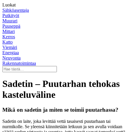
Luokat
Sähköasentaja
Putkityöt
Muurari
Puuseppä
Mittari
Kerros
Katto
Viemäri
Energiaa
Neuvonta
Rakennatoimintaa
Sadetin – Puutarhan tehokas
kasteluväline
Mikä on sadetin ja miten se toimii puutarhassa?
Sadetin on laite, joka levittää vettä tasaisesti puutarhaan tai
nurmikolle. Se yleensä kiinnitetään letkuun ja sen avulla voidaan
säätää veden virtausta ja suuntaa, jotta kasvit saavat tarpeeksi vettä