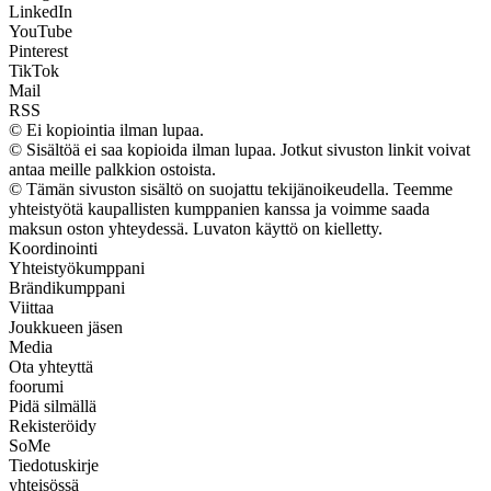
LinkedIn
YouTube
Pinterest
TikTok
Mail
RSS
© Ei kopiointia ilman lupaa.
© Sisältöä ei saa kopioida ilman lupaa. Jotkut sivuston linkit voivat
antaa meille palkkion ostoista.
© Tämän sivuston sisältö on suojattu tekijänoikeudella. Teemme
yhteistyötä kaupallisten kumppanien kanssa ja voimme saada
maksun oston yhteydessä. Luvaton käyttö on kielletty.
Koordinointi
Yhteistyökumppani
Brändikumppani
Viittaa
Joukkueen jäsen
Media
Ota yhteyttä
foorumi
Pidä silmällä
Rekisteröidy
SoMe
Tiedotuskirje
yhteisössä