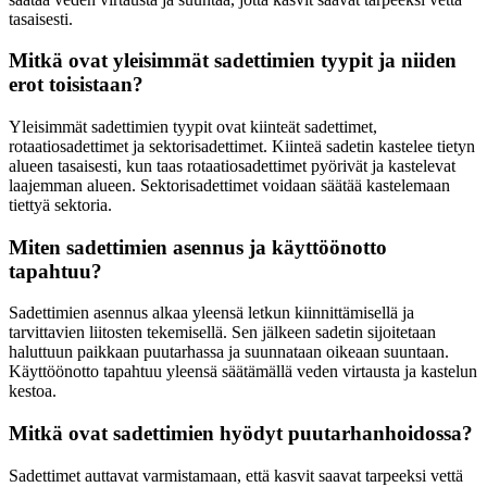
tasaisesti.
Mitkä ovat yleisimmät sadettimien tyypit ja niiden
erot toisistaan?
Yleisimmät sadettimien tyypit ovat kiinteät sadettimet,
rotaatiosadettimet ja sektorisadettimet. Kiinteä sadetin kastelee tietyn
alueen tasaisesti, kun taas rotaatiosadettimet pyörivät ja kastelevat
laajemman alueen. Sektorisadettimet voidaan säätää kastelemaan
tiettyä sektoria.
Miten sadettimien asennus ja käyttöönotto
tapahtuu?
Sadettimien asennus alkaa yleensä letkun kiinnittämisellä ja
tarvittavien liitosten tekemisellä. Sen jälkeen sadetin sijoitetaan
haluttuun paikkaan puutarhassa ja suunnataan oikeaan suuntaan.
Käyttöönotto tapahtuu yleensä säätämällä veden virtausta ja kastelun
kestoa.
Mitkä ovat sadettimien hyödyt puutarhanhoidossa?
Sadettimet auttavat varmistamaan, että kasvit saavat tarpeeksi vettä