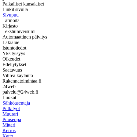
Paikalliset kansalaiset
Linkit sivulla
Sivupuu
Tarinoita
Kirjasto
Tekstiuniversumi
Automaattinen päivitys
Lakialue
Istuntotiedot
Yksityisyys
Oikeudet
Edellytykset
Saatavuus
Vihreä käytäntö
Rakennatoimintaa.fi
24web
palvelu@24web.fi
Luokat
Sähköasentaja
Putkityöt
Muurari
Puuseppä
Mittari
Kerros
Katto