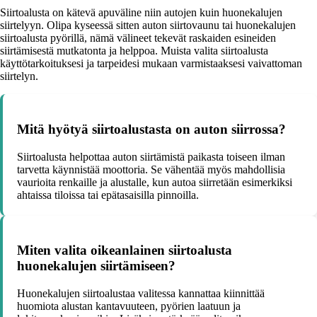
Siirtoalusta on kätevä apuväline niin autojen kuin huonekalujen
siirtelyyn. Olipa kyseessä sitten auton siirtovaunu tai huonekalujen
siirtoalusta pyörillä, nämä välineet tekevät raskaiden esineiden
siirtämisestä mutkatonta ja helppoa. Muista valita siirtoalusta
käyttötarkoituksesi ja tarpeidesi mukaan varmistaaksesi vaivattoman
siirtelyn.
Mitä hyötyä siirtoalustasta on auton siirrossa?
Siirtoalusta helpottaa auton siirtämistä paikasta toiseen ilman
tarvetta käynnistää moottoria. Se vähentää myös mahdollisia
vaurioita renkaille ja alustalle, kun autoa siirretään esimerkiksi
ahtaissa tiloissa tai epätasaisilla pinnoilla.
Miten valita oikeanlainen siirtoalusta
huonekalujen siirtämiseen?
Huonekalujen siirtoalustaa valitessa kannattaa kiinnittää
huomiota alustan kantavuuteen, pyörien laatuun ja