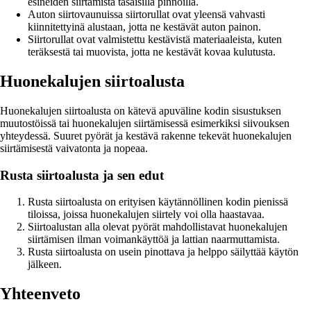
esineiden siirtämistä tasaisilla pinnoilla.
Auton siirtovaunuissa siirtorullat ovat yleensä vahvasti
kiinnitettyinä alustaan, jotta ne kestävät auton painon.
Siirtorullat ovat valmistettu kestävistä materiaaleista, kuten
teräksestä tai muovista, jotta ne kestävät kovaa kulutusta.
Huonekalujen siirtoalusta
Huonekalujen siirtoalusta on kätevä apuväline kodin sisustuksen
muutostöissä tai huonekalujen siirtämisessä esimerkiksi siivouksen
yhteydessä. Suuret pyörät ja kestävä rakenne tekevät huonekalujen
siirtämisestä vaivatonta ja nopeaa.
Rusta siirtoalusta ja sen edut
Rusta siirtoalusta on erityisen käytännöllinen kodin pienissä
tiloissa, joissa huonekalujen siirtely voi olla haastavaa.
Siirtoalustan alla olevat pyörät mahdollistavat huonekalujen
siirtämisen ilman voimankäyttöä ja lattian naarmuttamista.
Rusta siirtoalusta on usein pinottava ja helppo säilyttää käytön
jälkeen.
Yhteenveto