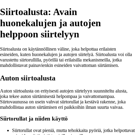
Siirtoalusta: Avain
huonekalujen ja autojen
helppoon siirtelyyn
Siirtoalusta on käytännöllinen väline, joka helpottaa erilaisten
esineiden, kuten huonekalujen ja autojen siirtelyä. Siirtoalusta voi olla
varustettu siirtorullilla, pyörillä tai erilaisilla mekanismeilla, jotka
mahdollistavat painavienkin esineiden vaivattoman siirtämisen.
Auton siirtoalusta
Auton siirtoalusta on erityisesti autojen siirtelyyn suunniteltu alusta,
joka tekee auton siirtämisestä helpompaa ja vaivattomampaa.
Siirtovaunussa on usein vahvat siirtorullat ja kestävä rakenne, joka
mahdollistaa auton siirtämisen eri paikkoihin ilman suurta vaivaa.
Siirtorullat ja niiden käyttö
Siirtorullat ovat pieniä, mutta tehokkaita pyöriä, jotka helpottavat