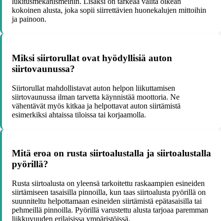
lukitusmekanismeihin. Lisäksi on tärkeää valita oikean
kokoinen alusta, joka sopii siirrettävien huonekalujen mittoihin
ja painoon.
Miksi siirtorullat ovat hyödyllisiä auton
siirtovaunussa?
Siirtorullat mahdollistavat auton helpon liikuttamisen
siirtovaunussa ilman tarvetta käynnistää moottoria. Ne
vähentävät myös kitkaa ja helpottavat auton siirtämistä
esimerkiksi ahtaissa tiloissa tai korjaamolla.
Mitä eroa on rusta siirtoalustalla ja siirtoalustalla
pyörillä?
Rusta siirtoalusta on yleensä tarkoitettu raskaampien esineiden
siirtämiseen tasaisilla pinnoilla, kun taas siirtoalusta pyörillä on
suunniteltu helpottamaan esineiden siirtämistä epätasaisilla tai
pehmeillä pinnoilla. Pyörillä varustettu alusta tarjoaa paremman
liikkuvuuden erilaisissa ympäristöissä.