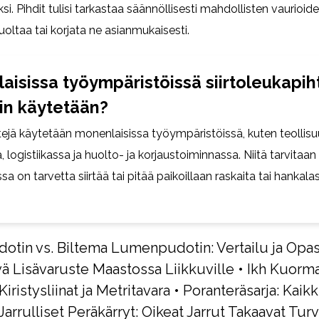
i. Pihdit tulisi tarkastaa säännöllisesti mahdollisten vaurioide
uoltaa tai korjata ne asianmukaisesti.
laisissa työympäristöissä siirtoleukapih
in käytetään?
htejä käytetään monenlaisissa työympäristöissä, kuten teollis
, logistiikassa ja huolto- ja korjaustoiminnassa. Niitä tarvitaan 
issa on tarvetta siirtää tai pitää paikoillaan raskaita tai hankalas
otin vs. Biltema Lumenpudotin: Vertailu ja Opa
vä Lisävaruste Maastossa Liikkuville
•
Ikh Kuormal
Kiristysliinat ja Metritavara
•
Poranteräsarja: Kaikk
Jarrulliset Peräkärryt: Oikeat Jarrut Takaavat Turv