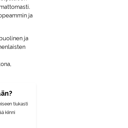
amattomasti.
nopeammin ja
puolinen ja
nenlaisten
tona,
ään?
iseen tiukasti
ä kiinni