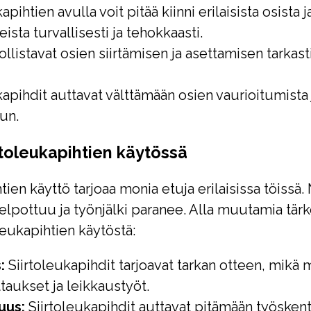
apihtien avulla voit pitää kiinni erilaisista osista j
ista turvallisesti ja tehokkaasti.
listavat osien siirtämisen ja asettamisen tarkast
kapihdit auttavat välttämään osien vaurioitumista 
un.
rtoleukapihtien käytössä
tien käyttö tarjoaa monia etuja erilaisissa töissä.
elpottuu ja työnjälki paranee. Alla muutamia tär
leukapihtien käytöstä:
:
Siirtoleukapihdit tarjoavat tarkan otteen, mikä 
ttaukset ja leikkaustyöt.
uus:
Siirtoleukapihdit auttavat pitämään työsken