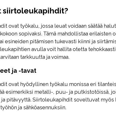
 siirtoleukapihdit?
hdit ovat työkalu, jossa leuat voidaan säätää halu
 kokoon sopivaksi. Tämä mahdollistaa erilaisten o
ai esineiden pitämisen tukevasti kiinni ja siirtäm
oleukapihtien avulla voit hallita otetta tehokkaasti 
 tarvitaan tarkkuutta ja voimaa.
eet ja -tavat
dit ovat hyödyllinen työkalu monissa eri tilanteis
ä esimerkiksi metalli-, puu- ja putkistotöissä, jo
a ja pitävyyttä. Siirtoleukapihdit soveltuvat myös
työhön ja sähköasennuksiin.