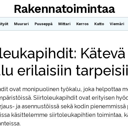
Rakennatoimintaa
ityöt
Muurari
Puuseppä
Mittari
Kerros
Katto
Viemäri
oleukapihdit: Kätevä
u erilaisiin tarpeisi
hdit ovat monipuolinen työkalu, joka helpottaa m
mpäristöissä. Siirtoleukapihdit ovat erityisen hyöd
rjaus- ja asennustöissä sekä kodin pienemmissä 
lissa käsittelemme siirtoleukapihtien toimintaa, k
anteissa.