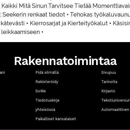
•
Kaikki Mitä Sinun Tarvitsee Tietää Momenttiavai
 Seekerin renkaat tiedot
•
Tehokas työkaluvaunu
 kätevästi
•
Kierrosarjat ja Kierteityökalut
•
Käsisi
 leikkaamiseen
•
Rakennatoimintaa
ani
Pidä silmällä
Sivupuu
Rekisteröidy
Tarinoita
SoMe
Kirjasto
n
Tiedotuskirje
Tekstiuniversu
yhteisössä
Automaattinen 
Paikalliset kansalaiset