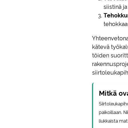
siistinä 
Tehokku
tehokkaam
Yhteenvetona 
kätevä työkalu
töiden suoritt
rakennusproje
siirtoleukapi
Mitkä ova
Siirtoleukapih
paikoillaan. N
liukkaista mat