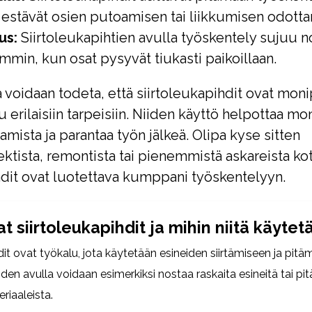
ja estävät osien putoamisen tai liikkumisen odott
us:
Siirtoleukapihtien avulla työskentely sujuu 
min, kun osat pysyvät tiukasti paikoillaan.
voidaan todeta, että siirtoleukapihdit ovat moni
 erilaisiin tarpeisiin. Niiden käyttö helpottaa mo
amista ja parantaa työn jälkeä. Olipa kyse sitten
ktista, remontista tai pienemmistä askareista ko
hdit ovat luotettava kumppani työskentelyyn.
t siirtoleukapihdit ja mihin niitä käytet
dit ovat työkalu, jota käytetään esineiden siirtämiseen ja pitäm
iiden avulla voidaan esimerkiksi nostaa raskaita esineitä tai pitä
eriaaleista.