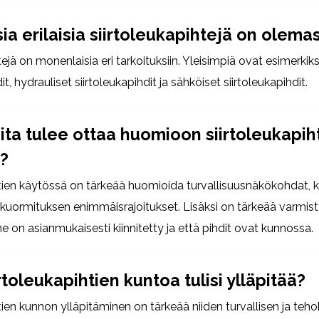
ia erilaisia siirtoleukapihtejä on olema
tejä on monenlaisia eri tarkoituksiin. Yleisimpiä ovat esimerki
it, hydrauliset siirtoleukapihdit ja sähköiset siirtoleukapihdit.
oita tulee ottaa huomioon siirtoleukapih
?
htien käytössä on tärkeää huomioida turvallisuusnäkökohdat, 
 kuormituksen enimmäisrajoitukset. Lisäksi on tärkeää varmist
ine on asianmukaisesti kiinnitetty ja että pihdit ovat kunnossa.
rtoleukapihtien kuntoa tulisi ylläpitää?
tien kunnon ylläpitäminen on tärkeää niiden turvallisen ja te