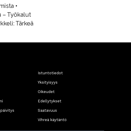
mista
•
 – Työkalut
rkkeli: Tärkeä
Istuntotiedot
Yksityisyys
Oikeudet
mi
Edellytykset
päivitys
Saatavuus
Vihreä käytäntö