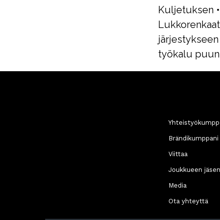
Kuljetuksen
Lukkorenkaat:
järjestykseen
työkalu puun
Yhteistyökumpp
Brändikumppani
Viittaa
Joukkueen jäse
Media
Ota yhteyttä