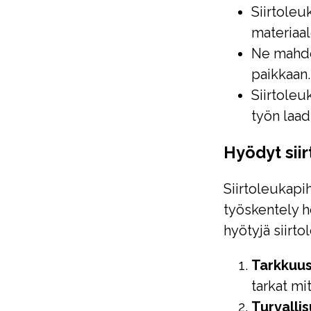
Siirtoleuk
materiaale
Ne mahdol
paikkaan.
Siirtoleu
työn laad
Hyödyt sii
Siirtoleukapih
työskentely h
hyötyjä siirto
Tarkkuus
tarkat mi
Turvallis