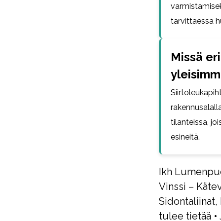
varmistamiseks
tarvittaessa h
Missä eri
yleisimm
Siirtoleukapi
rakennusalalla
tilanteissa, jo
esineitä.
Ikh Lumenpud
Vinssi – Käte
Sidontaliinat, 
tulee tietää
•