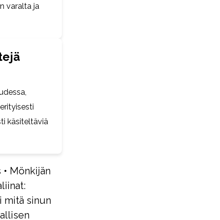
n varalta ja
tejä
uudessa,
erityisesti
ti käsiteltäviä
s
•
Mönkijän
iinat:
i mitä sinun
allisen