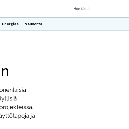
Energiaa
Neuvonta
in
onenlaisia
yllisiä
projekteissa.
äyttötapoja ja