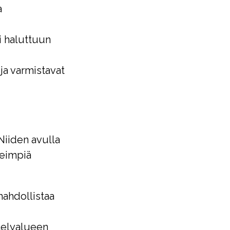
a
i haluttuun
ja varmistavat
 Niiden avulla
keimpiä
mahdollistaa
telyalueen