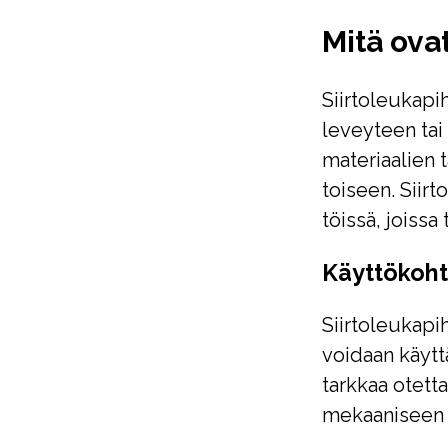
Mitä ovat
Siirtoleukapi
leveyteen tai
materiaalien t
toiseen. Siirt
töissä, joissa
Käyttökoht
Siirtoleukapih
voidaan käyttä
tarkkaa otett
mekaaniseen 