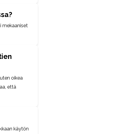
ssa?
ksi mekaaniset
tien
kuten oikea
aa, että
hokkaan käytön