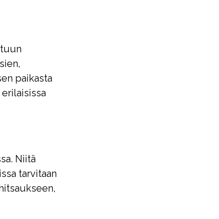
ttuun
sien,
isen paikasta
erilaisissa
sa. Niitä
issa tarvitaan
 hitsaukseen,