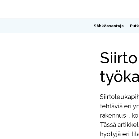
Sähköasentaja
Putk
Siirt
työkal
Siirtoleukapi
tehtäviä eri y
rakennus-, ko
Tässä artikke
hyötyjä eri til