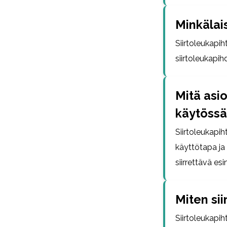
Minkälais
Siirtoleukapih
siirtoleukapihd
Mitä asi
käytössä
Siirtoleukapi
käyttötapa ja
siirrettävä es
Miten sii
Siirtoleukapih