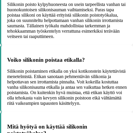
Silikonin poisto kylpyhuoneesta on usein tarpeellista vanhan tai
huonokuntoisen silikonisauman vaihtamiseksi. Paras tapa
poistaa silikoni on käyttää erityistä silikonin poistotyökalua,
joka on suunniteltu helpottamaan vanhan silikonin irrottamista
saumasta. Tällainen työkalu mahdollistaa tarkemman ja
tehokkaamman työskentelyn verrattuna esimerkiksi terävään
veitseen tai raaputtimeen.
Voiko silikonin poistaa etikalla?
Silikonin poistaminen etikalla on yksi kotikonstein käytettävistä
menetelmistä. Etikan sanotaan pehmentävän silikonia ja
helpottavan sen irrottamista pinnalta. Voit kokeilla kostuttaa
vanha silikonisauma etikalla ja antaa sen vaikuttaa hetken ennen
poistamista. On kuitenkin hyvä muistaa, että etikan käyttö voi
olla tehokasta vain kevyen silikonin poistoon eikä välttämättä
riitä vaikeampien tapausten käsittelyyn.
Mitä hyötyä on käyttää silikonin