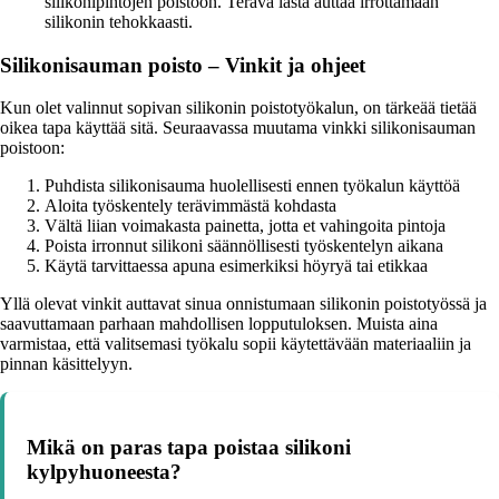
silikonipintojen poistoon. Terävä lasta auttaa irrottamaan
silikonin tehokkaasti.
Silikonisauman poisto – Vinkit ja ohjeet
Kun olet valinnut sopivan silikonin poistotyökalun, on tärkeää tietää
oikea tapa käyttää sitä. Seuraavassa muutama vinkki silikonisauman
poistoon:
Puhdista silikonisauma huolellisesti ennen työkalun käyttöä
Aloita työskentely terävimmästä kohdasta
Vältä liian voimakasta painetta, jotta et vahingoita pintoja
Poista irronnut silikoni säännöllisesti työskentelyn aikana
Käytä tarvittaessa apuna esimerkiksi höyryä tai etikkaa
Yllä olevat vinkit auttavat sinua onnistumaan silikonin poistotyössä ja
saavuttamaan parhaan mahdollisen lopputuloksen. Muista aina
varmistaa, että valitsemasi työkalu sopii käytettävään materiaaliin ja
pinnan käsittelyyn.
Mikä on paras tapa poistaa silikoni
kylpyhuoneesta?