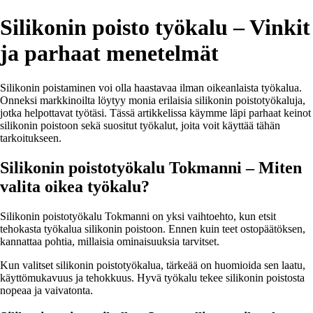
Silikonin poisto työkalu – Vinkit
ja parhaat menetelmät
Silikonin poistaminen voi olla haastavaa ilman oikeanlaista työkalua.
Onneksi markkinoilta löytyy monia erilaisia silikonin poistotyökaluja,
jotka helpottavat työtäsi. Tässä artikkelissa käymme läpi parhaat keinot
silikonin poistoon sekä suositut työkalut, joita voit käyttää tähän
tarkoitukseen.
Silikonin poistotyökalu Tokmanni – Miten
valita oikea työkalu?
Silikonin poistotyökalu Tokmanni on yksi vaihtoehto, kun etsit
tehokasta työkalua silikonin poistoon. Ennen kuin teet ostopäätöksen,
kannattaa pohtia, millaisia ominaisuuksia tarvitset.
Kun valitset silikonin poistotyökalua, tärkeää on huomioida sen laatu,
käyttömukavuus ja tehokkuus. Hyvä työkalu tekee silikonin poistosta
nopeaa ja vaivatonta.