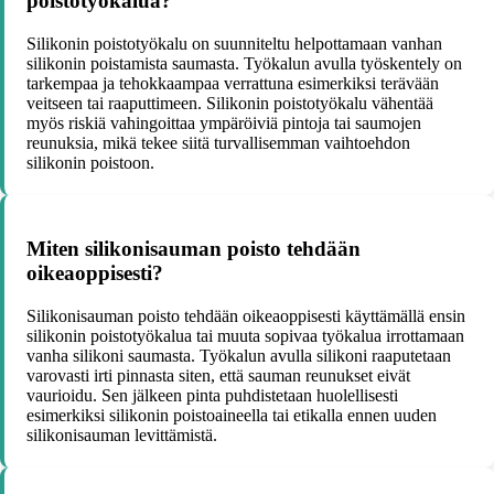
poistotyökalua?
Silikonin poistotyökalu on suunniteltu helpottamaan vanhan
silikonin poistamista saumasta. Työkalun avulla työskentely on
tarkempaa ja tehokkaampaa verrattuna esimerkiksi terävään
veitseen tai raaputtimeen. Silikonin poistotyökalu vähentää
myös riskiä vahingoittaa ympäröiviä pintoja tai saumojen
reunuksia, mikä tekee siitä turvallisemman vaihtoehdon
silikonin poistoon.
Miten silikonisauman poisto tehdään
oikeaoppisesti?
Silikonisauman poisto tehdään oikeaoppisesti käyttämällä ensin
silikonin poistotyökalua tai muuta sopivaa työkalua irrottamaan
vanha silikoni saumasta. Työkalun avulla silikoni raaputetaan
varovasti irti pinnasta siten, että sauman reunukset eivät
vaurioidu. Sen jälkeen pinta puhdistetaan huolellisesti
esimerkiksi silikonin poistoaineella tai etikalla ennen uuden
silikonisauman levittämistä.