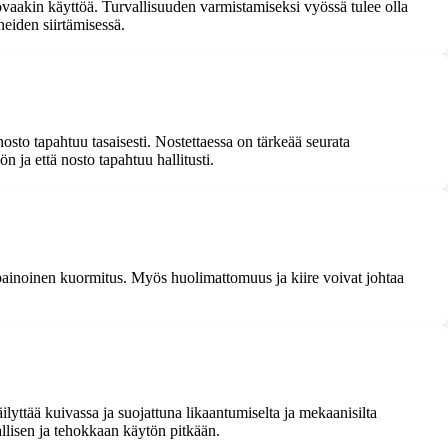
vaakin käyttöä. Turvallisuuden varmistamiseksi vyössä tulee olla
neiden siirtämisessä.
nosto tapahtuu tasaisesti. Nostettaessa on tärkeää seurata
n ja että nosto tapahtuu hallitusti.
sapainoinen kuormitus. Myös huolimattomuus ja kiire voivat johtaa
lyttää kuivassa ja suojattuna likaantumiselta ja mekaanisilta
allisen ja tehokkaan käytön pitkään.