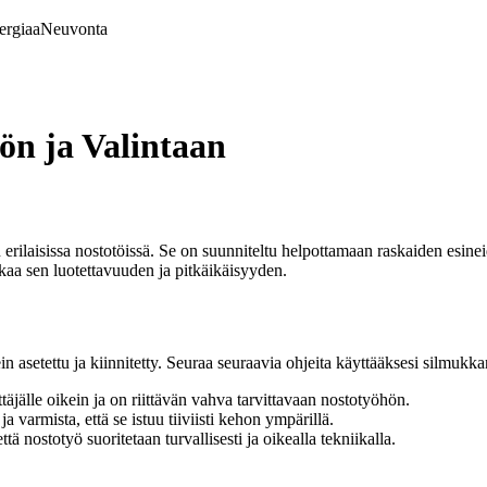
ergiaa
Neuvonta
n ja Valintaan
laisissa nostotöissä. Se on suunniteltu helpottamaan raskaiden esineiden
kaa sen luotettavuuden ja pitkäikäisyyden.
 asetettu ja kiinnitetty. Seuraa seuraavia ohjeita käyttääksesi silmukk
äjälle oikein ja on riittävän vahva tarvittavaan nostotyöhön.
varmista, että se istuu tiiviisti kehon ympärillä.
ä nostotyö suoritetaan turvallisesti ja oikealla tekniikalla.