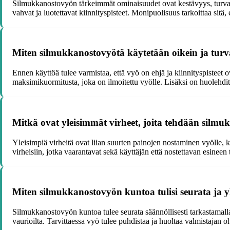
Silmukkanostovyön tärkeimmät ominaisuudet ovat kestävyys, turvall
vahvat ja luotettavat kiinnityspisteet. Monipuolisuus tarkoittaa sitä, 
Miten silmukkanostovyötä käytetään oikein ja turval
Ennen käyttöä tulee varmistaa, että vyö on ehjä ja kiinnityspisteet o
maksimikuormitusta, joka on ilmoitettu vyölle. Lisäksi on huolehdittav
Mitkä ovat yleisimmät virheet, joita tehdään silm
Yleisimpiä virheitä ovat liian suurten painojen nostaminen vyölle, 
virheisiin, jotka vaarantavat sekä käyttäjän että nostettavan esineen
Miten silmukkanostovyön kuntoa tulisi seurata ja y
Silmukkanostovyön kuntoa tulee seurata säännöllisesti tarkastamalla 
vaurioilta. Tarvittaessa vyö tulee puhdistaa ja huoltaa valmistajan