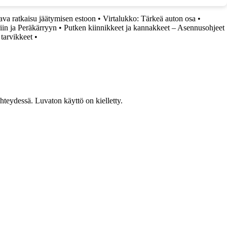
ava ratkaisu jäätymisen estoon
•
Virtalukko: Tärkeä auton osa
•
iin ja Peräkärryyn
•
Putken kiinnikkeet ja kannakkeet – Asennusohjeet
 tarvikkeet
•
teydessä. Luvaton käyttö on kielletty.