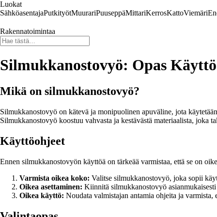
Luokat
Sähköasentaja
Putkityöt
Muurari
Puuseppä
Mittari
Kerros
Katto
Viemäri
En
Rakennatoimintaa
Silmukkanostovyö: Opas Käyttöö
Mikä on silmukkanostovyö?
Silmukkanostovyö on kätevä ja monipuolinen apuväline, jota käytetään eri
Silmukkanostovyö koostuu vahvasta ja kestävästä materiaalista, joka ta
Käyttöohjeet
Ennen silmukkanostovyön käyttöä on tärkeää varmistaa, että se on oikein
Varmista oikea koko:
Valitse silmukkanostovyö, joka sopii käytt
Oikea asettaminen:
Kiinnitä silmukkanostovyö asianmukaisesti ja 
Oikea käyttö:
Noudata valmistajan antamia ohjeita ja varmista, ett
Valintaopas