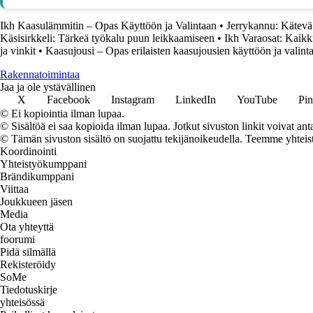
Ikh Kaasulämmitin – Opas Käyttöön ja Valintaan
•
Jerrykannu: Kätevä
Käsisirkkeli: Tärkeä työkalu puun leikkaamiseen
•
Ikh Varaosat: Kaikki 
ja vinkit
•
Kaasujousi – Opas erilaisten kaasujousien käyttöön ja valint
Rakennatoimintaa
Jaa ja ole ystävällinen
X
Facebook
Instagram
LinkedIn
YouTube
Pin
© Ei kopiointia ilman lupaa.
© Sisältöä ei saa kopioida ilman lupaa. Jotkut sivuston linkit voivat ant
© Tämän sivuston sisältö on suojattu tekijänoikeudella. Teemme yhtei
Koordinointi
Yhteistyökumppani
Brändikumppani
Viittaa
Joukkueen jäsen
Media
Ota yhteyttä
foorumi
Pidä silmällä
Rekisteröidy
SoMe
Tiedotuskirje
yhteisössä