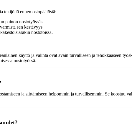
ia tekijöitä ennen ostopäätöstä:
van painon nostotyössäsi.
varmista sen kestävyys.
käkestoisissakin nostotöissä.
anlainen käyttö ja valinta ovat avain turvalliseen ja tehokkaaseen työske
aisessa nostotyössä.
?
stamiseen ja siirtämiseen helpommin ja turvallisemmin. Se koostuu vahva
suudet?