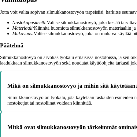
Jotta voit valita sopivan silmukkanostovyön tarpeisiisi, harkitse seuraav
Nostokapasiteetti:
Valitse silmukkanostovyö, joka kestää tarvitta
Materiaali:
Kiinnitä huomiota silmukkanostovyön materiaaliin ja 
Mukavuus:
Valitse silmukkanostovyö, joka on mukava käyttää pit
Päätelmä
Silmukkanostovyö on arvokas työkalu erilaisissa nostotöissä, ja sen oike
laadukkaan silmukkanostovyön sekä noudatat käyttöohjeita tarkasti jok
Mikä on silmukkanostovyö ja mihin sitä käytetään
Silmukkanostovyö on työkalu, jota käytetään raskaiden esineiden no
nostoketjut tai nostoliinat voidaan kiinnittää.
Mitkä ovat silmukkanostovyön tärkeimmät ominai