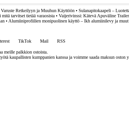
 Varuste Retkeilyyn ja Muuhun Käyttöön
•
Sulanapitokaapeli – Luotett
mitä tarvitset tietää varaosista
•
Vaijerivinssi: Kätevä Apuväline Trailer
aan
•
Alumiiniprofiilien monipuolinen käyttö – Ikh alumiinilevy ja muut
terest
TikTok
Mail
RSS
aa meille palkkion ostoista.
styötä kaupallisten kumppanien kanssa ja voimme saada maksun oston yh