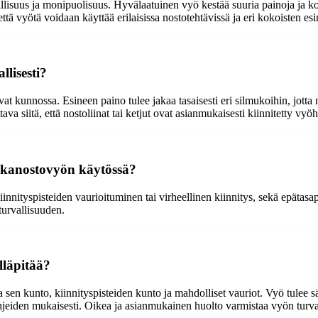
isuus ja monipuolisuus. Hyvälaatuinen vyö kestää suuria painoja ja ko
että vyötä voidaan käyttää erilaisissa nostotehtävissä ja eri kokoisten esi
lisesti?
vat kunnossa. Esineen paino tulee jakaa tasaisesti eri silmukoihin, jotta 
a siitä, että nostoliinat tai ketjut ovat asianmukaisesti kiinnitetty vyöhö
ukkanostovyön käytössä?
kiinnityspisteiden vaurioituminen tai virheellinen kiinnitys, sekä epäta
 turvallisuuden.
lläpitää?
sen kunto, kiinnityspisteiden kunto ja mahdolliset vauriot. Vyö tulee säi
 ohjeiden mukaisesti. Oikea ja asianmukainen huolto varmistaa vyön turv