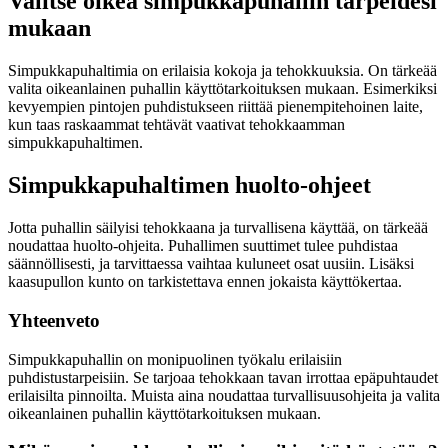
Valitse oikea simpukkapuhallin tarpeidesi
mukaan
Simpukkapuhaltimia on erilaisia kokoja ja tehokkuuksia. On tärkeää
valita oikeanlainen puhallin käyttötarkoituksen mukaan. Esimerkiksi
kevyempien pintojen puhdistukseen riittää pienempitehoinen laite,
kun taas raskaammat tehtävät vaativat tehokkaamman
simpukkapuhaltimen.
Simpukkapuhaltimen huolto-ohjeet
Jotta puhallin säilyisi tehokkaana ja turvallisena käyttää, on tärkeää
noudattaa huolto-ohjeita. Puhallimen suuttimet tulee puhdistaa
säännöllisesti, ja tarvittaessa vaihtaa kuluneet osat uusiin. Lisäksi
kaasupullon kunto on tarkistettava ennen jokaista käyttökertaa.
Yhteenveto
Simpukkapuhallin on monipuolinen työkalu erilaisiin
puhdistustarpeisiin. Se tarjoaa tehokkaan tavan irrottaa epäpuhtaudet
erilaisilta pinnoilta. Muista aina noudattaa turvallisuusohjeita ja valita
oikeanlainen puhallin käyttötarkoituksen mukaan.