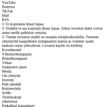
YouTube
Pinterest
TikTok
Mail
RSS
© Ei kopiointia ilman lupaa.
© Sisältöä ei saa kopioida ilman lupaa. Jotkut sivuston linkit voivat
antaa meille palkkion ostoista.
© Tämän sivuston sisältö on suojattu tekijänoikeudella. Teemme
yhteistyötä kaupallisten kumppanien kanssa ja voimme saada
maksun oston yhteydessä. Luvaton käyttö on kielletty.
Koordinointi
Yhteistyökumppani
Brändikumppani
Viittaa
Joukkueen jäsen
Media
Ota yhteyttä
foorumi
Pidä silmällä
Rekisteröidy
SoMe
Tiedotuskirje
yhteisössä
Paikalliset kansalaiset