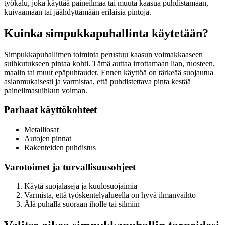
työkalu, joka käyttää paineilmaa tai muuta kaasua puhdistamaan,
kuivaamaan tai jäähdyttämään erilaisia pintoja.
Kuinka simpukkapuhallinta käytetään?
Simpukkapuhallimen toiminta perustuu kaasun voimakkaaseen
suihkutukseen pintaa kohti. Tämä auttaa irrottamaan lian, ruosteen,
maalin tai muut epäpuhtaudet. Ennen käyttöä on tärkeää suojautua
asianmukaisesti ja varmistaa, että puhdistettava pinta kestää
paineilmasuihkun voiman.
Parhaat käyttökohteet
Metalliosat
Autojen pinnat
Rakenteiden puhdistus
Varotoimet ja turvallisuusohjeet
Käytä suojalaseja ja kuulosuojaimia
Varmista, että työskentelyalueella on hyvä ilmanvaihto
Älä puhalla suoraan iholle tai silmiin