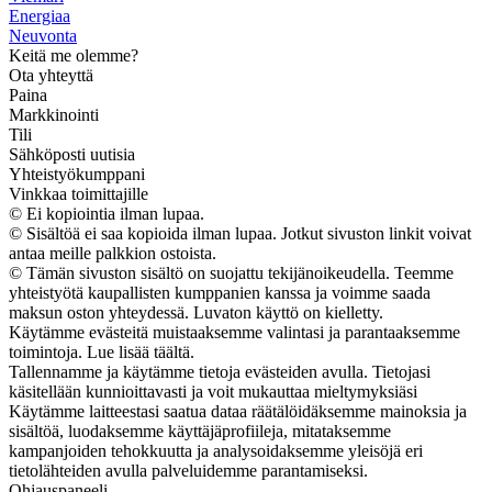
Energiaa
Neuvonta
Keitä me olemme?
Ota yhteyttä
Paina
Markkinointi
Tili
Sähköposti uutisia
Yhteistyökumppani
Vinkkaa toimittajille
© Ei kopiointia ilman lupaa.
© Sisältöä ei saa kopioida ilman lupaa. Jotkut sivuston linkit voivat
antaa meille palkkion ostoista.
© Tämän sivuston sisältö on suojattu tekijänoikeudella. Teemme
yhteistyötä kaupallisten kumppanien kanssa ja voimme saada
maksun oston yhteydessä. Luvaton käyttö on kielletty.
Käytämme evästeitä muistaaksemme valintasi ja parantaaksemme
toimintoja. Lue lisää täältä.
Tallennamme ja käytämme tietoja evästeiden avulla. Tietojasi
käsitellään kunnioittavasti ja voit mukauttaa mieltymyksiäsi
Käytämme laitteestasi saatua dataa räätälöidäksemme mainoksia ja
sisältöä, luodaksemme käyttäjäprofiileja, mitataksemme
kampanjoiden tehokkuutta ja analysoidaksemme yleisöjä eri
tietolähteiden avulla palveluidemme parantamiseksi.
Ohjauspaneeli