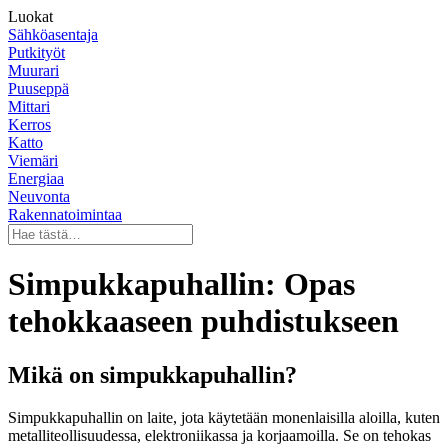
Luokat
Sähköasentaja
Putkityöt
Muurari
Puuseppä
Mittari
Kerros
Katto
Viemäri
Energiaa
Neuvonta
Rakennatoimintaa
Simpukkapuhallin: Opas
tehokkaaseen puhdistukseen
Mikä on simpukkapuhallin?
Simpukkapuhallin on laite, jota käytetään monenlaisilla aloilla, kuten
metalliteollisuudessa, elektroniikassa ja korjaamoilla. Se on tehokas