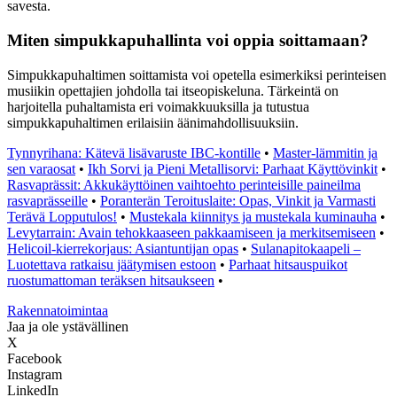
savesta.
Miten simpukkapuhallinta voi oppia soittamaan?
Simpukkapuhaltimen soittamista voi opetella esimerkiksi perinteisen
musiikin opettajien johdolla tai itseopiskeluna. Tärkeintä on
harjoitella puhaltamista eri voimakkuuksilla ja tutustua
simpukkapuhaltimen erilaisiin äänimahdollisuuksiin.
Tynnyrihana: Kätevä lisävaruste IBC-kontille
•
Master-lämmitin ja
sen varaosat
•
Ikh Sorvi ja Pieni Metallisorvi: Parhaat Käyttövinkit
•
Rasvaprässit: Akkukäyttöinen vaihtoehto perinteisille paineilma
rasvaprässeille
•
Poranterän Teroituslaite: Opas, Vinkit ja Varmasti
Terävä Lopputulos!
•
Mustekala kiinnitys ja mustekala kuminauha
•
Levytarrain: Avain tehokkaaseen pakkaamiseen ja merkitsemiseen
•
Helicoil-kierrekorjaus: Asiantuntijan opas
•
Sulanapitokaapeli –
Luotettava ratkaisu jäätymisen estoon
•
Parhaat hitsauspuikot
ruostumattoman teräksen hitsaukseen
•
Rakennatoimintaa
Jaa ja ole ystävällinen
X
Facebook
Instagram
LinkedIn