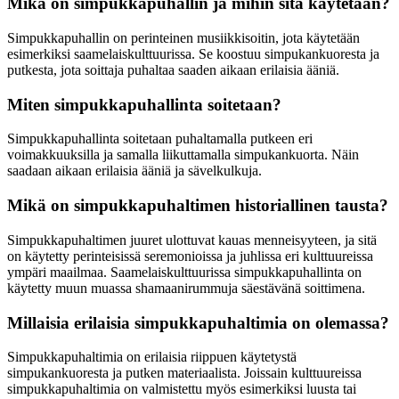
Mikä on simpukkapuhallin ja mihin sitä käytetään?
Simpukkapuhallin on perinteinen musiikkisoitin, jota käytetään
esimerkiksi saamelaiskulttuurissa. Se koostuu simpukankuoresta ja
putkesta, jota soittaja puhaltaa saaden aikaan erilaisia ääniä.
Miten simpukkapuhallinta soitetaan?
Simpukkapuhallinta soitetaan puhaltamalla putkeen eri
voimakkuuksilla ja samalla liikuttamalla simpukankuorta. Näin
saadaan aikaan erilaisia ääniä ja sävelkulkuja.
Mikä on simpukkapuhaltimen historiallinen tausta?
Simpukkapuhaltimen juuret ulottuvat kauas menneisyyteen, ja sitä
on käytetty perinteisissä seremonioissa ja juhlissa eri kulttuureissa
ympäri maailmaa. Saamelaiskulttuurissa simpukkapuhallinta on
käytetty muun muassa shamaanirummuja säestävänä soittimena.
Millaisia erilaisia simpukkapuhaltimia on olemassa?
Simpukkapuhaltimia on erilaisia riippuen käytetystä
simpukankuoresta ja putken materiaalista. Joissain kulttuureissa
simpukkapuhaltimia on valmistettu myös esimerkiksi luusta tai