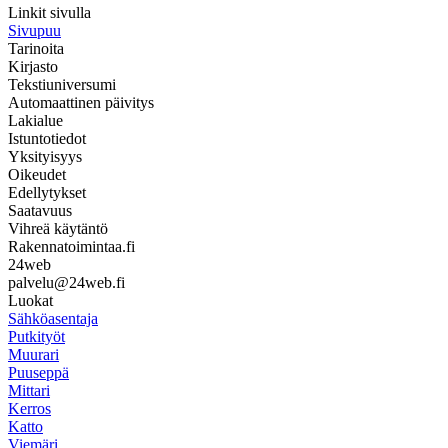
Linkit sivulla
Sivupuu
Tarinoita
Kirjasto
Tekstiuniversumi
Automaattinen päivitys
Lakialue
Istuntotiedot
Yksityisyys
Oikeudet
Edellytykset
Saatavuus
Vihreä käytäntö
Rakennatoimintaa.fi
24web
palvelu@24web.fi
Luokat
Sähköasentaja
Putkityöt
Muurari
Puuseppä
Mittari
Kerros
Katto
Viemäri