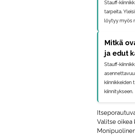
Stauff-kiinnik
tarpeita. Ylei
löytyy myös m
Mitkä ov
ja edut k
Stauff-kiinni
asennettavuus 
kiinnikkeiden 
kiinnitykseen.
Itseporautuva
Valitse oikea
Monipuolinen 