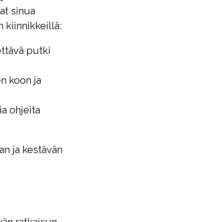
at sinua
 kiinnikkeillä:
ttävä putki
en koon ja
a ohjeita
an ja kestävän