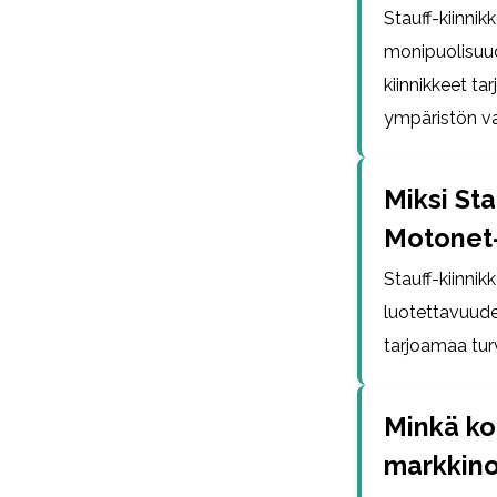
Stauff-kiinni
monipuolisuude
kiinnikkeet t
ympäristön va
Miksi Sta
Motonet
Stauff-kiinni
luotettavuude
tarjoamaa turv
Minkä kok
markkino