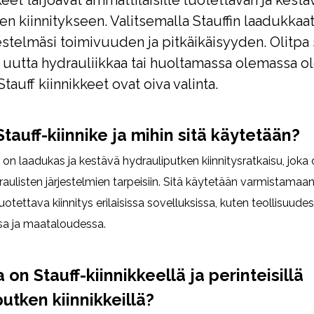
keet tarjoavat ammattilaisille luotettavan ja kest
en kiinnitykseen. Valitsemalla Stauffin laadukkaat
jestelmäsi toimivuuden ja pitkäikäisyyden. Olitpa 
uutta hydrauliikkaa tai huoltamassa olemassa o
Stauff kiinnikkeet ovat oiva valinta.
tauff-kiinnike ja mihin sitä käytetään?
e on laadukas ja kestävä hydrauliputken kiinnitysratkaisu, joka
draulisten järjestelmien tarpeisiin. Sitä käytetään varmistamaa
luotettava kiinnitys erilaisissa sovelluksissa, kuten teollisuudes
sa ja maataloudessa.
 on Stauff-kiinnikkeellä ja perinteisillä
utken kiinnikkeillä?