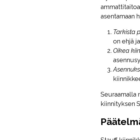
ammattitaitoa
asentamaan hyd
Tarkista 
on ehjä j
Oikea kii
asennusy
Asennukse
kiinnikke
Seuraamalla n
kiinnityksen S
Päätelm