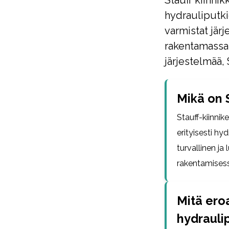
Stauff kiinnik
hydrauliputki
varmistat jär
rakentamassa 
järjestelmää, 
Mikä on S
Stauff-kiinnik
erityisesti hy
turvallinen ja 
rakentamises
Mitä eroa
hydraulip