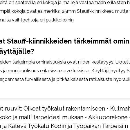
keitä on saatavilla eri kokoja ja malleja vastaamaan erilaisten 
simpiä kokoja ovat esimerkiksi 25mm Stauff-kiinnikkeet, mutta
uita vaihtoehtoja eri putkikokoihin.
at Stauff-kiinnikkeiden tärkeimmät omi
äyttäjälle?
kkeiden tärkeimpiä ominaisuuksia ovat niiden kestävyys, luote
ja monipuolisuus erilaisissa sovelluksissa. Käyttäjä hyötyy S
tarjoamasta turvallisesta ja pitkäaikaisesta ratkaisusta hydraul
t ruuvit: Oikeat työkalut rakentamiseen
•
Kulmah
 koko ja malli tarpeidesi mukaan
•
Akkuporakone 
ja Kätevä Työkalu Kodin ja Työpaikan Tarpeisiin