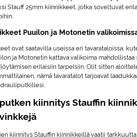
si Stauff 25mm kiinnikkeet, jotka soveltuvat erila
ihin.
nikkeet Puuilon ja Motonetin valikoimiss
keet ovat saatavilla useissa eri tavarataloissa, ku
lon ja Motonetin kattava valikoima mahdollistaa
löytämisen erilaisiin tarpeisiin. Olit sitten aloitte
mmattilainen, nämä tavaratalot tarjoavat laadukka
drauliputkillesi.
utken kiinnitys Stauffin kiinnik
vinkkejä
n kiinnitys Stauffin kiinnikkeillä vaatii tarkkuutta