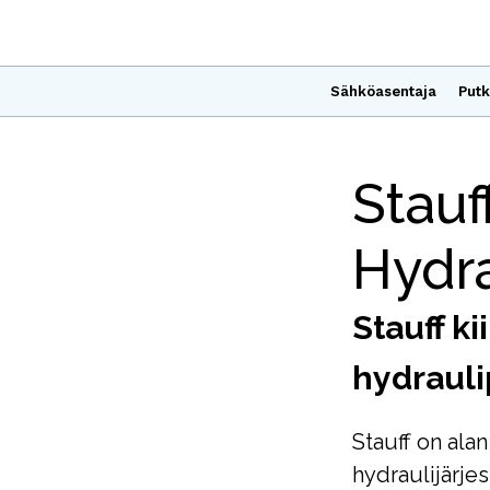
Sähköasentaja
Putk
Stauf
Hydra
Stauff k
hydrauli
Stauff on alan
hydraulijärje