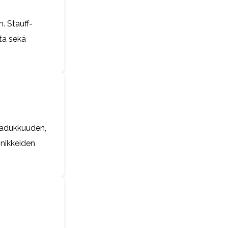
n. Stauff-
ta sekä
laadukkuuden,
nnikkeiden