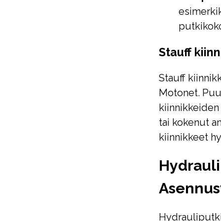
esimerkik
putkikoko
Stauff kiin
Stauff kiinnik
Motonet. Puui
kiinnikkeiden 
tai kokenut a
kiinnikkeet hy
Hydraulip
Asennus
Hydrauliputkie