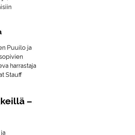
isiin
a
ten Puuilo ja
 sopivien
leva harrastaja
at Stauff
keillä –
 ja