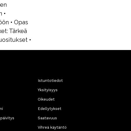
een
n
•
töön
•
Opas
et: Tärkeä
uositukset
•
Istuntotiedot
Yksityisyys
Oikeudet
mi
Edellytykset
päivitys
Saatavuus
Vihreä käytäntö