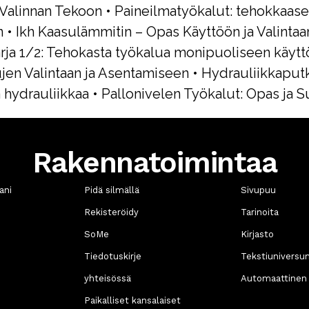
 Valinnan Tekoon
•
Paineilmatyökalut: tehokkaas
n
•
Ikh Kaasulämmitin – Opas Käyttöön ja Valintaa
rja 1/2: Tehokasta työkalua monipuoliseen käyt
jen Valintaan ja Asentamiseen
•
Hydrauliikkaputk
 hydrauliikkaa
•
Pallonivelen Työkalut: Opas ja S
Rakennatoimintaa
ani
Pidä silmällä
Sivupuu
Rekisteröidy
Tarinoita
SoMe
Kirjasto
n
Tiedotuskirje
Tekstiuniversu
yhteisössä
Automaattinen 
Paikalliset kansalaiset