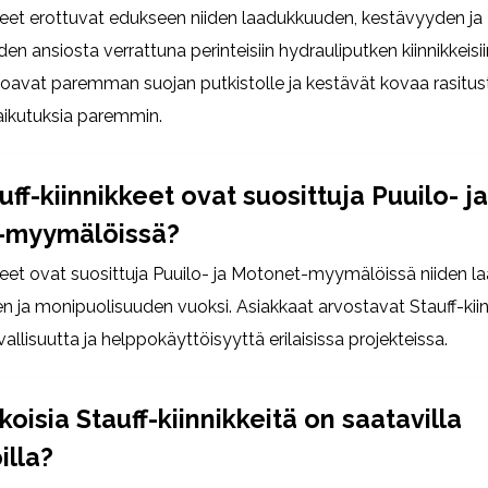
kkeet erottuvat edukseen niiden laadukkuuden, kestävyyden ja
n ansiosta verrattuna perinteisiin hydrauliputken kiinnikkeisii
arjoavat paremman suojan putkistolle ja kestävät kovaa rasitus
ikutuksia paremmin.
uff-kiinnikkeet ovat suosittuja Puuilo- ja
-myymälöissä?
kkeet ovat suosittuja Puuilo- ja Motonet-myymälöissä niiden 
n ja monipuolisuuden vuoksi. Asiakkaat arvostavat Stauff-kii
allisuutta ja helppokäyttöisyyttä erilaisissa projekteissa.
oisia Stauff-kiinnikkeitä on saatavilla
illa?