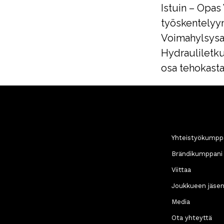
Istuin – Opas
työskentelyy
Voimahylsysa
Hydrauliletku
osa tehokasta
Yhteistyökumpp
Brändikumppani
Viittaa
Joukkueen jäse
Media
Ota yhteyttä