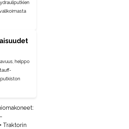
hydrauliputkien
 valikoimasta
naisuudet
ttavuus, helppo
tauff-
iputkiston
iomakoneet:
–
•
Traktorin