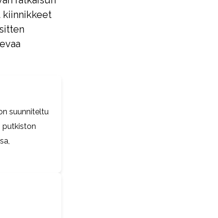
ävän ratkaisun
 kiinnikkeet
sitten
levaa
 on suunniteltu
n putkiston
sa,