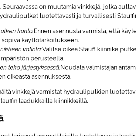
. Seuraavassa on muutamia vinkkejä, jotka auttav
rauliputket luotettavasti ja turvallisesti Stauffin
putken kunto:
Ennen asennusta varmista, että käyte
a sopiva käyttötarkoitukseen.
nnikkeen valinta:
Valitse oikea Stauff kiinnike putk
mpäristön perusteella.
n teko järjestyksessä:
Noudata valmistajan antami
en oikeasta asennuksesta.
äitä vinkkejä varmistat hydrauliputkien luotettav
tauffin laadukkailla kiinnikkeillä.
ä