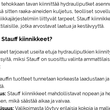
a tehokkaan tavan kiinnittää hydrauliputket asen
 sitten raaka-aineiden kuljetus, teolliset sovell
kkajärjestelmiin liittyvät tarpeet, Stauff kiinnikk
ilaisille, jotka arvostavat laatua ja kestävyyttä.
a Stauff kiinnikkeet?
keet tarjoavat useita etuja hydrauliputkien kiinnit
yitä, miksi Stauff on suosittu valinta ammattilai
:
auffin tuotteet tunnetaan korkeasta laadustaan ja
tä.
us:
Stauff kiinnikkeet mahdollistavat nopean ja h
n, mikä säästää aikaa ja vaivaa.
isuus:
Valikoimasta löytyy erilaisia kokoja ja mall