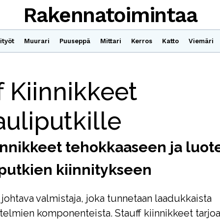
Rakennatoimintaa
ityöt
Muurari
Puuseppä
Mittari
Kerros
Katto
Viemäri
f Kiinnikkeet
uliputkille
iinnikkeet tehokkaaseen ja luot
putkien kiinnitykseen
 johtava valmistaja, joka tunnetaan laadukkaista
stelmien komponenteista. Stauff kiinnikkeet tarjo