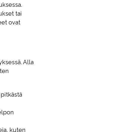
nuksessa.
ukset tai
eet ovat
yksessä. Alla
sten
 pitkästä
elpon
eja, kuten