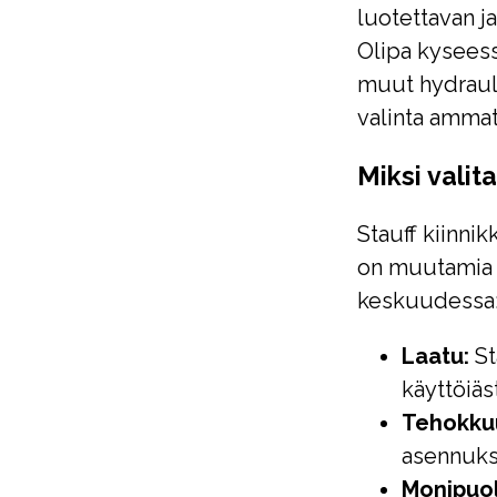
luotettavan j
Olipa kyseessä
muut hydraulii
valinta ammatt
Miksi valit
Stauff kiinnik
on muutamia s
keskuudessa
Laatu:
St
käyttöiäs
Tehokku
asennukse
Monipuol