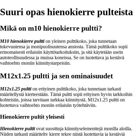
Suuri opas hienokierre pulteista
Mikä on m10 hienokierre pultti?
M10 hienokierre pultti
on yleinen pulttikoko, joka tunnetaan
tukevuutensa ja monipuolisuutensa ansiosta. Tämä pulttikoko sopii
erinomaisesti erilaisiin käyttötarkoituksiin, ja sitä käytetään usein
autoteollisuudessa ja muissa koneissa. Se on luotettava ja kestävä
vaihtoehto moniin kiinnitystarpeisiin.
M12x1.25 pultti ja sen ominaisuudet
M12x1.25 pultti
on erityinen pulttikoko, joka tunnetaan tarkasti
määritellystä kierteestään. Tämä pultti sopii erityisen hyvin tarkkoihin
kohteisiin, joissa tarvitaan tarkkaa kiinnitystä. M12x1.25 pultti on
luotettava vaihtoehto moniin erilaisiin työtehtäviin.
Hienokierre pultit yleisesti
Hienokierre pultit
ovat suosittuja kiinnityselementtejä monilla aloilla.
Niiden tarkasti määritelty kierre tekee niistä luotettavia ja kestäviä