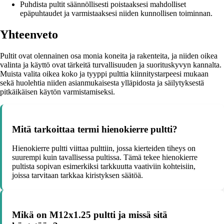
Puhdista pultit säännöllisesti poistaaksesi mahdolliset
epäpuhtaudet ja varmistaaksesi niiden kunnollisen toiminnan.
Yhteenveto
Pultit ovat olennainen osa monia koneita ja rakenteita, ja niiden oikea
valinta ja käyttö ovat tärkeitä turvallisuuden ja suorituskyvyn kannalta.
Muista valita oikea koko ja tyyppi pulttia kiinnitystarpeesi mukaan
sekä huolehtia niiden asianmukaisesta ylläpidosta ja säilytyksestä
pitkäikäisen käytön varmistamiseksi.
Mitä tarkoittaa termi hienokierre pultti?
Hienokierre pultti viittaa pulttiin, jossa kierteiden tiheys on
suurempi kuin tavallisessa pultissa. Tämä tekee hienokierre
pultista sopivan esimerkiksi tarkkuutta vaativiin kohteisiin,
joissa tarvitaan tarkkaa kiristyksen säätöä.
Mikä on M12x1.25 pultti ja missä sitä