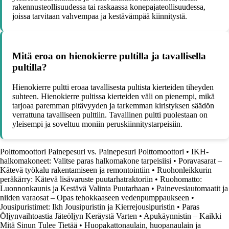
rakennusteollisuudessa tai raskaassa konepajateollisuudessa,
joissa tarvitaan vahvempaa ja kestävämpää kiinnitystä.
Mitä eroa on hienokierre pultilla ja tavallisella
pultilla?
Hienokierre pultti eroaa tavallisesta pultista kierteiden tiheyden
suhteen. Hienokierre pultissa kierteiden väli on pienempi, mikä
tarjoaa paremman pitävyyden ja tarkemman kiristyksen säädön
verrattuna tavalliseen pulttiin. Tavallinen pultti puolestaan on
yleisempi ja soveltuu moniin peruskiinnitystarpeisiin.
Polttomoottori Painepesuri vs. Painepesuri Polttomoottori
•
IKH-
halkomakoneet: Valitse paras halkomakone tarpeisiisi
•
Poravasarat –
Kätevä työkalu rakentamiseen ja remontointiin
•
Ruohonleikkurin
peräkärry: Kätevä lisävaruste puutarhatraktoriin
•
Ruohomatto:
Luonnonkaunis ja Kestävä Valinta Puutarhaan
•
Painevesiautomaatit ja
niiden varaosat – Opas tehokkaaseen vedenpumppaukseen
•
Jousipuristimet: Ikh Jousipuristin ja Kierrejousipuristin
•
Paras
Öljynvaihtoastia Jäteöljyn Keräystä Varten
•
Apukäynnistin – Kaikki
Mitä Sinun Tulee Tietää
•
Huopakattonaulain, huopanaulain ja