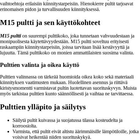
vaihtoehtoja erilaisiin kiinnitystarpeisiin. Hienokierre pultit tarjoavat
erinomaisen pidon ja turvallisuuden kiinnityksessä.
M15 pultti ja sen käyttökohteet
M15 pultti
on suurempi pulttikoko, joka tunnetaan vahvuudestaan ja
monipuolisesta käytettävyydestään. M15 pultti soveltuu erityisesti
raskaampiin kiinnitystarpeisiin, joissa tarvitaan lisää kestävyyttä ja
lujuutta. Tämä pulttikoko on monien ammattilaisten suosima valinta.
Pulttien valinta ja oikea käyttö
Pulttien valinnassa on tärkeää huomioida oikea koko sekä materiaali
kiinnityksen vaatimusten mukaan. Huolellinen asennus ja riittävä
kiristysmomentti varmistavat pultin luotettavan suorituskyvyn. Muista
myös tarkistaa pulttien kunto säännöllisesti ja vaihtaa ne tarvittaessa.
Pulttien ylläpito ja säilytys
Säilytä pultit kuivassa ja suojatussa tilassa kosteudelta ja
korroosiolta.
Varmista, että pultit eivät altistu äärimmäisille lämpötiloille, jotka
voisivat heikentää niiden suorituskykyä.