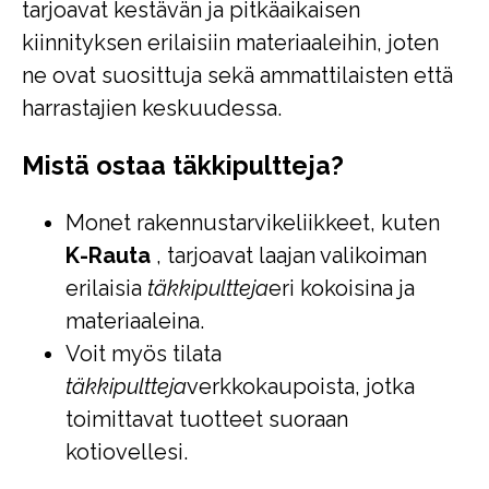
tarjoavat kestävän ja pitkäaikaisen
kiinnityksen erilaisiin materiaaleihin, joten
ne ovat suosittuja sekä ammattilaisten että
harrastajien keskuudessa.
Mistä ostaa täkkipultteja?
Monet rakennustarvikeliikkeet, kuten
K-Rauta
, tarjoavat laajan valikoiman
erilaisia
täkkipultteja
eri kokoisina ja
materiaaleina.
Voit myös tilata
täkkipultteja
verkkokaupoista, jotka
toimittavat tuotteet suoraan
kotiovellesi.