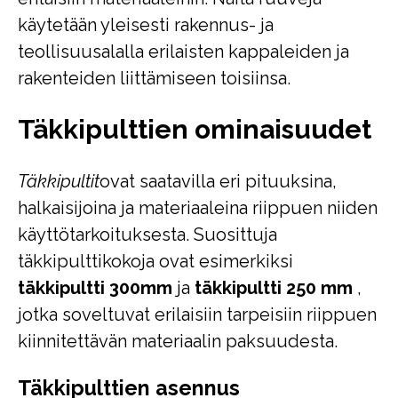
käytetään yleisesti rakennus- ja
teollisuusalalla erilaisten kappaleiden ja
rakenteiden liittämiseen toisiinsa.
Täkkipulttien ominaisuudet
Täkkipultit
ovat saatavilla eri pituuksina,
halkaisijoina ja materiaaleina riippuen niiden
käyttötarkoituksesta. Suosittuja
täkkipulttikokoja ovat esimerkiksi
täkkipultti 300mm
ja
täkkipultti 250 mm
,
jotka soveltuvat erilaisiin tarpeisiin riippuen
kiinnitettävän materiaalin paksuudesta.
Täkkipulttien asennus