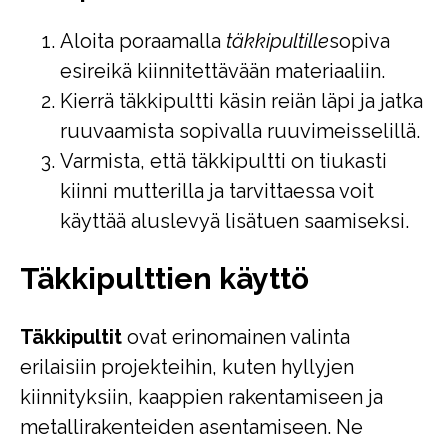
Aloita poraamalla
täkkipultille
sopiva
esireikä kiinnitettävään materiaaliin.
Kierrä täkkipultti käsin reiän läpi ja jatka
ruuvaamista sopivalla ruuvimeisselillä.
Varmista, että täkkipultti on tiukasti
kiinni mutterilla ja tarvittaessa voit
käyttää aluslevyä lisätuen saamiseksi.
Täkkipulttien käyttö
Täkkipultit
ovat erinomainen valinta
erilaisiin projekteihin, kuten hyllyjen
kiinnityksiin, kaappien rakentamiseen ja
metallirakenteiden asentamiseen. Ne