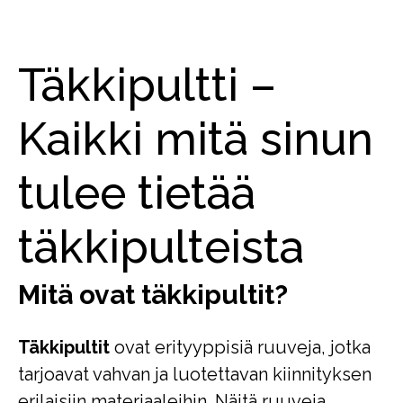
Täkkipultti –
Kaikki mitä sinun
tulee tietää
täkkipulteista
Mitä ovat täkkipultit?
Täkkipultit
ovat erityyppisiä ruuveja, jotka
tarjoavat vahvan ja luotettavan kiinnityksen
erilaisiin materiaaleihin. Näitä ruuveja