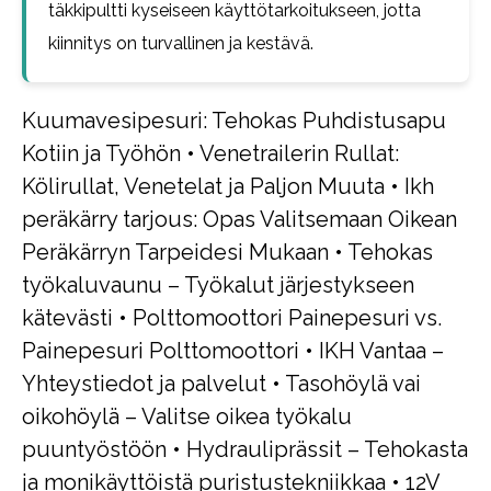
täkkipultti kyseiseen käyttötarkoitukseen, jotta
kiinnitys on turvallinen ja kestävä.
Kuumavesipesuri: Tehokas Puhdistusapu
Kotiin ja Työhön
•
Venetrailerin Rullat:
Kölirullat, Venetelat ja Paljon Muuta
•
Ikh
peräkärry tarjous: Opas Valitsemaan Oikean
Peräkärryn Tarpeidesi Mukaan
•
Tehokas
työkaluvaunu – Työkalut järjestykseen
kätevästi
•
Polttomoottori Painepesuri vs.
Painepesuri Polttomoottori
•
IKH Vantaa –
Yhteystiedot ja palvelut
•
Tasohöylä vai
oikohöylä – Valitse oikea työkalu
puuntyöstöön
•
Hydrauliprässit – Tehokasta
ja monikäyttöistä puristustekniikkaa
•
12V