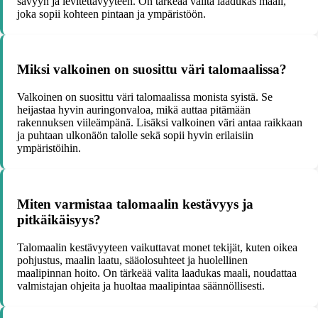
sävyyn ja levitettävyyteen. On tärkeää valita laadukas maali,
joka sopii kohteen pintaan ja ympäristöön.
Miksi valkoinen on suosittu väri talomaalissa?
Valkoinen on suosittu väri talomaalissa monista syistä. Se
heijastaa hyvin auringonvaloa, mikä auttaa pitämään
rakennuksen viileämpänä. Lisäksi valkoinen väri antaa raikkaan
ja puhtaan ulkonäön talolle sekä sopii hyvin erilaisiin
ympäristöihin.
Miten varmistaa talomaalin kestävyys ja
pitkäikäisyys?
Talomaalin kestävyyteen vaikuttavat monet tekijät, kuten oikea
pohjustus, maalin laatu, sääolosuhteet ja huolellinen
maalipinnan hoito. On tärkeää valita laadukas maali, noudattaa
valmistajan ohjeita ja huoltaa maalipintaa säännöllisesti.