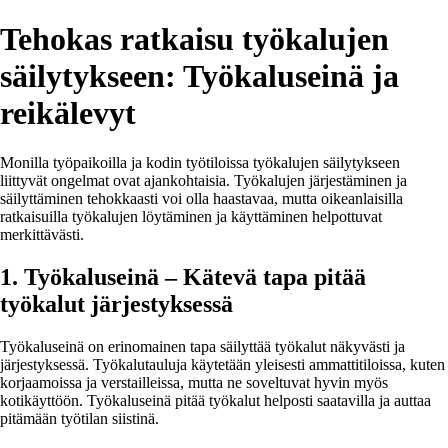
Tehokas ratkaisu työkalujen
säilytykseen: Työkaluseinä ja
reikälevyt
Monilla työpaikoilla ja kodin työtiloissa työkalujen säilytykseen
liittyvät ongelmat ovat ajankohtaisia. Työkalujen järjestäminen ja
säilyttäminen tehokkaasti voi olla haastavaa, mutta oikeanlaisilla
ratkaisuilla työkalujen löytäminen ja käyttäminen helpottuvat
merkittävästi.
1. Työkaluseinä – Kätevä tapa pitää
työkalut järjestyksessä
Työkaluseinä on erinomainen tapa säilyttää työkalut näkyvästi ja
järjestyksessä. Työkalutauluja käytetään yleisesti ammattitiloissa, kuten
korjaamoissa ja verstailleissa, mutta ne soveltuvat hyvin myös
kotikäyttöön. Työkaluseinä pitää työkalut helposti saatavilla ja auttaa
pitämään työtilan siistinä.