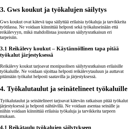
3. Gws koukut ja työkalujen säilytys
Gws koukut ovat kätevä tapa säilyttää erilaisia työkaluja ja tarvikkeita
työtilassa. Ne voidaan kiinnittää helposti sekä työkaluseinään että
reikälevyyn, mikä mahdollistaa joustavan säilytysratkaisun eri
tarpeisiin.
3.1 Reikälevy koukut – Käytännöllinen tapa pitää
työkalut järjestyksessä
Reikälevy koukut tarjoavat monipuolisen säilytysratkaisun erilaisille
työkaluille. Ne voidaan sijoittaa helposti reikälevytauluun ja auttavat
pitämään työkalut helposti saatavilla ja järjestyksessä.
4. Työkalutaulut ja seinätelineet työkaluille
Työkalutaulut ja seinätelineet tarjoavat kätevän ratkaisun pitää työkalut
järjestyksessä ja helposti nähtävillä. Ne voidaan asentaa seinälle ja
niihin voidaan kiinnittää erilaisia työkaluja ja tarvikkeita tarpeen
mukaan.
4.1 Reikätaulu työkalujen säilytykseen