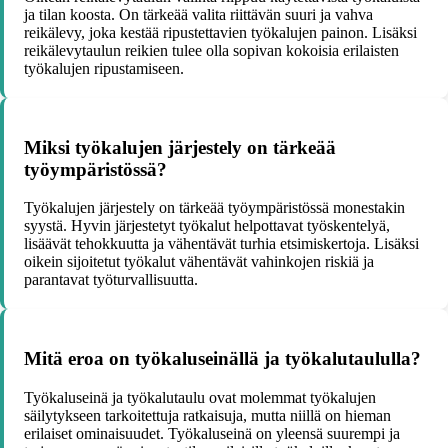
ja tilan koosta. On tärkeää valita riittävän suuri ja vahva
reikälevy, joka kestää ripustettavien työkalujen painon. Lisäksi
reikälevytaulun reikien tulee olla sopivan kokoisia erilaisten
työkalujen ripustamiseen.
Miksi työkalujen järjestely on tärkeää
työympäristössä?
Työkalujen järjestely on tärkeää työympäristössä monestakin
syystä. Hyvin järjestetyt työkalut helpottavat työskentelyä,
lisäävät tehokkuutta ja vähentävät turhia etsimiskertoja. Lisäksi
oikein sijoitetut työkalut vähentävät vahinkojen riskiä ja
parantavat työturvallisuutta.
Mitä eroa on työkaluseinällä ja työkalutaululla?
Työkaluseinä ja työkalutaulu ovat molemmat työkalujen
säilytykseen tarkoitettuja ratkaisuja, mutta niillä on hieman
erilaiset ominaisuudet. Työkaluseinä on yleensä suurempi ja