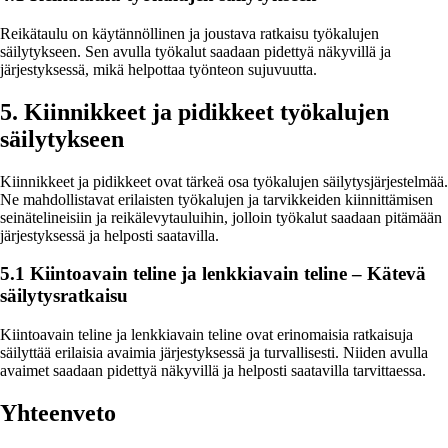
Reikätaulu on käytännöllinen ja joustava ratkaisu työkalujen
säilytykseen. Sen avulla työkalut saadaan pidettyä näkyvillä ja
järjestyksessä, mikä helpottaa työnteon sujuvuutta.
5. Kiinnikkeet ja pidikkeet työkalujen
säilytykseen
Kiinnikkeet ja pidikkeet ovat tärkeä osa työkalujen säilytysjärjestelmää.
Ne mahdollistavat erilaisten työkalujen ja tarvikkeiden kiinnittämisen
seinätelineisiin ja reikälevytauluihin, jolloin työkalut saadaan pitämään
järjestyksessä ja helposti saatavilla.
5.1 Kiintoavain teline ja lenkkiavain teline – Kätevä
säilytysratkaisu
Kiintoavain teline ja lenkkiavain teline ovat erinomaisia ratkaisuja
säilyttää erilaisia avaimia järjestyksessä ja turvallisesti. Niiden avulla
avaimet saadaan pidettyä näkyvillä ja helposti saatavilla tarvittaessa.
Yhteenveto