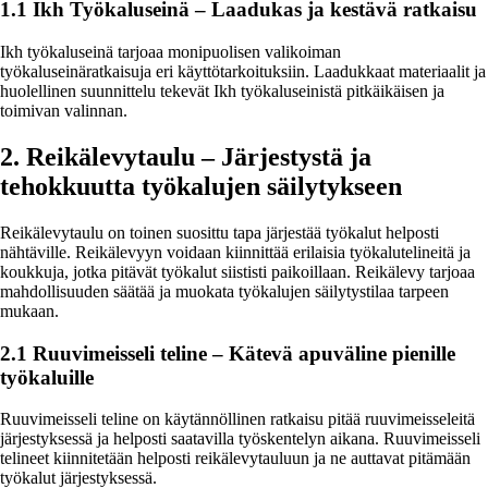
1.1 Ikh Työkaluseinä – Laadukas ja kestävä ratkaisu
Ikh työkaluseinä tarjoaa monipuolisen valikoiman
työkaluseinäratkaisuja eri käyttötarkoituksiin. Laadukkaat materiaalit ja
huolellinen suunnittelu tekevät Ikh työkaluseinistä pitkäikäisen ja
toimivan valinnan.
2. Reikälevytaulu – Järjestystä ja
tehokkuutta työkalujen säilytykseen
Reikälevytaulu on toinen suosittu tapa järjestää työkalut helposti
nähtäville. Reikälevyyn voidaan kiinnittää erilaisia työkalutelineitä ja
koukkuja, jotka pitävät työkalut siististi paikoillaan. Reikälevy tarjoaa
mahdollisuuden säätää ja muokata työkalujen säilytystilaa tarpeen
mukaan.
2.1 Ruuvimeisseli teline – Kätevä apuväline pienille
työkaluille
Ruuvimeisseli teline on käytännöllinen ratkaisu pitää ruuvimeisseleitä
järjestyksessä ja helposti saatavilla työskentelyn aikana. Ruuvimeisseli
telineet kiinnitetään helposti reikälevytauluun ja ne auttavat pitämään
työkalut järjestyksessä.