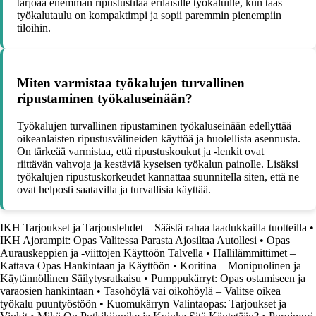
tarjoaa enemmän ripustustilaa erilaisille työkaluille, kun taas
työkalutaulu on kompaktimpi ja sopii paremmin pienempiin
tiloihin.
Miten varmistaa työkalujen turvallinen
ripustaminen työkaluseinään?
Työkalujen turvallinen ripustaminen työkaluseinään edellyttää
oikeanlaisten ripustusvälineiden käyttöä ja huolellista asennusta.
On tärkeää varmistaa, että ripustuskoukut ja -lenkit ovat
riittävän vahvoja ja kestäviä kyseisen työkalun painolle. Lisäksi
työkalujen ripustuskorkeudet kannattaa suunnitella siten, että ne
ovat helposti saatavilla ja turvallisia käyttää.
IKH Tarjoukset ja Tarjouslehdet – Säästä rahaa laadukkailla tuotteilla
•
IKH Ajorampit: Opas Valitessa Parasta Ajosiltaa Autollesi
•
Opas
Aurauskeppien ja -viittojen Käyttöön Talvella
•
Hallilämmittimet –
Kattava Opas Hankintaan ja Käyttöön
•
Koritina – Monipuolinen ja
Käytännöllinen Säilytysratkaisu
•
Pumppukärryt: Opas ostamiseen ja
varaosien hankintaan
•
Tasohöylä vai oikohöylä – Valitse oikea
työkalu puuntyöstöön
•
Kuomukärryn Valintaopas: Tarjoukset ja