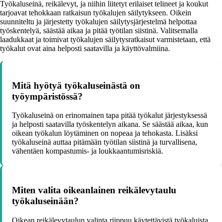
Työkaluseinä, reikälevyt, ja niihin liitetyt erilaiset telineet ja koukut
tarjoavat tehokkaan ratkaisun työkalujen säilytykseen. Oikein
suunniteltu ja järjestetty työkalujen säilytysjärjestelmä helpottaa
työskentelyä, säästää aikaa ja pitää työtilan siistinä. Valitsemalla
laadukkaat ja toimivat työkalujen säilytysratkaisut varmistetaan, että
työkalut ovat aina helposti saatavilla ja käyttövalmiina.
Mitä hyötyä työkaluseinästä on
työympäristössä?
Työkaluseinä on erinomainen tapa pitää työkalut järjestyksessä
ja helposti saatavilla työskentelyn aikana. Se säästää aikaa, kun
oikean työkalun löytäminen on nopeaa ja tehokasta. Lisäksi
työkaluseinä auttaa pitämään työtilan siistinä ja turvallisena,
vähentäen kompastumis- ja loukkaantumisriskiä.
Miten valita oikeanlainen reikälevytaulu
työkaluseinään?
Oikean reikälevytaulun valinta riippuu käytettävistä työkaluista