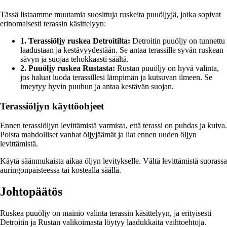
Tässä listaamme muutamia suosittuja ruskeita puuöljyjä, jotka sopivat
erinomaisesti terassin käsittelyyn:
1. Terassiöljy ruskea Detroitilta:
Detroitin puuöljy on tunnettu
laadustaan ja kestävyydestään. Se antaa terassille syvän ruskean
sävyn ja suojaa tehokkaasti säältä.
2. Puuöljy ruskea Rustasta:
Rustan puuöljy on hyvä valinta,
jos haluat luoda terassillesi lämpimän ja kutsuvan ilmeen. Se
imeytyy hyvin puuhun ja antaa kestävän suojan.
Terassiöljyn käyttöohjeet
Ennen terassiöljyn levittämistä varmista, että terassi on puhdas ja kuiva.
Poista mahdolliset vanhat öljyjäämät ja liat ennen uuden öljyn
levittämistä.
Käytä säänmukaista aikaa öljyn levitykselle. Vältä levittämistä suorassa
auringonpaisteessa tai kostealla säällä.
Johtopäätös
Ruskea puuöljy on mainio valinta terassin käsittelyyn, ja erityisesti
Detroitin ja Rustan valikoimasta löytyy laadukkaita vaihtoehtoja.