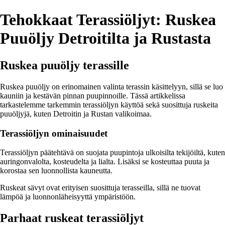
Tehokkaat Terassiöljyt: Ruskea
Puuöljy Detroitilta ja Rustasta
Ruskea puuöljy terassille
Ruskea puuöljy on erinomainen valinta terassin käsittelyyn, sillä se luo
kauniin ja kestävän pinnan puupinnoille. Tässä artikkelissa
tarkastelemme tarkemmin terassiöljyn käyttöä sekä suosittuja ruskeita
puuöljyjä, kuten Detroitin ja Rustan valikoimaa.
Terassiöljyn ominaisuudet
Terassiöljyn päätehtävä on suojata puupintoja ulkoisilta tekijöiltä, kuten
auringonvalolta, kosteudelta ja lialta. Lisäksi se kosteuttaa puuta ja
korostaa sen luonnollista kauneutta.
Ruskeat sävyt ovat erityisen suosittuja terasseilla, sillä ne tuovat
lämpöä ja luonnonläheisyyttä ympäristöön.
Parhaat ruskeat terassiöljyt