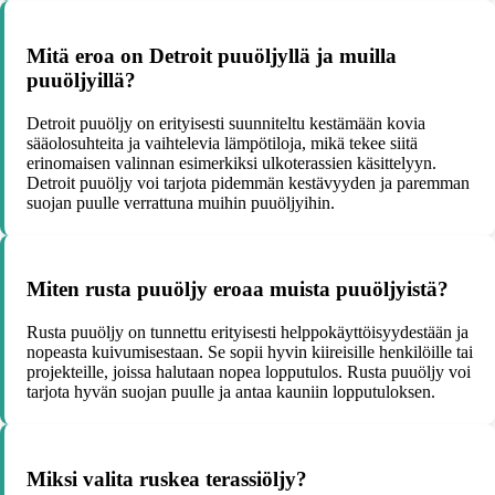
Mitä eroa on Detroit puuöljyllä ja muilla
puuöljyillä?
Detroit puuöljy on erityisesti suunniteltu kestämään kovia
sääolosuhteita ja vaihtelevia lämpötiloja, mikä tekee siitä
erinomaisen valinnan esimerkiksi ulkoterassien käsittelyyn.
Detroit puuöljy voi tarjota pidemmän kestävyyden ja paremman
suojan puulle verrattuna muihin puuöljyihin.
Miten rusta puuöljy eroaa muista puuöljyistä?
Rusta puuöljy on tunnettu erityisesti helppokäyttöisyydestään ja
nopeasta kuivumisestaan. Se sopii hyvin kiireisille henkilöille tai
projekteille, joissa halutaan nopea lopputulos. Rusta puuöljy voi
tarjota hyvän suojan puulle ja antaa kauniin lopputuloksen.
Miksi valita ruskea terassiöljy?