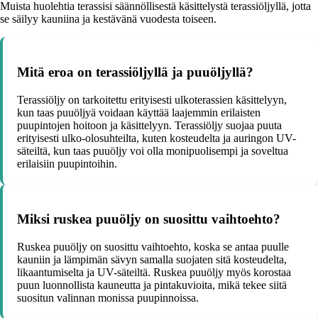
Muista huolehtia terassisi säännöllisestä käsittelystä terassiöljyllä, jotta
se säilyy kauniina ja kestävänä vuodesta toiseen.
Mitä eroa on terassiöljyllä ja puuöljyllä?
Terassiöljy on tarkoitettu erityisesti ulkoterassien käsittelyyn,
kun taas puuöljyä voidaan käyttää laajemmin erilaisten
puupintojen hoitoon ja käsittelyyn. Terassiöljy suojaa puuta
erityisesti ulko-olosuhteilta, kuten kosteudelta ja auringon UV-
säteiltä, kun taas puuöljy voi olla monipuolisempi ja soveltua
erilaisiin puupintoihin.
Miksi ruskea puuöljy on suosittu vaihtoehto?
Ruskea puuöljy on suosittu vaihtoehto, koska se antaa puulle
kauniin ja lämpimän sävyn samalla suojaten sitä kosteudelta,
likaantumiselta ja UV-säteiltä. Ruskea puuöljy myös korostaa
puun luonnollista kauneutta ja pintakuvioita, mikä tekee siitä
suositun valinnan monissa puupinnoissa.