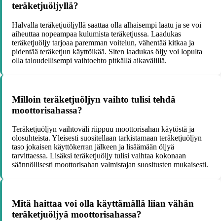
teräketjuöljyllä?
Halvalla teräketjuöljyllä saattaa olla alhaisempi laatu ja se voi
aiheuttaa nopeampaa kulumista teräketjussa. Laadukas
teräketjuöljy tarjoaa paremman voitelun, vähentää kitkaa ja
pidentää teräketjun käyttöikää. Siten laadukas öljy voi lopulta
olla taloudellisempi vaihtoehto pitkällä aikavälillä.
Milloin teräketjuöljyn vaihto tulisi tehdä
moottorisahassa?
Teräketjuöljyn vaihtoväli riippuu moottorisahan käytöstä ja
olosuhteista. Yleisesti suositellaan tarkistamaan teräketjuöljyn
taso jokaisen käyttökerran jälkeen ja lisäämään öljyä
tarvittaessa. Lisäksi teräketjuöljy tulisi vaihtaa kokonaan
säännöllisesti moottorisahan valmistajan suositusten mukaisesti.
Mitä haittaa voi olla käyttämällä liian vähän
teräketjuöljyä moottorisahassa?