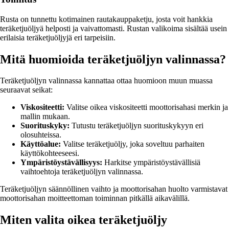
Rusta on tunnettu kotimainen rautakauppaketju, josta voit hankkia
teräketjuöljyä helposti ja vaivattomasti. Rustan valikoima sisältää usein
erilaisia teräketjuöljyjä eri tarpeisiin.
Mitä huomioida teräketjuöljyn valinnassa?
Teräketjuöljyn valinnassa kannattaa ottaa huomioon muun muassa
seuraavat seikat:
Viskositeetti:
Valitse oikea viskositeetti moottorisahasi merkin ja
mallin mukaan.
Suorituskyky:
Tutustu teräketjuöljyn suorituskykyyn eri
olosuhteissa.
Käyttöalue:
Valitse teräketjuöljy, joka soveltuu parhaiten
käyttökohteeseesi.
Ympäristöystävällisyys:
Harkitse ympäristöystävällisiä
vaihtoehtoja teräketjuöljyn valinnassa.
Teräketjuöljyn säännöllinen vaihto ja moottorisahan huolto varmistavat
moottorisahan moitteettoman toiminnan pitkällä aikavälillä.
Miten valita oikea teräketjuöljy