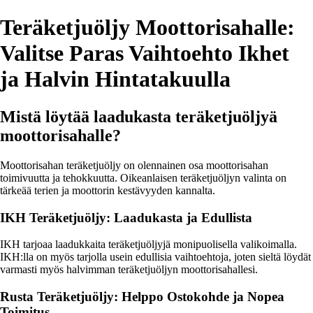
Teräketjuöljy Moottorisahalle:
Valitse Paras Vaihtoehto Ikhet
ja Halvin Hintatakuulla
Mistä löytää laadukasta teräketjuöljyä
moottorisahalle?
Moottorisahan teräketjuöljy on olennainen osa moottorisahan
toimivuutta ja tehokkuutta. Oikeanlaisen teräketjuöljyn valinta on
tärkeää terien ja moottorin kestävyyden kannalta.
IKH Teräketjuöljy: Laadukasta ja Edullista
IKH tarjoaa laadukkaita teräketjuöljyjä monipuolisella valikoimalla.
IKH:lla on myös tarjolla usein edullisia vaihtoehtoja, joten sieltä löydät
varmasti myös halvimman teräketjuöljyn moottorisahallesi.
Rusta Teräketjuöljy: Helppo Ostokohde ja Nopea
Toimitus