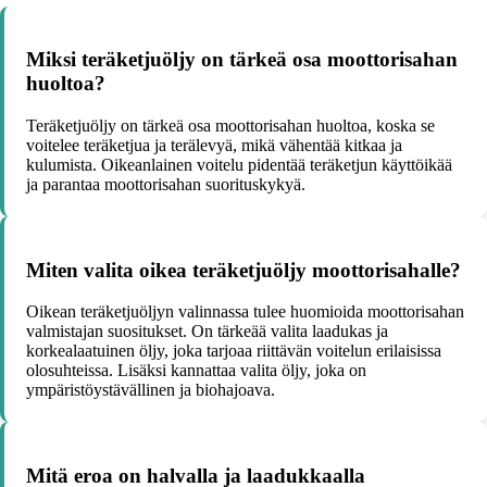
Miksi teräketjuöljy on tärkeä osa moottorisahan
huoltoa?
Teräketjuöljy on tärkeä osa moottorisahan huoltoa, koska se
voitelee teräketjua ja terälevyä, mikä vähentää kitkaa ja
kulumista. Oikeanlainen voitelu pidentää teräketjun käyttöikää
ja parantaa moottorisahan suorituskykyä.
Miten valita oikea teräketjuöljy moottorisahalle?
Oikean teräketjuöljyn valinnassa tulee huomioida moottorisahan
valmistajan suositukset. On tärkeää valita laadukas ja
korkealaatuinen öljy, joka tarjoaa riittävän voitelun erilaisissa
olosuhteissa. Lisäksi kannattaa valita öljy, joka on
ympäristöystävällinen ja biohajoava.
Mitä eroa on halvalla ja laadukkaalla