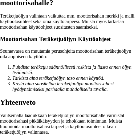
moottorisahalle?
Teräketjuöljyn valintaan vaikuttaa mm. moottorisahan merkki ja malli,
käyttöolosuhteet sekä oma käyttötarpeesi. Muista myös tarkistaa
moottorisahan käyttöohjeet suositusten saamiseksi.
Moottorisahan Teräketjuöljyn Käyttöohjeet
Seuraavassa on muutamia perusohjeita moottorisahan teräketjuöljyn
oikeaoppiseen käyttöön:
Puhdista teräketju säännöllisesti roskista ja liasta ennen öljyn
lisäämistä.
Tarkista aina teräketjuöljyn taso ennen käyttöä.
Käytä aina suositeltua teräketjuöljyä moottorisahasi
hyödyntämiseksi parhaalla mahdollisella tavalla.
Yhteenveto
Valitsemalla laadukkaan teräketjuöljyn moottorisahalle varmistat
moottorisahasi pitkäikäisyyden ja tehokkaan toiminnan. Muista
huomioida moottorisahasi tarpeet ja käyttöolosuhteet oikean
teräketjuöljyn valinnassa.