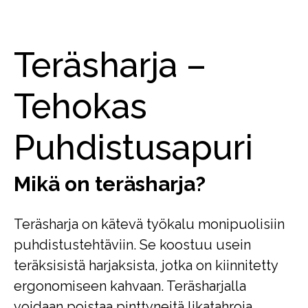
Teräsharja –
Tehokas
Puhdistusapuri
Mikä on teräsharja?
Teräsharja on kätevä työkalu monipuolisiin
puhdistustehtäviin. Se koostuu usein
teräksisistä harjaksista, jotka on kiinnitetty
ergonomiseen kahvaan. Teräsharjalla
voidaan poistaa pinttyneitä likatahroja,