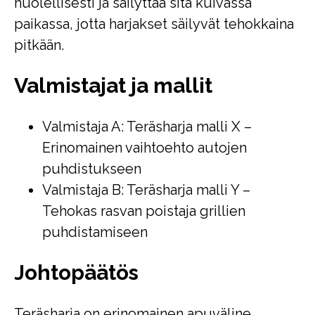
huolellisesti ja säilyttää sitä kuivassa
paikassa, jotta harjakset säilyvät tehokkaina
pitkään.
Valmistajat ja mallit
Valmistaja A: Teräsharja malli X –
Erinomainen vaihtoehto autojen
puhdistukseen
Valmistaja B: Teräsharja malli Y –
Tehokas rasvan poistaja grillien
puhdistamiseen
Johtopäätös
Teräsharja on erinomainen apuväline