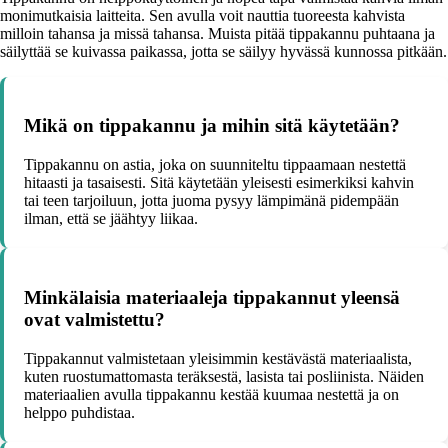
monimutkaisia laitteita. Sen avulla voit nauttia tuoreesta kahvista
milloin tahansa ja missä tahansa. Muista pitää tippakannu puhtaana ja
säilyttää se kuivassa paikassa, jotta se säilyy hyvässä kunnossa pitkään.
Mikä on tippakannu ja mihin sitä käytetään?
Tippakannu on astia, joka on suunniteltu tippaamaan nestettä
hitaasti ja tasaisesti. Sitä käytetään yleisesti esimerkiksi kahvin
tai teen tarjoiluun, jotta juoma pysyy lämpimänä pidempään
ilman, että se jäähtyy liikaa.
Minkälaisia materiaaleja tippakannut yleensä
ovat valmistettu?
Tippakannut valmistetaan yleisimmin kestävästä materiaalista,
kuten ruostumattomasta teräksestä, lasista tai posliinista. Näiden
materiaalien avulla tippakannu kestää kuumaa nestettä ja on
helppo puhdistaa.