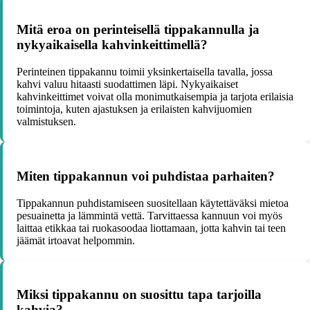
Mitä eroa on perinteisellä tippakannulla ja
nykyaikaisella kahvinkeittimellä?
Perinteinen tippakannu toimii yksinkertaisella tavalla, jossa
kahvi valuu hitaasti suodattimen läpi. Nykyaikaiset
kahvinkeittimet voivat olla monimutkaisempia ja tarjota erilaisia
toimintoja, kuten ajastuksen ja erilaisten kahvijuomien
valmistuksen.
Miten tippakannun voi puhdistaa parhaiten?
Tippakannun puhdistamiseen suositellaan käytettäväksi mietoa
pesuainetta ja lämmintä vettä. Tarvittaessa kannuun voi myös
laittaa etikkaa tai ruokasoodaa liottamaan, jotta kahvin tai teen
jäämät irtoavat helpommin.
Miksi tippakannu on suosittu tapa tarjoilla
kahvia?