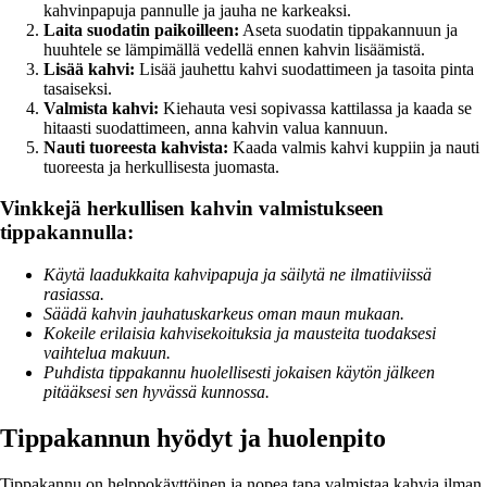
kahvinpapuja pannulle ja jauha ne karkeaksi.
Laita suodatin paikoilleen:
Aseta suodatin tippakannuun ja
huuhtele se lämpimällä vedellä ennen kahvin lisäämistä.
Lisää kahvi:
Lisää jauhettu kahvi suodattimeen ja tasoita pinta
tasaiseksi.
Valmista kahvi:
Kiehauta vesi sopivassa kattilassa ja kaada se
hitaasti suodattimeen, anna kahvin valua kannuun.
Nauti tuoreesta kahvista:
Kaada valmis kahvi kuppiin ja nauti
tuoreesta ja herkullisesta juomasta.
Vinkkejä herkullisen kahvin valmistukseen
tippakannulla:
Käytä laadukkaita kahvipapuja ja säilytä ne ilmatiiviissä
rasiassa.
Säädä kahvin jauhatuskarkeus oman maun mukaan.
Kokeile erilaisia kahvisekoituksia ja mausteita tuodaksesi
vaihtelua makuun.
Puhdista tippakannu huolellisesti jokaisen käytön jälkeen
pitääksesi sen hyvässä kunnossa.
Tippakannun hyödyt ja huolenpito
Tippakannu on helppokäyttöinen ja nopea tapa valmistaa kahvia ilman