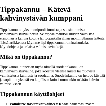
Tippakannu – Kätevä
kahvinystävän kumppani
Tippakannu on yksi monipuolisimmista ja suosituimmista
kahvinvalmistusvälineistä. Se tarjoaa mahdollisuuden valmistaa
erinomaista kahvia kotona tai työpaikalla ilman monimutkaisia laitteita.
Tässä artikkelissa käymme läpi tippakannun ominaisuuksia,
käyttöohjeita ja erilaisia valmistusvinkkejä.
Mikä on tippakannu?
Tippakannu, tunnetaan myös nimellä suodatinkannu, on
kahvinvalmistusväline, joka koostuu yleensä lasista tai muovista
valmistetusta kannusta ja suodatinta. Suodatinkannu on helppo käyttää
ja sopii niin yksittäisen kupillisen kuin isommankin määrän kahvin
valmistukseen.
Tippakannun käyttöohjeet
Valmistele tarvittavat välineet:
Kaada haluamasi määrä