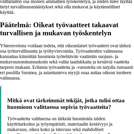
välttämätön osa monien ammattien työskentelyä, ja niiden tulee täyttää
tietyt turvallisuusmääräykset sekä olla mukavat ja käytännölliset
käyttää.
Päätelmä: Oikeat työvaatteet takaavat
turvallisen ja mukavan työskentelyn
Yhteenvetona voidaan todeta, että oikeanlaiset työvaatteet ovat tärkeä
osa työturvallisuutta ja työhyvinvointia. Työvaatteiden valinnassa
kannattaa kiinnittää huomiota työtehtävän vaatimiin suojaus- ja
mukavuusominaisuuksiin sekä valita laadukkaita ja kestäviä vaatteita
tarpeen mukaan. Erilaisia työvaatteita ja -varusteita on tarjolla runsaasti
eri puolilla Suomea, ja asiantunteva myyjä osaa auttaa oikean tuotteen
valinnassa.
Mitkä ovat tärkeimmät tekijät, jotka tulisi ottaa
huomioon valittaessa sopivia työvaatteita?
Työvaatteita valittaessa on tärkeää huomioida niiden
käyttötarkoitus ja työympäristö, materiaalin kestävyys ja
mukavuus, oikea koko ja istuvuus sekä mahdolliset