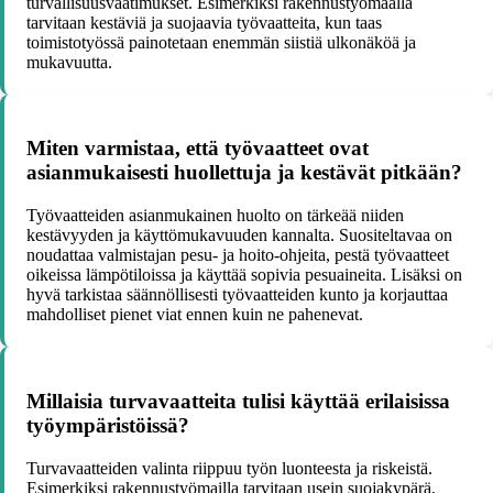
turvallisuusvaatimukset. Esimerkiksi rakennustyömaalla
tarvitaan kestäviä ja suojaavia työvaatteita, kun taas
toimistotyössä painotetaan enemmän siistiä ulkonäköä ja
mukavuutta.
Miten varmistaa, että työvaatteet ovat
asianmukaisesti huollettuja ja kestävät pitkään?
Työvaatteiden asianmukainen huolto on tärkeää niiden
kestävyyden ja käyttömukavuuden kannalta. Suositeltavaa on
noudattaa valmistajan pesu- ja hoito-ohjeita, pestä työvaatteet
oikeissa lämpötiloissa ja käyttää sopivia pesuaineita. Lisäksi on
hyvä tarkistaa säännöllisesti työvaatteiden kunto ja korjauttaa
mahdolliset pienet viat ennen kuin ne pahenevat.
Millaisia turvavaatteita tulisi käyttää erilaisissa
työympäristöissä?
Turvavaatteiden valinta riippuu työn luonteesta ja riskeistä.
Esimerkiksi rakennustyömailla tarvitaan usein suojakypärä,