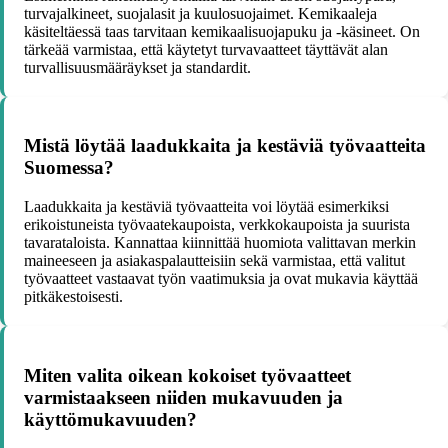
turvajalkineet, suojalasit ja kuulosuojaimet. Kemikaaleja
käsiteltäessä taas tarvitaan kemikaalisuojapuku ja -käsineet. On
tärkeää varmistaa, että käytetyt turvavaatteet täyttävät alan
turvallisuusmääräykset ja standardit.
Mistä löytää laadukkaita ja kestäviä työvaatteita
Suomessa?
Laadukkaita ja kestäviä työvaatteita voi löytää esimerkiksi
erikoistuneista työvaatekaupoista, verkkokaupoista ja suurista
tavarataloista. Kannattaa kiinnittää huomiota valittavan merkin
maineeseen ja asiakaspalautteisiin sekä varmistaa, että valitut
työvaatteet vastaavat työn vaatimuksia ja ovat mukavia käyttää
pitkäkestoisesti.
Miten valita oikean kokoiset työvaatteet
varmistaakseen niiden mukavuuden ja
käyttömukavuuden?