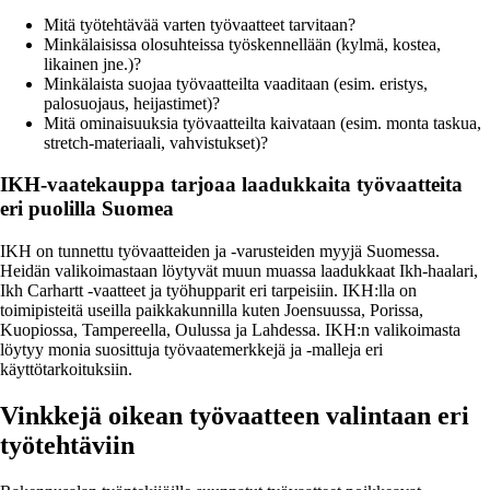
Mitä työtehtävää varten työvaatteet tarvitaan?
Minkälaisissa olosuhteissa työskennellään (kylmä, kostea,
likainen jne.)?
Minkälaista suojaa työvaatteilta vaaditaan (esim. eristys,
palosuojaus, heijastimet)?
Mitä ominaisuuksia työvaatteilta kaivataan (esim. monta taskua,
stretch-materiaali, vahvistukset)?
IKH-vaatekauppa tarjoaa laadukkaita työvaatteita
eri puolilla Suomea
IKH on tunnettu työvaatteiden ja -varusteiden myyjä Suomessa.
Heidän valikoimastaan löytyvät muun muassa laadukkaat Ikh-haalari,
Ikh Carhartt -vaatteet ja työhupparit eri tarpeisiin. IKH:lla on
toimipisteitä useilla paikkakunnilla kuten Joensuussa, Porissa,
Kuopiossa, Tampereella, Oulussa ja Lahdessa. IKH:n valikoimasta
löytyy monia suosittuja työvaatemerkkejä ja -malleja eri
käyttötarkoituksiin.
Vinkkejä oikean työvaatteen valintaan eri
työtehtäviin