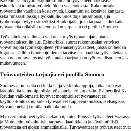
Rakennusalan työntekijöille suunnatut työvaatteet poikkeavat
esimerkiksi toimistotyöntekijöiden vaatetuksesta. Rakennusalan
työvaatteilta vaaditaan kestävyyttä, likaantumista kestävää kangasta
sekä runsaasti taskuja työkaluille. Suosittuja raksahousuja ja
työhousuja löytyy esimerkiksi Hankkijalta, joka tarjoaa laadukkaita
työvaatteita erilaisiin rakennusalan tarpeisiin eri puolilla Suomea.
Työvaatteiden valintaan vaikuttaa myös työnantajan antama
työvaatetuksen linjaus. Esimerkiksi suuret rakennusalan yritykset
voivat tarjota työntekijöilleen yhtenäiset työvaatteet, joissa on heidän
logonsa. Tällöin työntekijöiden ei tarvitse itse hankkia työvaatteitaan,
vaan ne kuuluvat osana työnantajan tarjoamaan työturvallisuuteen ja -
mukavuuteen.
Työvaatteiden tarjoajia eri puolilla Suomea
Suomessa on useita eri liikkeitä ja verkkokauppoja, jotka tarjoavat
laadukkaita ja monipuolisia työvaatteita eri tarpeisiin. Esimerkiksi K-
Raudan valikoimasta löytyvät monipuoliset työvaatteet eri
käyttötarkoituksiin, kuten työvaatteet Lappeenrannassa, Helsingissä,
Rovaniemellä ja muilla paikkakunnilla.
Myös erikoistuneet työvaatekaupat, kuten Ponsse Työvaatteet Vaasassa
ja Motonetin työkaluliivit, tarjoavat laadukkaita ja käytännöllisiä
työvaatteita eri alojen ammattilaisille. Turvavaatteet ja työvarusteet ovat