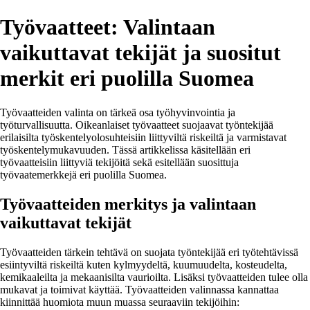
Työvaatteet: Valintaan
vaikuttavat tekijät ja suositut
merkit eri puolilla Suomea
Työvaatteiden valinta on tärkeä osa työhyvinvointia ja
työturvallisuutta. Oikeanlaiset työvaatteet suojaavat työntekijää
erilaisilta työskentelyolosuhteisiin liittyviltä riskeiltä ja varmistavat
työskentelymukavuuden. Tässä artikkelissa käsitellään eri
työvaatteisiin liittyviä tekijöitä sekä esitellään suosittuja
työvaatemerkkejä eri puolilla Suomea.
Työvaatteiden merkitys ja valintaan
vaikuttavat tekijät
Työvaatteiden tärkein tehtävä on suojata työntekijää eri työtehtävissä
esiintyviltä riskeiltä kuten kylmyydeltä, kuumuudelta, kosteudelta,
kemikaaleilta ja mekaanisilta vaurioilta. Lisäksi työvaatteiden tulee olla
mukavat ja toimivat käyttää. Työvaatteiden valinnassa kannattaa
kiinnittää huomiota muun muassa seuraaviin tekijöihin: